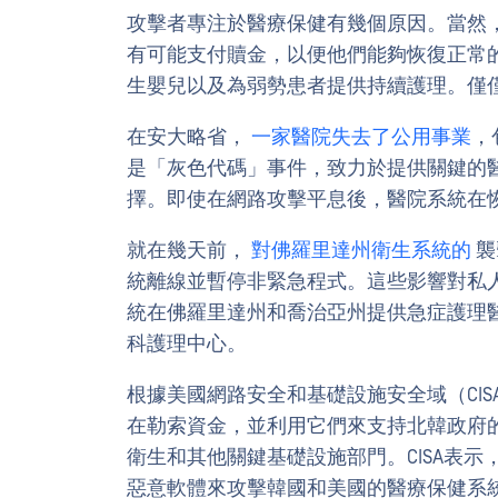
攻擊者專注於醫療保健有幾個原因。當然
有可能支付贖金，以便他們能夠恢復正常
生嬰兒以及為弱勢患者提供持續護理。僅
在安大略省，
一家醫院失去了公用事業
，
是「灰色代碼」事件，致力於提供關鍵的
擇。即使在網路攻擊平息後，醫院系統在
就在幾天前，
對佛羅里達州衛生系統的
襲
統離線並暫停非緊急程式。這些影響對私
統在佛羅里達州和喬治亞州提供急症護理醫
科護理中心。
根據美國網路安全和基礎設施安全域（CI
在勒索資金，並利用它們來支持北韓政府
衛生和其他關鍵基礎設施部門。CISA表
惡意軟體來攻擊韓國和美國的醫療保健系