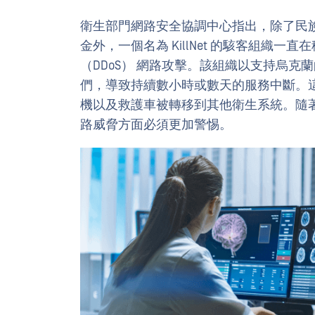
衛生部門網路安全協調中心指出，除了民
金外，一個名為 KillNet 的駭客組織一直
（DDoS） 網路攻擊。該組織以支持烏
們，導致持續數小時或數天的服務中斷。這
機以及救護車被轉移到其他衛生系統。隨
路威脅方面必須更加警惕。