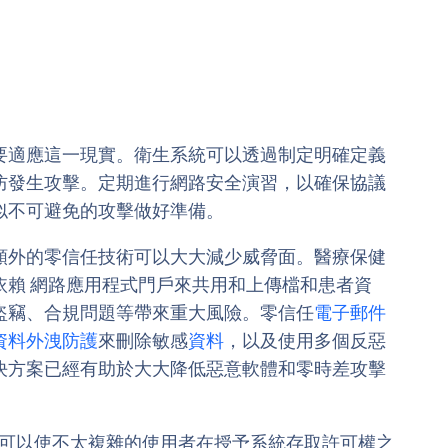
要適應這一現實。衛生系統可以透過制定明確定義
防發生攻擊。定期進行網路安全演習，以確保協議
似不可避免的攻擊做好準備。
額外的零信任技術可以大大減少威脅面。醫療保健
依賴 網路應用程式門戶來共用和上傳檔和患者資
盜竊、合規問題等帶來重大風險。零信任
電子郵件
資料外洩防護
來刪除敏感
資料
，以及使用多個反惡
決方案已經有助於大大降低惡意軟體和零時差攻擊
可以使不太複雜的使用者在授予系統存取許可權之