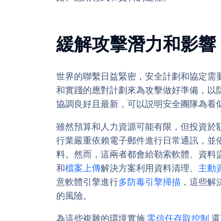
緩解攻擊潛力和影響
世界的聯繫日益緊密，安全計劃和協定需
和實踐的應對計劃來為攻擊做好準備，以
協調良好且最新，可以説明安全團隊為看
雖然預算和人力資源可能有限，但投資於
行業嚴重依賴電子郵件進行日常通訊，並
料。然而，這兩者都會給勒索軟體、資料
和
檔案上傳
解決方案利用資料清理、
主動
意軟體引擎進行
多防毒引擎掃描
，這些解
的風險。
為這些複雜的環境實施
零信任存取控制
還