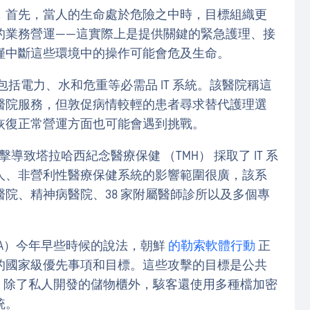
，首先，當人的生命處於危險之中時，目標組織更
的業務營運——這實際上是提供關鍵的緊急護理、接
僅中斷這些環境中的操作可能會危及生命。
包括電力、水和危重等必需品 IT 系統。該醫院稱這
醫院服務，但敦促病情較輕的患者尋求替代護理選
恢復正常營運方面也可能會遇到挑戰。
擊導致塔拉哈西紀念醫療保健 （TMH） 採取了 IT 系
人、非營利性醫療保健系統的影響範圍很廣，該系
院、精神病醫院、38 家附屬醫師診所以及多個專
SA）今年早些時候的說法，朝鮮
的勒索軟體行動
正
的國家級優先事項和目標。這些攻擊的目標是公共
示，除了私人開發的儲物櫃外，駭客還使用多種檔加密
統。