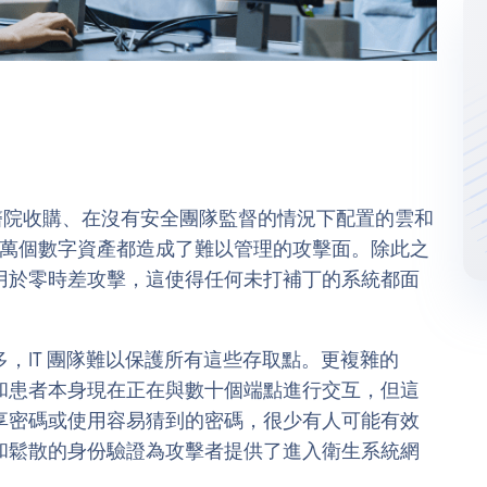
醫院收購、在沒有安全團隊監督的情況下配置的雲和
十萬個數字資產都造成了難以管理的攻擊面。除此之
用於零時差攻擊，這使得任何未打補丁的系統都面
，IT 團隊難以保護所有這些存取點。更複雜的
和患者本身現在正在與數十個端點進行交互，但這
享密碼或使用容易猜到的密碼，很少有人可能有效
和鬆散的身份驗證為攻擊者提供了進入衛生系統網