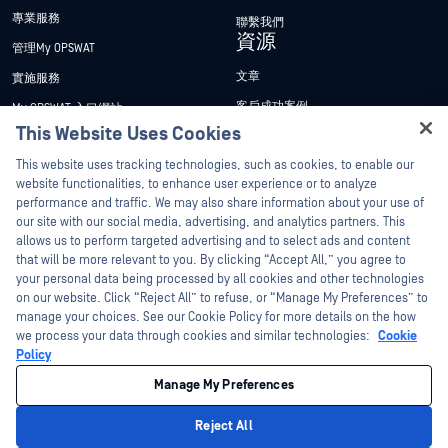
專業服務
聯繫我們
資源
管理My OPSWAT
文章
實施服務
客戶成功案例
My OPSWAT 入口網站
This Website Uses Cookies
新聞稿
技術檔案
Hey there!
This website uses tracking technologies, such as cookies, to enable our
新聞報導
訓練
I'm Ozzy, your OPSWAT virtual assistant.
website functionalities, to enhance user experience or to analyze
活動
漏洞通報計畫
How can I help you secure what's critical
performance and traffic. We may also share information about your use of
合作夥伴
today?
our site with our social media, advertising, and analytics partners. This
網路研討會
allows us to perform targeted advertising and to select ads and content
認證
產品型錄
that will be more relevant to you. By clicking “Accept All,” you agree to
your personal data being processed by all cookies and other technologies
技術合作夥伴
白皮書
on our website. Click “Reject All” to refuse, or “Manage My Preferences” to
管道合作夥伴計劃
manage your choices. See our Cookie Policy for more details on the how
免費工具
we process your data through cookies and similar technologies:
Cookie
Policy
©2026OPSWAT . 保留所有權利。OPSWAT、MetaDefender、Metascan、
MetaAccess、OPSWAT 、Trust no File. Trust No Device.、OPSWAT 、Protecting the
Manage My Preferences
World's Critical Infrastructure、Deep CDR™ Technology、InQuest、InQuest標誌、
DFI、RetroHunt、Deep File Inspection 及 Join the Hunt 均為OPSWAT 之商標。第三
方商標均為其各自所有者之財產。
Reject All
法律聲明
隱私權政策
管理 Cookie 偏好
您的加州隱私權選擇