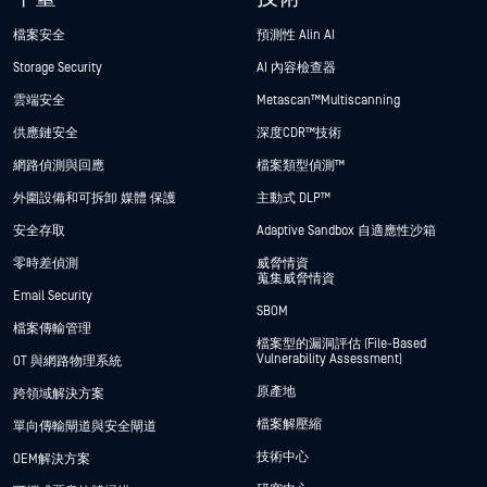
檔案安全
預測性 Alin AI
Storage Security
AI 內容檢查器
雲端安全
Metascan™ Multiscanning
供應鏈安全
深度CDR™技術
網路偵測與回應
檔案類型偵測™
外圍設備和可拆卸 媒體 保護
主動式 DLP™
安全存取
Adaptive Sandbox 自適應性沙箱
零時差偵測
威脅情資
蒐集威脅情資
Email Security
SBOM
檔案傳輸管理
檔案型的漏洞評估 (File-Based
Vulnerability Assessment)
OT 與網路物理系統
原產地
跨領域解決方案
檔案解壓縮
單向傳輸閘道與安全閘道
技術中心
OEM解決方案