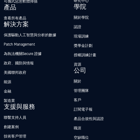
研究中心
可攜式惡意軟體掃描
學院
產品
關於學院
查看所有產品
解決方案
認證
保護驅動人工智慧與分析的數據
現場訓練
Patch Management
獎學金計劃
為執法機關Secure 證據
授權訓練計畫
政府、國防與情報
資源
公司
美國聯邦政府
關於
能源
管理團隊
金融
客戶
製造業
支援與服務
訂閱電子報
聯繫支持人員
產品合規性與認證
創建案例
職涯
技術客戶管理
空缺職位