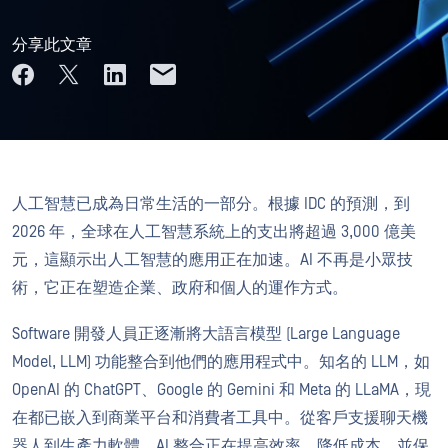
分享此文章
人工智慧已成為日常生活的一部分。根據 IDC 的預測，到
2026 年，全球在人工智慧系統上的支出將超過 3,000 億美
元，這顯示出人工智慧的應用正在加速。AI 不再是小眾技
術，它正在塑造企業、政府和個人的運作方式。
Software 開發人員正逐漸將大語言模型 (Large Language
Model, LLM) 功能整合到他們的應用程式中。知名的 LLM，如
OpenAI 的 ChatGPT、Google 的 Gemini 和 Meta 的 LLaMA，現
在都已嵌入到商業平台和消費者工具中。從客戶支援聊天機
器人到生產力軟體，AI 整合正在提高效率、降低成本，並保