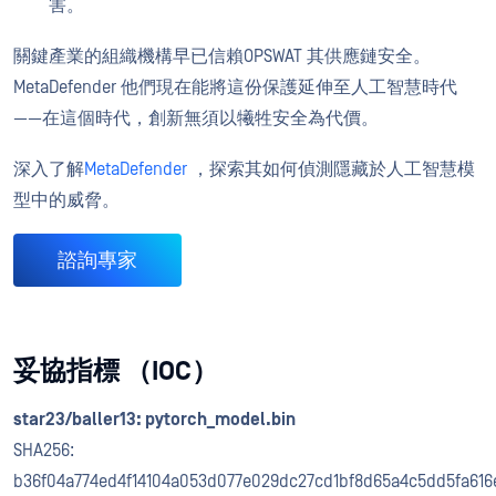
害。
關鍵產業的組織機構早已信賴OPSWAT 其供應鏈安全。
MetaDefender 他們現在能將這份保護延伸至人工智慧時代
——在這個時代，創新無須以犧牲安全為代價。
深入了解
MetaDefender
，探索其如何偵測隱藏於人工智慧模
型中的威脅。
諮詢專家
妥協指標 （IOC）
star23/baller13: pytorch_model.bin
SHA256:
b36f04a774ed4f14104a053d077e029dc27cd1bf8d65a4c5dd5fa616