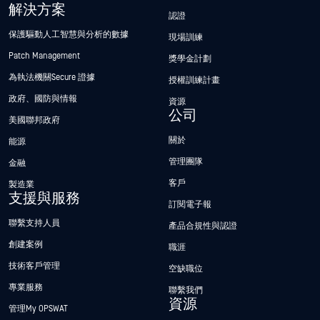
解決方案
認證
保護驅動人工智慧與分析的數據
現場訓練
Patch Management
獎學金計劃
為執法機關Secure 證據
授權訓練計畫
政府、國防與情報
資源
公司
美國聯邦政府
關於
能源
管理團隊
金融
客戶
製造業
支援與服務
訂閱電子報
聯繫支持人員
產品合規性與認證
創建案例
職涯
技術客戶管理
空缺職位
專業服務
聯繫我們
資源
管理My OPSWAT