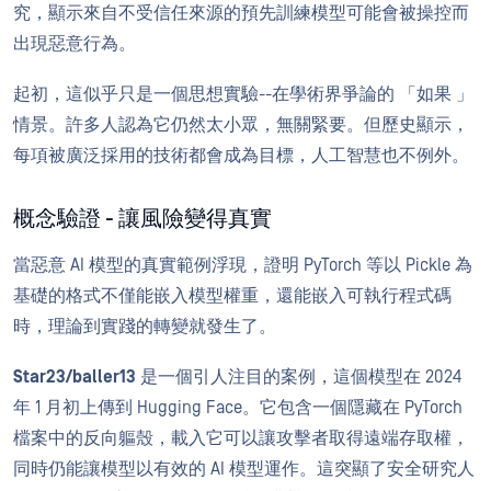
究，顯示來自不受信任來源的預先訓練模型可能會被操控而
出現惡意行為。
起初，這似乎只是一個思想實驗--在學術界爭論的 「如果 」
情景。許多人認為它仍然太小眾，無關緊要。但歷史顯示，
每項被廣泛採用的技術都會成為目標，人工智慧也不例外。
概念驗證 - 讓風險變得真實
當惡意 AI 模型的真實範例浮現，證明 PyTorch 等以 Pickle 為
基礎的格式不僅能嵌入模型權重，還能嵌入可執行程式碼
時，理論到實踐的轉變就發生了。
Star23/baller13
是一個引人注目的案例，這個模型在 2024
年 1 月初上傳到 Hugging Face。它包含一個隱藏在 PyTorch
檔案中的反向軀殼，載入它可以讓攻擊者取得遠端存取權，
同時仍能讓模型以有效的 AI 模型運作。這突顯了安全研究人