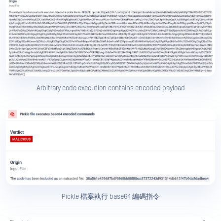
Arbitrary code execution contains encoded payload
Pickle 檔案執行 base64 編碼指令