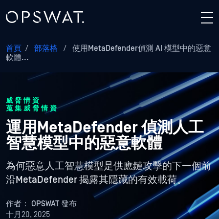
首頁
/
部落格
/
使用MetaDefender偵測 AI 模型中的惡意
軟體...
威脅情資
蒐集威脅情資
運用MetaDefender 偵測人工
智慧模型中的惡意軟體
為何惡意人工智慧模型是供應鏈攻擊的下一個前
沿MetaDefender 揭露其隱藏的有效載荷。
作者：
OPSWAT 發布
十月20, 2025