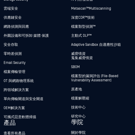
雲端安全
Metascan™ Multiscanning
供應鏈安全
深度CDR™技術
網路偵測與回應
檔案類型偵測™
外圍設備和可拆卸 媒體 保護
主動式 DLP™
安全存取
Adaptive Sandbox 自適應性沙箱
零時差偵測
威脅情資
蒐集威脅情資
Email Security
SBOM
檔案傳輸管理
檔案型的漏洞評估 (File-Based
Vulnerability Assessment)
OT 與網路物理系統
原產地
跨領域解決方案
檔案解壓縮
單向傳輸閘道與安全閘道
技術中心
OEM解決方案
研究中心
可攜式惡意軟體掃描
學院
產品
關於學院
查看所有產品