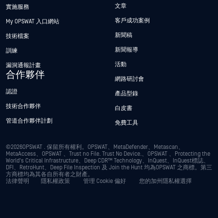
文章
實施服務
客戶成功案例
My OPSWAT 入口網站
新聞稿
技術檔案
新聞報導
訓練
活動
漏洞通報計畫
合作夥伴
網路研討會
認證
產品型錄
技術合作夥伴
白皮書
管道合作夥伴計劃
免費工具
©2026OPSWAT . 保留所有權利。OPSWAT、MetaDefender、Metascan、
MetaAccess、OPSWAT 、Trust no File. Trust No Device.、OPSWAT 、Protecting the
World's Critical Infrastructure、Deep CDR™ Technology、InQuest、InQuest標誌、
DFI、RetroHunt、Deep File Inspection 及 Join the Hunt 均為OPSWAT 之商標。第三
方商標均為其各自所有者之財產。
法律聲明
隱私權政策
管理 Cookie 偏好
您的加州隱私權選擇