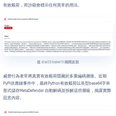
有效載荷，而沙箱會標示任何異常的用法。
從 star23/baller13 揭開反殼
威脅行為者常將真實有效載荷隱藏於多重編碼層後。近期
PyPI供應鏈事件中，最終Python有效載荷以長型base64字串
形式儲存MetaDefender 自動解碼並拆解這些層級，揭露實際
惡意內容。