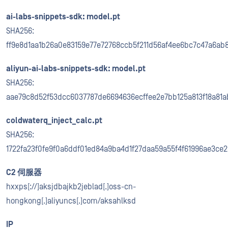
ai-labs-snippets-sdk: model.pt
SHA256:
ff9e8d1aa1b26a0e83159e77e72768ccb5f211d56af4ee6bc7c47a6ab
aliyun-ai-labs-snippets-sdk: model.pt
SHA256:
aae79c8d52f53dcc6037787de6694636ecffee2e7bb125a813f18a81a
coldwaterq_inject_calc.pt
SHA256:
1722fa23f0fe9f0a6ddf01ed84a9ba4d1f27daa59a55f4f61996ae3ce
C2 伺服器
hxxps[://]aksjdbajkb2jeblad[.]oss-cn-
hongkong[.]aliyuncs[.]com/aksahlksd
IP