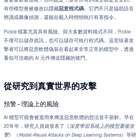
還要重新製造呢？但問題是：並非所有的模型都是安全的。
有些模型會被修改以隱藏
惡意程式碼
。它們不只是協助語音
辨識或圖像偵測，還能在載入時悄悄執行有害指令。
Pickle 檔案尤其具有風險。與大多數資料格式不同，Pickle
不僅可以儲存資訊，也可以儲存可執行程式碼。這意味著攻
擊者可以將惡意軟體偽裝在看起來非常正常的模型中，透過
看似可信賴的 AI 元件傳送隱藏的後門。
從研究到真實世界的攻擊
預警 - 理論上的風險
AI 模型可能會被濫用來傳送惡意軟體的想法並不新鮮。早在
2018 年，研究人員就發表了《
深度學習系統上的模型重複攻
擊
》（
Model-Reuse Attacks on Deep Learning Systems
）等研