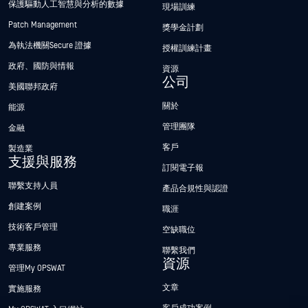
保護驅動人工智慧與分析的數據
現場訓練
Patch Management
獎學金計劃
為執法機關Secure 證據
授權訓練計畫
政府、國防與情報
資源
公司
美國聯邦政府
關於
能源
管理團隊
金融
客戶
製造業
支援與服務
訂閱電子報
聯繫支持人員
產品合規性與認證
創建案例
職涯
技術客戶管理
空缺職位
專業服務
聯繫我們
資源
管理My OPSWAT
文章
實施服務