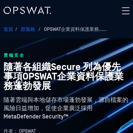
首頁
/
部落格
/
OPSWAT企業資料保護業務……
雲端安全
隨著各組織Secure 列為優先
事項OPSWAT企業資料保護業
務蓬勃發展
隨著雲端與本地儲存市場蓬勃發展，源自檔案的
風險日益增加，促使企業廣泛採用
MetaDefender Security™
作者：
OPSWAT