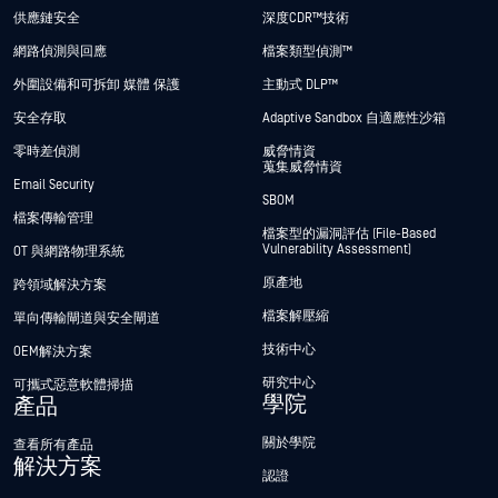
供應鏈安全
深度CDR™技術
網路偵測與回應
檔案類型偵測™
外圍設備和可拆卸 媒體 保護
主動式 DLP™
安全存取
Adaptive Sandbox 自適應性沙箱
零時差偵測
威脅情資
蒐集威脅情資
Email Security
SBOM
檔案傳輸管理
檔案型的漏洞評估 (File-Based
Vulnerability Assessment)
OT 與網路物理系統
原產地
跨領域解決方案
檔案解壓縮
單向傳輸閘道與安全閘道
技術中心
OEM解決方案
研究中心
可攜式惡意軟體掃描
學院
產品
關於學院
查看所有產品
解決方案
認證