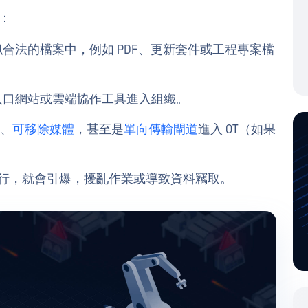
T：
合法的檔案中，例如 PDF、更新套件或工程專案檔
入口網站或雲端協作工具進入組織。
、
可移除媒體
，甚至是
單向傳輸閘道
進入 OT（如果
行，就會引爆，擾亂作業或導致資料竊取。