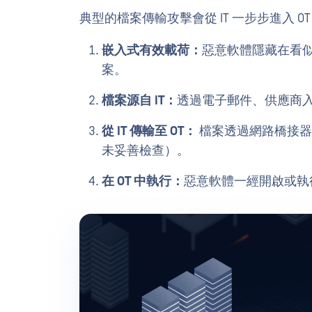
典型的檔案傳輸攻擊會從 IT 一步步進入 O
嵌入式有效載荷：
惡意軟體隱藏在看似
案。
檔案源自 IT：
透過電子郵件、供應商
從 IT 傳輸至 OT：
檔案透過網路橋接器
未妥善檢查）。
在 OT 中執行：
惡意軟體一經開啟或執