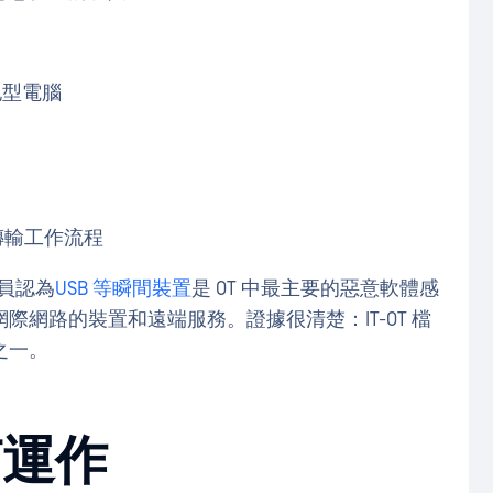
記型電腦
傳輸工作流程
人員認為
USB 等瞬間裝置
是 OT 中最主要的惡意軟體感
取網際網路的裝置和遠端服務。證據很清楚：IT-OT 檔
之一。
何運作