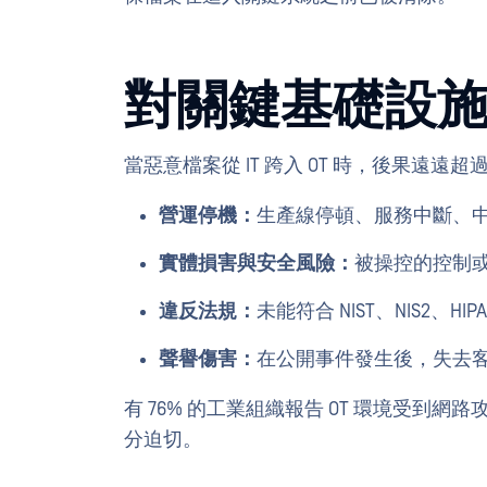
對關鍵基礎設
當惡意檔案從 IT 跨入 OT 時，後果遠遠
營運停機：
生產線停頓、服務中斷、
實體損害與安全風險：
被操控的控制
違反法規：
未能符合 NIST、NIS2、
聲譽傷害：
在公開事件發生後，失去
有 76% 的工業組織報告 OT 環境受到網路攻擊 (
分迫切。