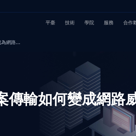
平臺
技術
學院
服務
合作
為網路...
T：檔案傳輸如何變成網路