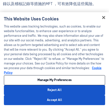
錄以及稽核記錄等措施的MFT ，可有效降低這些風險。
MFT 應MFT 哪些稽核日誌和報告文件，
This Website Uses Cookies
以符合合規要求並支援事件調查？
Hey there!
This website uses tracking technologies, such as cookies, to enable our
I'm Ozzy, your OPSWAT virtual assistant.
website functionalities, to enhance user experience or to analyze
How can I help you secure what's critical
MFT 產生包含使用者與系統身分、來源與目的地、時間戳
performance and traffic. We may also share information about your use of
today?
our site with our social media, advertising, and analytics partners. This
記、通訊協定、檔案雜湊值、檢查結果、淨化措施及最終處
allows us to perform targeted advertising and to select ads and content
置方式的稽核日誌。報告產出物必須支援可重現性、證據鏈
that will be more relevant to you. By clicking “Accept All,” you agree to
your personal data being processed by all cookies and other technologies
追蹤以及證據完整性。
on our website. Click “Reject All” to refuse, or “Manage My Preferences” to
manage your choices. See our Cookie Policy for more details on the how
we process your data through cookies and similar technologies:
Cookie
我們該如何為外部檔案交換設計最小權
Policy
限存取機制與強式驗證？
Manage My Preferences
外部檔案交換的最小權限存取機制，需具備基於角色的存取
Reject All
控制、目錄範圍限制、限時存取、強式驗證（例如單一登入
Privacy Policy
Accept All
或多重驗證），以及受控的金鑰管理。存取權限應僅限於必