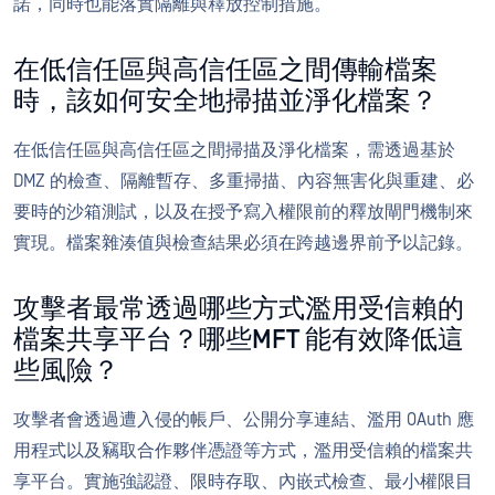
諾，同時也能落實隔離與釋放控制措施。
在低信任區與高信任區之間傳輸檔案
時，該如何安全地掃描並淨化檔案？
在低信任區與高信任區之間掃描及淨化檔案，需透過基於
DMZ 的檢查、隔離暫存、多重掃描、內容無害化與重建、必
要時的沙箱測試，以及在授予寫入權限前的釋放閘門機制來
實現。檔案雜湊值與檢查結果必須在跨越邊界前予以記錄。
攻擊者最常透過哪些方式濫用受信賴的
檔案共享平台？哪些MFT 能有效降低這
些風險？
攻擊者會透過遭入侵的帳戶、公開分享連結、濫用 OAuth 應
用程式以及竊取合作夥伴憑證等方式，濫用受信賴的檔案共
享平台。實施強認證、限時存取、內嵌式檢查、最小權限目