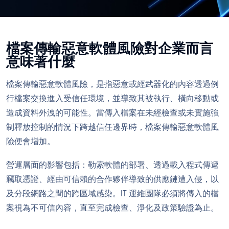
檔案傳輸惡意軟體風險對企業而言
意味著什麼
檔案傳輸惡意軟體風險，是指惡意或經武器化的內容透過例
行檔案交換進入受信任環境，並導致其被執行、橫向移動或
造成資料外洩的可能性。當傳入檔案在未經檢查或未實施強
制釋放控制的情況下跨越信任邊界時，檔案傳輸惡意軟體風
險便會增加。
營運層面的影響包括：勒索軟體的部署、透過載入程式傳遞
竊取憑證、經由可信賴的合作夥伴導致的供應鏈遭入侵，以
及分段網路之間的跨區域感染。IT 運維團隊必須將傳入的檔
案視為不可信內容，直至完成檢查、淨化及政策驗證為止。