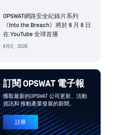
OPSWAT網路安全紀錄片系列
《Into the Breach》將於 8 月 8 日
在 YouTube 全球首播
8月3、2026
訂閱 OPSWAT 電子報
獲取最新的OPSWAT 公司更新、活動
資訊和 推動產業發展的新聞。
註冊