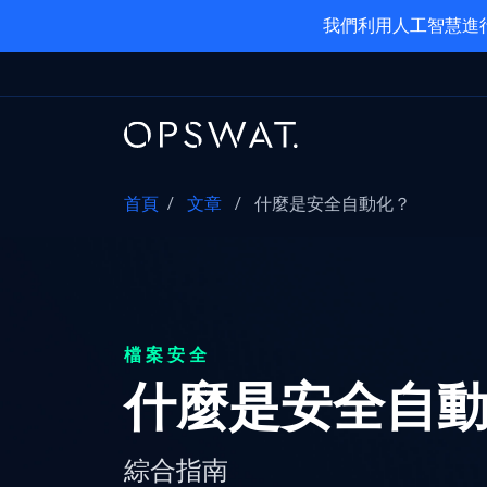
我們利用人工智慧進行
首頁
/
文章
/
什麼是安全自動化？
檔案安全
什麼是安全自
綜合指南