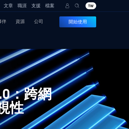
文章
職涯
支援
檔案
TW
夥伴
資源
公司
開始使用
3.3.0：跨網
視性