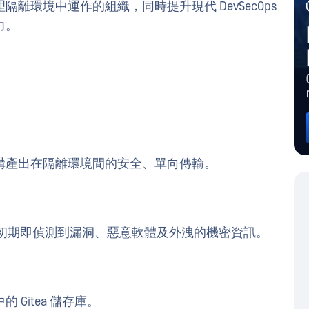
離環境中運作的組織，同時提升現代 DevSecOps
力。
構產出在隔離環境間的安全、單向傳輸。
以便在開發初期即偵測到漏洞、惡意軟體及外洩的機密資訊。
Gitea 儲存庫。