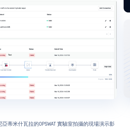
示
蒂米什瓦拉的OPSWAT 實驗室拍攝的現場演示影