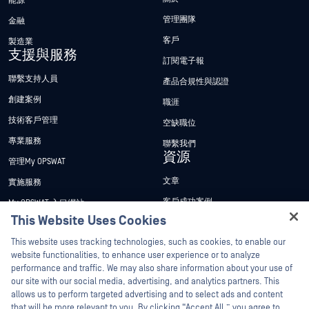
能源
管理團隊
金融
客戶
製造業
支援與服務
訂閱電子報
聯繫支持人員
產品合規性與認證
創建案例
職涯
技術客戶管理
空缺職位
專業服務
聯繫我們
資源
管理My OPSWAT
文章
實施服務
客戶成功案例
My OPSWAT 入口網站
This Website Uses Cookies
新聞稿
技術檔案
Hey there!
This website uses tracking technologies, such as cookies, to enable our
新聞報導
訓練
I'm Ozzy, your OPSWAT virtual assistant.
website functionalities, to enhance user experience or to analyze
活動
漏洞通報計畫
How can I help you secure what's critical
performance and traffic. We may also share information about your use of
合作夥伴
today?
our site with our social media, advertising, and analytics partners. This
網路研討會
allows us to perform targeted advertising and to select ads and content
認證
產品型錄
that will be more relevant to you. By clicking “Accept All,” you agree to