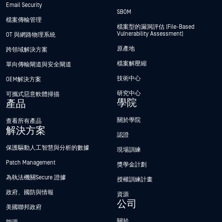
Email Security
SBOM
檔案傳輸管理
檔案型的漏洞評估 (File-Based
Vulnerability Assessment)
OT 與網路物理系統
原產地
跨領域解決方案
檔案解壓縮
單向傳輸閘道與安全閘道
技術中心
OEM解決方案
研究中心
可攜式惡意軟體掃描
學院
產品
關於學院
查看所有產品
解決方案
認證
保護驅動人工智慧與分析的數據
現場訓練
Patch Management
獎學金計劃
為執法機關Secure 證據
授權訓練計畫
政府、國防與情報
資源
公司
美國聯邦政府
關於