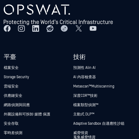
平臺
技術
檔案安全
預測性 Alin AI
Storage Security
AI 內容檢查器
雲端安全
Metascan™ Multiscanning
供應鏈安全
深度CDR™技術
網路偵測與回應
檔案類型偵測™
外圍設備和可拆卸 媒體 保護
主動式 DLP™
安全存取
Adaptive Sandbox 自適應性沙箱
零時差偵測
威脅情資
蒐集威脅情資