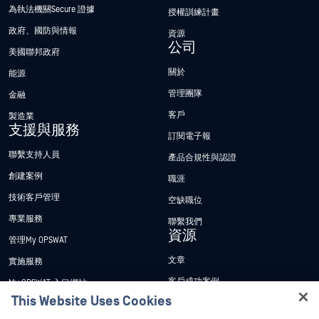
為執法機關Secure 證據
授權訓練計畫
政府、國防與情報
資源
公司
美國聯邦政府
關於
能源
管理團隊
金融
客戶
製造業
支援與服務
訂閱電子報
聯繫支持人員
產品合規性與認證
創建案例
職涯
技術客戶管理
空缺職位
專業服務
聯繫我們
資源
管理My OPSWAT
文章
實施服務
客戶成功案例
My OPSWAT 入口網站
This Website Uses Cookies
新聞稿
技術檔案
Hey there!