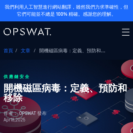
我們利用人工智慧進行網站翻譯，雖然我們力求準確性，但
它們可能並不總是 100% 精確。感謝您的理解。
首頁
/
文章
/
開機磁區病毒：定義、預防和...
供應鏈安全
開機磁區病毒：定義、預防和
移除
作者：
OPSWAT 發布
Apr18,2025