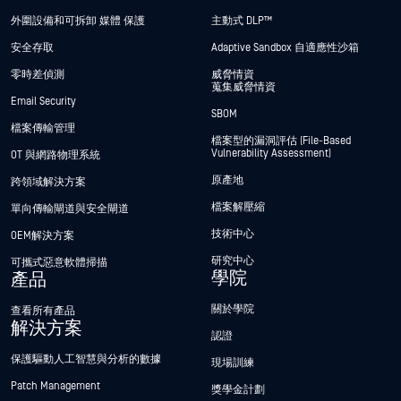
外圍設備和可拆卸 媒體 保護
主動式 DLP™
安全存取
Adaptive Sandbox 自適應性沙箱
零時差偵測
威脅情資
蒐集威脅情資
Email Security
SBOM
檔案傳輸管理
檔案型的漏洞評估 (File-Based
Vulnerability Assessment)
OT 與網路物理系統
原產地
跨領域解決方案
檔案解壓縮
單向傳輸閘道與安全閘道
技術中心
OEM解決方案
研究中心
可攜式惡意軟體掃描
學院
產品
關於學院
查看所有產品
解決方案
認證
保護驅動人工智慧與分析的數據
現場訓練
Patch Management
獎學金計劃