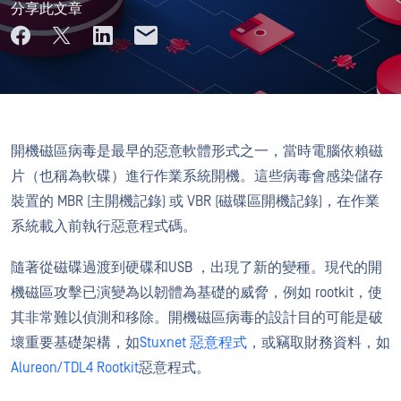
分享此文章
開機磁區病毒
是最早的惡意軟體形式之一，當時電腦依賴磁
片（也稱為軟碟）進行作業系統開機。這些病毒會感染儲存
裝置的 MBR (主開機記錄) 或 VBR (磁碟區開機記錄)，在作業
系統載入前執行惡意程式碼。
隨著從磁碟過渡到硬碟和USB ，出現了新的變種。現代的開
機磁區攻擊已演變為以韌體為基礎的威脅，例如 rootkit，使
其非常難以偵測和移除。開機磁區病毒的設計目的可能是破
壞重要基礎架構，如
Stuxnet 惡意程式
，或竊取財務資料，如
Alureon/TDL4 Rootkit
惡意程式。