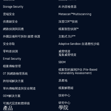
Storage Security
AI 內容檢查器
雲端安全
Metascan™ Multiscanning
供應鏈安全
深度CDR™技術
網路偵測與回應
檔案類型偵測™
外圍設備和可拆卸 媒體 保護
主動式 DLP™
安全存取
Adaptive Sandbox 自適應性沙箱
零時差偵測
威脅情資
蒐集威脅情資
Email Security
SBOM
檔案傳輸管理
檔案型的漏洞評估 (File-Based
Vulnerability Assessment)
OT 與網路物理系統
原產地
跨領域解決方案
檔案解壓縮
單向傳輸閘道與安全閘道
技術中心
OEM解決方案
研究中心
可攜式惡意軟體掃描
學院
產品