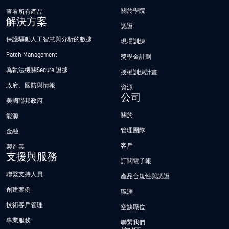
關於學院
查看所有產品
解決方案
認證
保護驅動人工智慧與分析的數據
現場訓練
Patch Management
獎學金計劃
為執法機關Secure 證據
授權訓練計畫
政府、國防與情報
資源
公司
美國聯邦政府
關於
能源
管理團隊
金融
客戶
製造業
支援與服務
訂閱電子報
聯繫支持人員
產品合規性與認證
創建案例
職涯
技術客戶管理
空缺職位
專業服務
聯繫我們