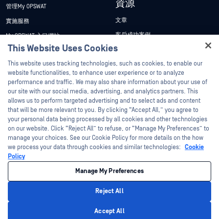
資源
管理My OPSWAT
文章
實施服務
客戶成功案例
My OPSWAT 入口網站
This Website Uses Cookies
新聞稿
技術檔案
Hey there!
This website uses tracking technologies, such as cookies, to enable our
新聞報導
訓練
I'm Ozzy, your OPSWAT virtual assistant.
website functionalities, to enhance user experience or to analyze
活動
漏洞通報計畫
How can I help you secure what's critical
performance and traffic. We may also share information about your use of
合作夥伴
today?
our site with our social media, advertising, and analytics partners. This
網路研討會
allows us to perform targeted advertising and to select ads and content
認證
產品型錄
that will be more relevant to you. By clicking “Accept All,” you agree to
your personal data being processed by all cookies and other technologies
技術合作夥伴
白皮書
on our website. Click “Reject All” to refuse, or “Manage My Preferences” to
管道合作夥伴計劃
manage your choices. See our Cookie Policy for more details on the how
免費工具
we process your data through cookies and similar technologies:
Cookie
Policy
©2026OPSWAT . 保留所有權利。OPSWAT、MetaDefender、Metascan、
MetaAccess、OPSWAT 、Trust no File. Trust No Device.、OPSWAT 、Protecting the
Manage My Preferences
World's Critical Infrastructure、Deep CDR™ Technology、InQuest、InQuest標誌、
DFI、RetroHunt、Deep File Inspection 及 Join the Hunt 均為OPSWAT 之商標。第三
方商標均為其各自所有者之財產。
Reject All
法律聲明
隱私權政策
管理 Cookie 偏好
您的加州隱私權選擇
Privacy Policy
Accept All