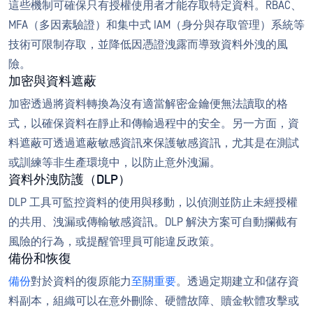
這些機制可確保只有授權使用者才能存取特定資料。RBAC、
MFA（多因素驗證）和集中式 IAM（身分與存取管理）系統等
技術可限制存取，並降低因憑證洩露而導致資料外洩的風
險。
加密與資料遮蔽
加密透過將資料轉換為沒有適當解密金鑰便無法讀取的格
式，以確保資料在靜止和傳輸過程中的安全。另一方面，資
料遮蔽可透過遮蔽敏感資訊來保護敏感資訊，尤其是在測試
或訓練等非生產環境中，以防止意外洩漏。
資料外洩防護（DLP）
DLP 工具可監控資料的使用與移動，以偵測並防止未經授權
的共用、洩漏或傳輸敏感資訊。DLP 解決方案可自動攔截有
風險的行為，或提醒管理員可能違反政策。
備份和恢復
備份
對於資料的復原能力
至關重要
。透過定期建立和儲存資
料副本，組織可以在意外刪除、硬體故障、贖金軟體攻擊或