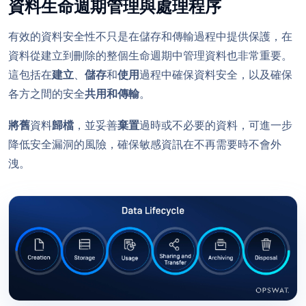
資料生命週期管理與處理程序
有效的資料安全性不只是在儲存和傳輸過程中提供保護，在
資料從建立到刪除的整個生命週期中管理資料也非常重要。
這包括在
建立
、
儲存
和
使用
過程中確保資料安全，以及確保
各方之間的安全
共用和傳輸
。
將舊
資料
歸檔
，並妥善
棄置
過時或不必要的資料，可進一步
降低安全漏洞的風險，確保敏感資訊在不再需要時不會外
洩。