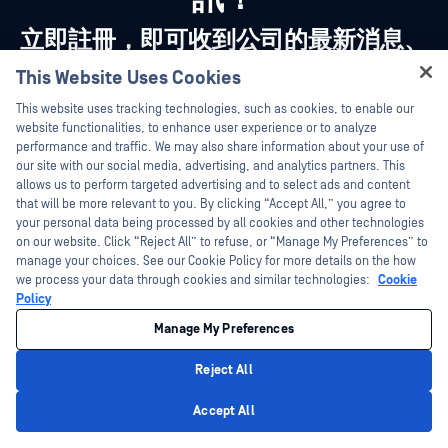
立即註冊，即可收到公司的最新消息、
故事、活動資訊等。
This Website Uses Cookies
Hey there!
This website uses tracking technologies, such as cookies, to enable our
I'm Ozzy, your OPSWAT virtual assistant.
website functionalities, to enhance user experience or to analyze
訂閱
How can I help you secure what's critical
performance and traffic. We may also share information about your use of
today?
our site with our social media, advertising, and analytics partners. This
allows us to perform targeted advertising and to select ads and content
that will be more relevant to you. By clicking “Accept All,” you agree to
your personal data being processed by all cookies and other technologies
on our website. Click “Reject All” to refuse, or “Manage My Preferences” to
manage your choices. See our Cookie Policy for more details on the how
we process your data through cookies and similar technologies:
Cookie
Policy
Manage My Preferences
Reject All
Privacy Policy
Accept All
平臺
技術