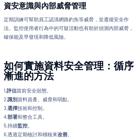
資安意識與內部威脅管理
定期訓練可幫助員工認清網路釣魚等威脅，並遵循安全作
法。監控使用者行為中的可疑活動也有助於偵測內部威脅，
確保能及早發現和降低風險。
如何實施資料安全管理：循序
漸進的方法
1.
評估
當前安全狀態。
2.
識別
資料資產、威脅和弱點。
3.
選擇
技術和控制。
4.
部署
和整合工具。
5.持續
監控
。
6.透過定期檢討和稽核來
改善
。