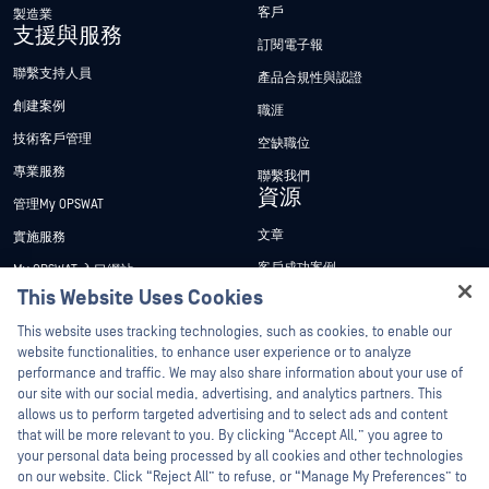
客戶
製造業
支援與服務
訂閱電子報
聯繫支持人員
產品合規性與認證
創建案例
職涯
技術客戶管理
空缺職位
專業服務
聯繫我們
資源
管理My OPSWAT
文章
實施服務
客戶成功案例
My OPSWAT 入口網站
This Website Uses Cookies
新聞稿
技術檔案
Hey there!
This website uses tracking technologies, such as cookies, to enable our
新聞報導
訓練
I'm Ozzy, your OPSWAT virtual assistant.
website functionalities, to enhance user experience or to analyze
活動
漏洞通報計畫
How can I help you secure what's critical
performance and traffic. We may also share information about your use of
合作夥伴
today?
our site with our social media, advertising, and analytics partners. This
網路研討會
allows us to perform targeted advertising and to select ads and content
認證
產品型錄
that will be more relevant to you. By clicking “Accept All,” you agree to
your personal data being processed by all cookies and other technologies
技術合作夥伴
白皮書
on our website. Click “Reject All” to refuse, or “Manage My Preferences” to