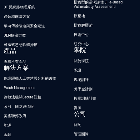
檔案型的漏洞評估 (File-Based
Vulnerability Assessment)
OT 與網路物理系統
原產地
跨領域解決方案
檔案解壓縮
單向傳輸閘道與安全閘道
技術中心
OEM解決方案
研究中心
可攜式惡意軟體掃描
學院
產品
關於學院
查看所有產品
解決方案
認證
保護驅動人工智慧與分析的數據
現場訓練
Patch Management
獎學金計劃
為執法機關Secure 證據
授權訓練計畫
政府、國防與情報
資源
公司
美國聯邦政府
關於
能源
管理團隊
金融