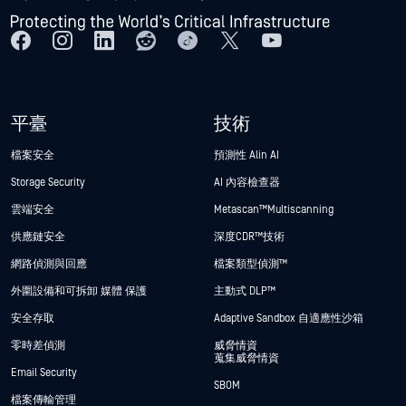
平臺
技術
檔案安全
預測性 Alin AI
Storage Security
AI 內容檢查器
雲端安全
Metascan™ Multiscanning
供應鏈安全
深度CDR™技術
網路偵測與回應
檔案類型偵測™
外圍設備和可拆卸 媒體 保護
主動式 DLP™
安全存取
Adaptive Sandbox 自適應性沙箱
零時差偵測
威脅情資
蒐集威脅情資
Email Security
SBOM
檔案傳輸管理