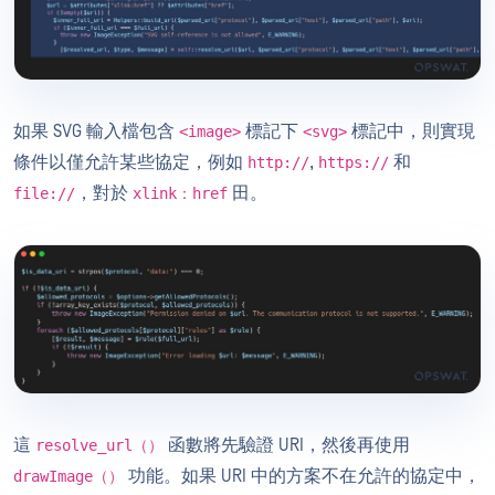
如果 SVG 輸入檔包含
標記下
標記中，則實現
<image>
<svg>
條件以僅允許某些協定，例如
,
和
http://
https://
，對於
田。
file://
xlink：href
這
函數將先驗證 URI，然後再使用
resolve_url（）
功能。如果 URI 中的方案不在允許的協定中，
drawImage（）