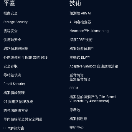
平臺
技術
檔案安全
預測性 Alin AI
Storage Security
AI 內容檢查器
雲端安全
Metascan™ Multiscanning
供應鏈安全
深度CDR™技術
網路偵測與回應
檔案類型偵測™
外圍設備和可拆卸 媒體 保護
主動式 DLP™
安全存取
Adaptive Sandbox 自適應性沙箱
零時差偵測
威脅情資
蒐集威脅情資
Email Security
SBOM
檔案傳輸管理
檔案型的漏洞評估 (File-Based
Vulnerability Assessment)
OT 與網路物理系統
原產地
跨領域解決方案
檔案解壓縮
單向傳輸閘道與安全閘道
技術中心
OEM解決方案