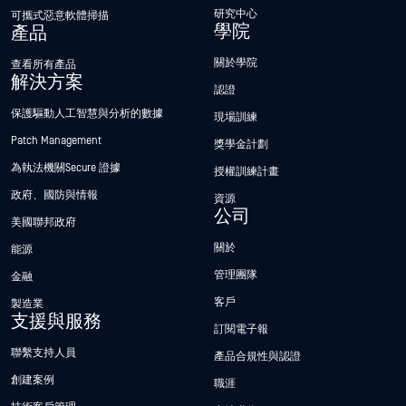
研究中心
可攜式惡意軟體掃描
學院
產品
關於學院
查看所有產品
解決方案
認證
保護驅動人工智慧與分析的數據
現場訓練
Patch Management
獎學金計劃
為執法機關Secure 證據
授權訓練計畫
政府、國防與情報
資源
公司
美國聯邦政府
關於
能源
管理團隊
金融
客戶
製造業
支援與服務
訂閱電子報
聯繫支持人員
產品合規性與認證
創建案例
職涯