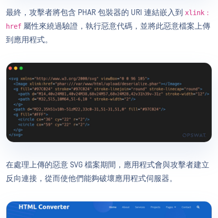
最終，攻擊者將包含 PHAR 包裝器的 URI 連結嵌入到
xlink：
屬性來繞過驗證，執行惡意代碼，並將此惡意檔案上傳
href
到應用程式。
在處理上傳的惡意 SVG 檔案期間，應用程式會與攻擊者建立
反向連接，從而使他們能夠破壞應用程式伺服器。