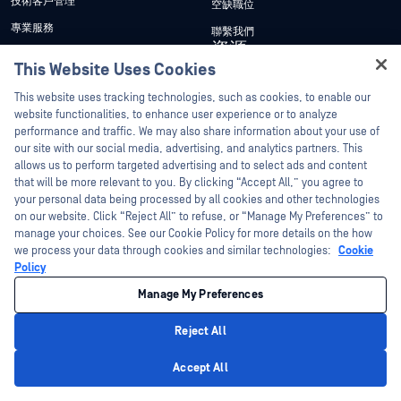
技術客戶管理
空缺職位
專業服務
聯繫我們
資源
管理My OPSWAT
This Website Uses Cookies
文章
實施服務
Hey there!
This website uses tracking technologies, such as cookies, to enable our
客戶成功案例
My OPSWAT 入口網站
I'm Ozzy, your OPSWAT virtual assistant.
website functionalities, to enhance user experience or to analyze
How can I help you secure what's critical
performance and traffic. We may also share information about your use of
新聞稿
技術檔案
today?
our site with our social media, advertising, and analytics partners. This
新聞報導
訓練
allows us to perform targeted advertising and to select ads and content
that will be more relevant to you. By clicking “Accept All,” you agree to
活動
漏洞通報計畫
your personal data being processed by all cookies and other technologies
合作夥伴
網路研討會
on our website. Click “Reject All” to refuse, or “Manage My Preferences” to
manage your choices. See our Cookie Policy for more details on the how
認證
產品型錄
we process your data through cookies and similar technologies:
Cookie
技術合作夥伴
Policy
白皮書
管道合作夥伴計劃
Manage My Preferences
免費工具
Reject All
©2026OPSWAT . 保留所有權利。OPSWAT、MetaDefender、Metascan、
MetaAccess、OPSWAT 、Trust no File. Trust No Device.、OPSWAT 、Protecting the
Privacy Policy
World's Critical Infrastructure、Deep CDR™ Technology、InQuest、InQuest標誌、
Accept All
DFI、RetroHunt、Deep File Inspection 及 Join the Hunt 均為OPSWAT 之商標。第三
方商標均為其各自所有者之財產。