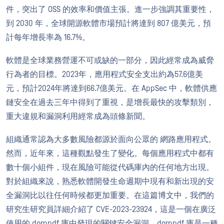
件，突出了 OSS 的效率和價值主張。進一步強調其重要性，
到 2030 年，全球開源軟體市場預計將達到 807 億美元，預
計每年增長率為 16.7%。
軟體是全球業務營運不可或缺的一部分，因此經常成為威脅
行為者的目標。2023年，應用程式安全支出約為57.6億美
元，預計2024年將達到66.7億美元。在 AppSec 中，軟體供應
鏈安全在過去三年中得到了重視，是增長最快的攻擊類別，
重大違規和漏洞利用經常成為頭條新聞。
組織通常認為大多數風險都源於面向公眾的 網路應用程式。
然而，近年來，這種觀點發生了變化。每個應用程式中都有
數十個小組件，現在風險可能從代碼庫內的任何地方出現。
對於組織來說，熟悉軟體開發生命週期中現有和新出現的安
全漏洞比以往任何時候都更加重要。在這篇博文中，我們的
研究生研究員詳細介紹了 CVE-2023-23924，這是一個在廣泛
使用的 dompdf 庫中發現的關鍵安全漏洞，dompdf 庫是一種