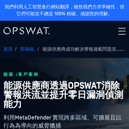
我們利用人工智慧進行網站翻譯，雖然我們力求準確性，但
它們可能並不總是 100% 精確。感謝您的理解。
首頁
/
部落格
/
能源供應商成功解決警報過載問題並……
能源 |客戶案例
能源供應商透過OPSWAT消除
警報洪流並提升零日漏洞偵測
能力
利用MetaDefender 實現跨多區域、可擴展且以
行為為導向的威脅獵捕