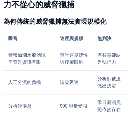
力不從心的威脅獵捕
為何傳統的威脅獵捕無法實現規模化
噪音
速度與規模
無判決
警報如潮水般湧現，
查詢速度緩慢
有智慧卻缺
但背景資訊有限
與授權限制
乏執行力
分析師被迫
人工分流的負擔
調查延遲
做出決定
零日漏洞風
分析師倦怠
SOC 容量受限
險依然存在