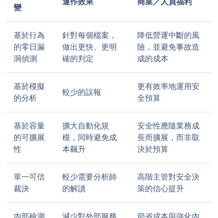
運作效果
商業／人員福利
變
基於行為
針對每個檔案，
降低營運中斷的風
的零日漏
做出更快、更明
險，並避免事故造
洞偵測
確的判定
成的成本
基於模擬
更有效率地運用安
較少的誤報
的分析
全預算
基於容量
擴大自動化規
安全性應隨業務成
的可擴展
模，同時避免成
長而擴展，而非取
性
本飆升
決於預算
單一可信
較少需要分析師
高階主管對安全決
裁決
的解讀
策的信心提升
內部檢測
減少對外部服務
節省成本與強化內