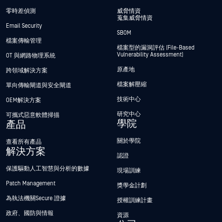
零時差偵測
威脅情資
蒐集威脅情資
Email Security
SBOM
檔案傳輸管理
檔案型的漏洞評估 (File-Based
Vulnerability Assessment)
OT 與網路物理系統
原產地
跨領域解決方案
檔案解壓縮
單向傳輸閘道與安全閘道
技術中心
OEM解決方案
研究中心
可攜式惡意軟體掃描
學院
產品
關於學院
查看所有產品
解決方案
認證
保護驅動人工智慧與分析的數據
現場訓練
Patch Management
獎學金計劃
為執法機關Secure 證據
授權訓練計畫
政府、國防與情報
資源