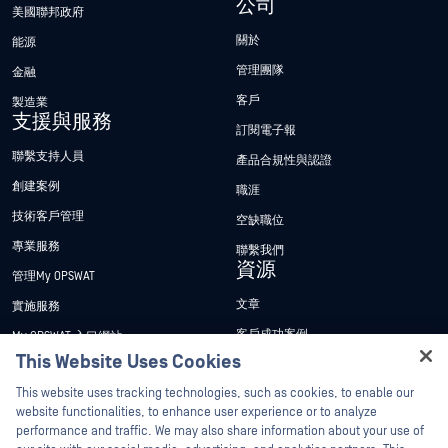
公司
美國聯邦政府
關於
能源
管理團隊
金融
客戶
製造業
支援與服務
訂閱電子報
聯繫支持人員
產品合規性與認證
創建案例
職涯
技術客戶管理
空缺職位
專業服務
聯繫我們
資源
管理My OPSWAT
文章
實施服務
客戶成功案例
My OPSWAT 入口網站
This Website Uses Cookies
新聞稿
技術檔案
Hey there!
This website uses tracking technologies, such as cookies, to enable our
新聞報導
訓練
I'm Ozzy, your OPSWAT virtual assistant.
website functionalities, to enhance user experience or to analyze
活動
漏洞通報計畫
How can I help you secure what's critical
performance and traffic. We may also share information about your use of
合作夥伴