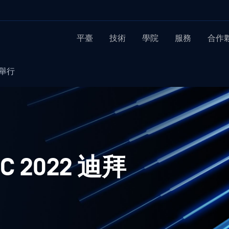
平臺
技術
學院
服務
合作
拜舉行
 2022 迪拜