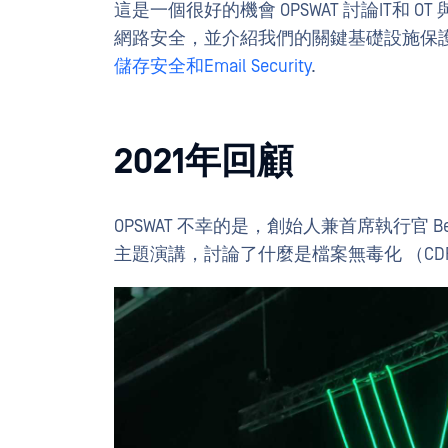
這是一個很好的機會 OPSWAT 討論IT和
網路安全，並介紹我們的關鍵基礎設施保
儲存安全和
Email Security
.
2021年回顧
OPSWAT 不幸的是，創始人兼首席執行官 B
主題演講，討論了什麼是檔案無毒化 （CDR