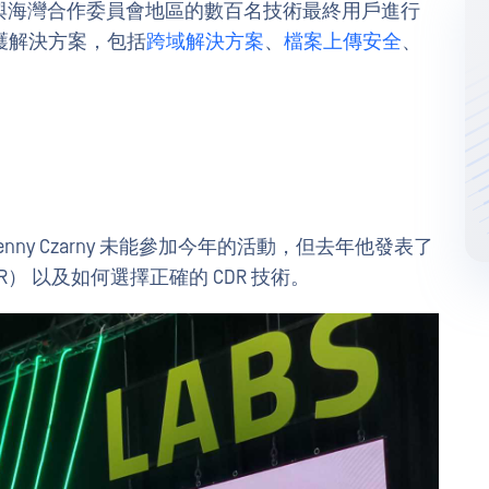
 OT 與海灣合作委員會地區的數百名技術最終用戶進行
護解決方案，包括
跨域解決方案
、
檔案上傳安全
、
enny Czarny 未能參加今年的活動，但去年他發表了
） 以及如何選擇正確的 CDR 技術。