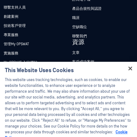
聯繫支持人員
產品合規性與認證
創建案例
職涯
技術客戶管理
空缺職位
專業服務
聯繫我們
資源
管理My OPSWAT
文章
實施服務
客戶成功案例
My OPSWAT 入口網站
This Website Uses Cookies
新聞稿
技術檔案
Hey there!
This website uses tracking technologies, such as cookies, to enable our
新聞報導
訓練
I'm Ozzy, your OPSWAT virtual assistant.
website functionalities, to enhance user experience or to analyze
活動
漏洞通報計畫
How can I help you secure what's critical
performance and traffic. We may also share information about your use of
合作夥伴
today?
our site with our social media, advertising, and analytics partners. This
網路研討會
allows us to perform targeted advertising and to select ads and content
認證
產品型錄
that will be more relevant to you. By clicking “Accept All,” you agree to
your personal data being processed by all cookies and other technologies
技術合作夥伴
白皮書
on our website. Click “Reject All” to refuse, or “Manage My Preferences” to
管道合作夥伴計劃
免費工具
manage your choices. See our Cookie Policy for more details on the how
we process your data through cookies and similar technologies:
Cookie