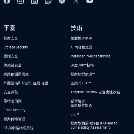
平臺
技術
檔案安全
預測性 Alin AI
Storage Security
AI 內容檢查器
雲端安全
Metascan™ Multiscanning
供應鏈安全
深度CDR™技術
網路偵測與回應
檔案類型偵測™
外圍設備和可拆卸 媒體 保護
主動式 DLP™
安全存取
Adaptive Sandbox 自適應性沙箱
零時差偵測
威脅情資
蒐集威脅情資
Email Security
SBOM
檔案傳輸管理
檔案型的漏洞評估 (File-Based
Vulnerability Assessment)
OT 與網路物理系統