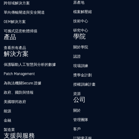
原產地
跨領域解決方案
檔案解壓縮
單向傳輸閘道與安全閘道
技術中心
OEM解決方案
研究中心
可攜式惡意軟體掃描
學院
產品
關於學院
查看所有產品
解決方案
認證
保護驅動人工智慧與分析的數據
現場訓練
Patch Management
獎學金計劃
為執法機關Secure 證據
授權訓練計畫
政府、國防與情報
資源
公司
美國聯邦政府
關於
能源
管理團隊
金融
客戶
製造業
支援與服務
訂閱電子報