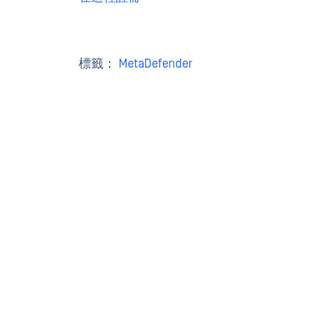
標籤：
MetaDefender