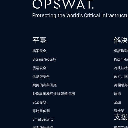
平臺
解決
檔案安全
保護驅動
Storage Security
Patch M
雲端安全
為執法機關
供應鏈安全
政府、國
網路偵測與回應
美國聯邦
外圍設備和可拆卸 媒體 保護
能源
安全存取
金融
零時差偵測
製造業
支援
Email Security
聯繫支持