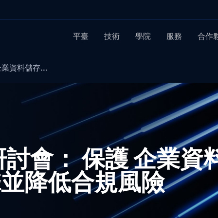
平臺
技術
學院
服務
合作
企業資料儲存...
網路研討會： 保護 企業
擊並降低合規風險