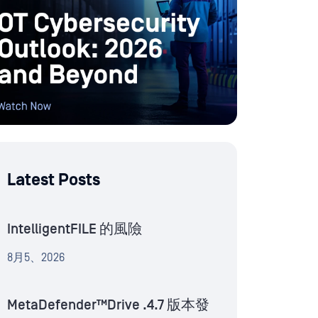
Latest Posts
IntelligentFILE 的風險
8月5、2026
MetaDefender™Drive .4.7 版本發