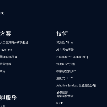
方案
技術
人工智慧與分析的數據
預測性 Alin AI
anagement
AI 內容檢查器
Secure 證據
Metascan™ Multiscanning
防與情報
深度CDR™技術
政府
檔案類型偵測™
主動式 DLP™
Adaptive Sandbox 自適應性沙箱
威脅情資
與服務
蒐集威脅情資
SBOM
人員