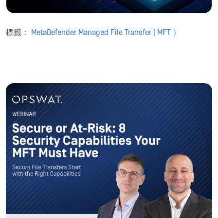
標籤：
MetaDefender Managed File Transfer ( MFT ）