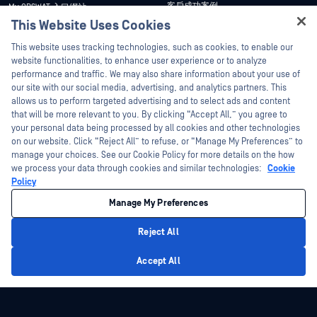
客戶成功案例
My OPSWAT 入口網站
This Website Uses Cookies
新聞稿
技術檔案
Hey there!
This website uses tracking technologies, such as cookies, to enable our
新聞報導
訓練
I'm Ozzy, your OPSWAT virtual assistant.
website functionalities, to enhance user experience or to analyze
活動
漏洞通報計畫
How can I help you secure what's critical
performance and traffic. We may also share information about your use of
合作夥伴
today?
our site with our social media, advertising, and analytics partners. This
網路研討會
allows us to perform targeted advertising and to select ads and content
認證
產品型錄
that will be more relevant to you. By clicking “Accept All,” you agree to
your personal data being processed by all cookies and other technologies
技術合作夥伴
白皮書
on our website. Click “Reject All” to refuse, or “Manage My Preferences” to
管道合作夥伴計劃
免費工具
manage your choices. See our Cookie Policy for more details on the how
we process your data through cookies and similar technologies:
Cookie
Policy
©2026OPSWAT . 保留所有權利。OPSWAT、MetaDefender、Metascan、
MetaAccess、OPSWAT 、Trust no File. Trust No Device.、OPSWAT 、Protecting the
Manage My Preferences
World's Critical Infrastructure、Deep CDR™ Technology、InQuest、InQuest標誌、
DFI、RetroHunt、Deep File Inspection 及 Join the Hunt 均為OPSWAT 之商標。第三
方商標均為其各自所有者之財產。
Reject All
法律聲明
隱私權政策
管理 Cookie 偏好
您的加州隱私權選擇
Privacy Policy
Accept All