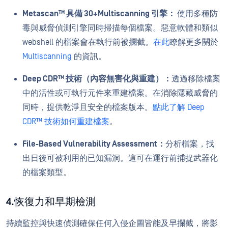
Metascan™ 具備 30+Multiscanning 引擎：
使用多種防
毒與威脅偵測引擎同時掃描每個檔案。惡意軟體和類似
webshell 的檔案會在執行前被攔截。
在此
瞭解更多關於
Multiscanning
的資訊。
Deep CDR™ 技術（內容無害化與重建）：
透過移除檔案
中的活性或可執行元件來重建檔案。在消除隱藏威脅的
同時，提供乾淨且安全的檔案版本。
點此了解 Deep
CDR™ 技術如何重建檔案
。
File-Based Vulnerability Assessment：
分析檔案，找
出日後可被利用的已知漏洞。這可在運行前捕捉武器化
的檔案類型。
4.恢復力和早期檢測
持續監控與快速偵測確保任何入侵企圖皆能及早攔截，將影