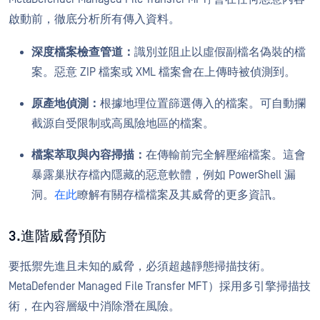
啟動前，徹底分析所有傳入資料。
深度檔案檢查管道：
識別並阻止以虛假副檔名偽裝的檔
案。惡意 ZIP 檔案或 XML 檔案會在上傳時被偵測到。
原產地偵測：
根據地理位置篩選傳入的檔案。可自動攔
截源自受限制或高風險地區的檔案。
檔案萃取與內容掃描：
在傳輸前完全解壓縮檔案。這會
暴露巢狀存檔內隱藏的惡意軟體，例如 PowerShell 漏
洞。
在此
瞭解有關存檔檔案及其威脅的更多資訊。
3.進階威脅預防
要抵禦先進且未知的威脅，必須超越靜態掃描技術。
MetaDefender Managed File Transfer MFT）採用多引擎掃描技
術，在內容層級中消除潛在風險。