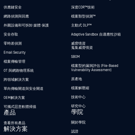
供應鏈安全
深度CDR™技術
網路偵測與回應
檔案類型偵測™
外圍設備和可拆卸 媒體 保護
主動式 DLP™
安全存取
Adaptive Sandbox 自適應性沙箱
零時差偵測
威脅情資
蒐集威脅情資
Email Security
SBOM
檔案傳輸管理
檔案型的漏洞評估 (File-Based
Vulnerability Assessment)
OT 與網路物理系統
原產地
跨領域解決方案
檔案解壓縮
單向傳輸閘道與安全閘道
技術中心
OEM解決方案
研究中心
可攜式惡意軟體掃描
學院
產品
關於學院
查看所有產品
解決方案
認證