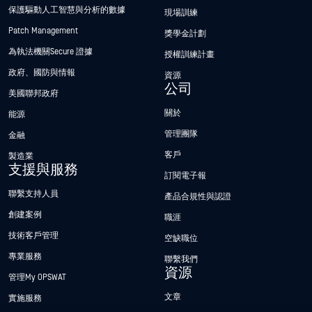
保護驅動人工智慧與分析的數據
現場訓練
Patch Management
獎學金計劃
為執法機關Secure 證據
授權訓練計畫
政府、國防與情報
資源
公司
美國聯邦政府
關於
能源
管理團隊
金融
客戶
製造業
支援與服務
訂閱電子報
聯繫支持人員
產品合規性與認證
創建案例
職涯
技術客戶管理
空缺職位
專業服務
聯繫我們
資源
管理My OPSWAT
文章
實施服務