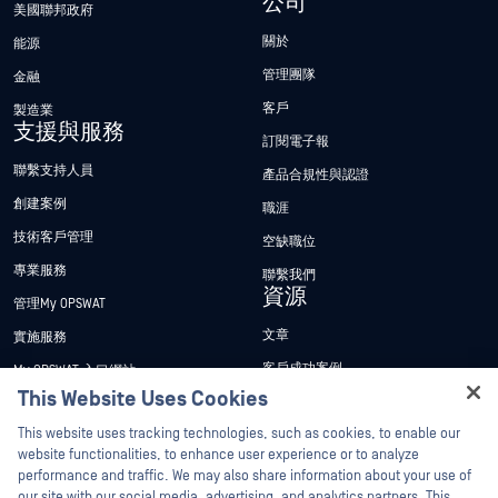
公司
美國聯邦政府
關於
能源
管理團隊
金融
客戶
製造業
支援與服務
訂閱電子報
聯繫支持人員
產品合規性與認證
創建案例
職涯
技術客戶管理
空缺職位
專業服務
聯繫我們
資源
管理My OPSWAT
文章
實施服務
客戶成功案例
My OPSWAT 入口網站
This Website Uses Cookies
新聞稿
技術檔案
Hey there!
This website uses tracking technologies, such as cookies, to enable our
新聞報導
訓練
I'm Ozzy, your OPSWAT virtual assistant.
website functionalities, to enhance user experience or to analyze
活動
漏洞通報計畫
How can I help you secure what's critical
performance and traffic. We may also share information about your use of
合作夥伴
today?
our site with our social media, advertising, and analytics partners. This