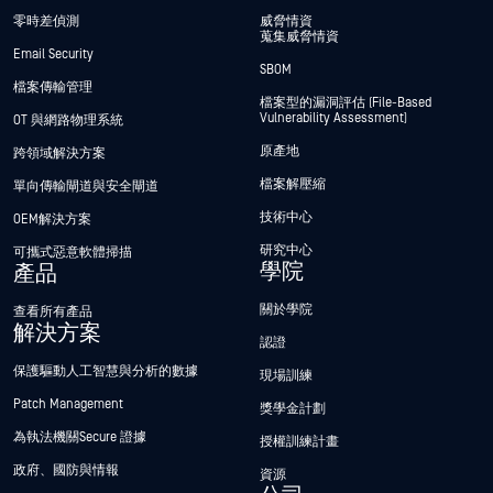
零時差偵測
威脅情資
蒐集威脅情資
Email Security
SBOM
檔案傳輸管理
檔案型的漏洞評估 (File-Based
Vulnerability Assessment)
OT 與網路物理系統
原產地
跨領域解決方案
檔案解壓縮
單向傳輸閘道與安全閘道
技術中心
OEM解決方案
研究中心
可攜式惡意軟體掃描
學院
產品
關於學院
查看所有產品
解決方案
認證
保護驅動人工智慧與分析的數據
現場訓練
Patch Management
獎學金計劃
為執法機關Secure 證據
授權訓練計畫
政府、國防與情報
資源