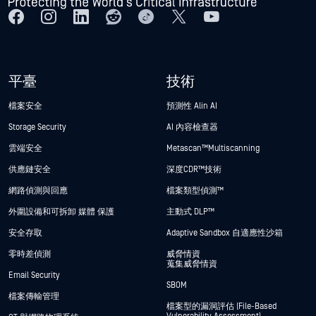
平臺
技術
檔案安全
預測性 Alin AI
Storage Security
AI 內容檢查器
雲端安全
Metascan™ Multiscanning
供應鏈安全
深度CDR™技術
網路偵測與回應
檔案類型偵測™
外圍設備和可拆卸 媒體 保護
主動式 DLP™
安全存取
Adaptive Sandbox 自適應性沙箱
零時差偵測
威脅情資
蒐集威脅情資
Email Security
SBOM
檔案傳輸管理
檔案型的漏洞評估 (File-Based