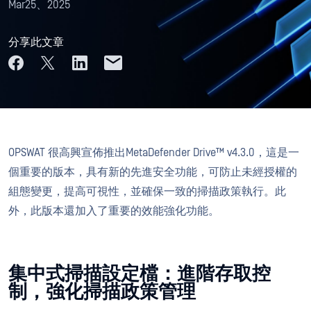
Mar25、2025
分享此文章
OPSWAT 很高興宣佈推出MetaDefender Drive™ v4.3.0，這是一
個重要的版本，具有新的先進安全功能，可防止未經授權的
組態變更，提高可視性，並確保一致的掃描政策執行。此
外，此版本還加入了重要的效能強化功能。
集中式掃描設定檔：進階存取控
制，強化掃描政策管理