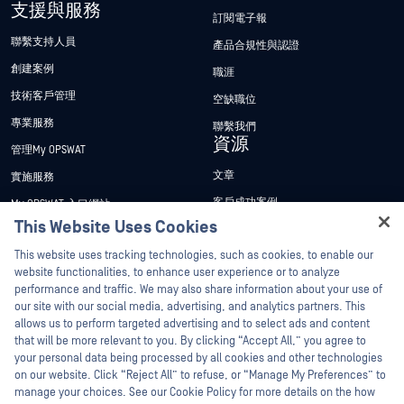
支援與服務
訂閱電子報
聯繫支持人員
產品合規性與認證
創建案例
職涯
技術客戶管理
空缺職位
專業服務
聯繫我們
資源
管理My OPSWAT
文章
實施服務
客戶成功案例
My OPSWAT 入口網站
This Website Uses Cookies
新聞稿
技術檔案
Hey there!
This website uses tracking technologies, such as cookies, to enable our
新聞報導
訓練
I'm Ozzy, your OPSWAT virtual assistant.
website functionalities, to enhance user experience or to analyze
活動
漏洞通報計畫
How can I help you secure what's critical
performance and traffic. We may also share information about your use of
合作夥伴
today?
our site with our social media, advertising, and analytics partners. This
網路研討會
allows us to perform targeted advertising and to select ads and content
認證
產品型錄
that will be more relevant to you. By clicking “Accept All,” you agree to
your personal data being processed by all cookies and other technologies
技術合作夥伴
白皮書
on our website. Click “Reject All” to refuse, or “Manage My Preferences” to
管道合作夥伴計劃
免費工具
manage your choices. See our Cookie Policy for more details on the how