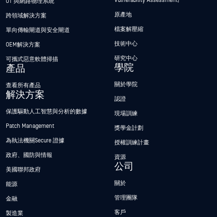
Vulnerability Assessment)
OT 與網路物理系統
原產地
跨領域解決方案
檔案解壓縮
單向傳輸閘道與安全閘道
技術中心
OEM解決方案
研究中心
可攜式惡意軟體掃描
學院
產品
關於學院
查看所有產品
解決方案
認證
保護驅動人工智慧與分析的數據
現場訓練
Patch Management
獎學金計劃
為執法機關Secure 證據
授權訓練計畫
政府、國防與情報
資源
公司
美國聯邦政府
關於
能源
管理團隊
金融
客戶
製造業