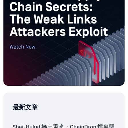
最新文章
Shai-Hulud 捲土重來：ChainDrop 蠕蟲襲