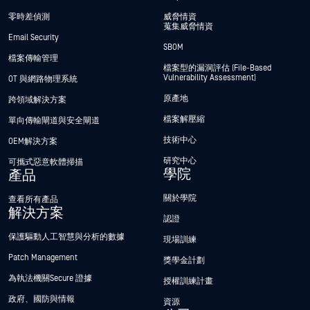
零時差偵測
威脅情資
蒐集威脅情資
Email Security
SBOM
檔案傳輸管理
檔案型的漏洞評估 (File-Based
Vulnerability Assessment)
OT 與網路物理系統
原產地
跨領域解決方案
檔案解壓縮
單向傳輸閘道與安全閘道
技術中心
OEM解決方案
研究中心
可攜式惡意軟體掃描
學院
產品
關於學院
查看所有產品
解決方案
認證
保護驅動人工智慧與分析的數據
現場訓練
Patch Management
獎學金計劃
為執法機關Secure 證據
授權訓練計畫
政府、國防與情報
資源