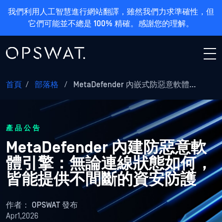
我們利用人工智慧進行網站翻譯，雖然我們力求準確性，但
它們可能並不總是 100% 精確。感謝您的理解。
首頁
/
部落格
/
MetaDefender 內嵌式防惡意軟體…
產品公告
MetaDefender 內建防惡意軟
體引擎：無論連線狀態如何，
皆能提供不間斷的資安防護
作者：
OPSWAT 發布
Apr1,2026