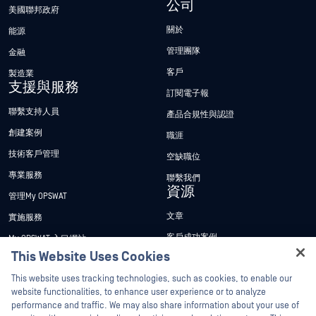
公司
美國聯邦政府
關於
能源
管理團隊
金融
客戶
製造業
支援與服務
訂閱電子報
聯繫支持人員
產品合規性與認證
創建案例
職涯
技術客戶管理
空缺職位
專業服務
聯繫我們
資源
管理My OPSWAT
文章
實施服務
客戶成功案例
My OPSWAT 入口網站
This Website Uses Cookies
新聞稿
技術檔案
Hey there!
This website uses tracking technologies, such as cookies, to enable our
新聞報導
訓練
I'm Ozzy, your OPSWAT virtual assistant.
website functionalities, to enhance user experience or to analyze
活動
漏洞通報計畫
How can I help you secure what's critical
performance and traffic. We may also share information about your use of