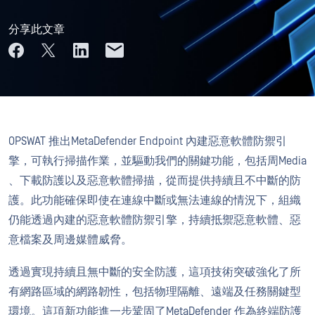
分享此文章
OPSWAT 推出MetaDefender Endpoint 內建惡意軟體防禦引
擎，可執行掃描作業，並驅動我們的關鍵功能，包括周Media
、下載防護以及惡意軟體掃描，從而提供持續且不中斷的防
護。此功能確保即使在連線中斷或無法連線的情況下，組織
仍能透過內建的惡意軟體防禦引擎，持續抵禦惡意軟體、惡
意檔案及周邊媒體威脅。
透過實現持續且無中斷的安全防護，這項技術突破強化了所
有網路區域的網路韌性，包括物理隔離、遠端及任務關鍵型
環境。這項新功能進一步鞏固了MetaDefender 作為終端防護