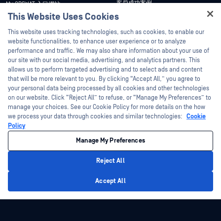
客戶成功案例
My OPSWAT 入口網站
This Website Uses Cookies
新聞稿
技術檔案
Hey there!
This website uses tracking technologies, such as cookies, to enable our
新聞報導
訓練
I'm Ozzy, your OPSWAT virtual assistant.
website functionalities, to enhance user experience or to analyze
活動
漏洞通報計畫
How can I help you secure what's critical
performance and traffic. We may also share information about your use of
合作夥伴
today?
our site with our social media, advertising, and analytics partners. This
網路研討會
allows us to perform targeted advertising and to select ads and content
認證
產品型錄
that will be more relevant to you. By clicking “Accept All,” you agree to
your personal data being processed by all cookies and other technologies
技術合作夥伴
白皮書
on our website. Click “Reject All” to refuse, or “Manage My Preferences” to
管道合作夥伴計劃
manage your choices. See our Cookie Policy for more details on the how
免費工具
we process your data through cookies and similar technologies:
Cookie
Policy
©2026OPSWAT . 保留所有權利。OPSWAT、MetaDefender、Metascan、
MetaAccess、OPSWAT 、Trust no File. Trust No Device.、OPSWAT 、Protecting the
Manage My Preferences
World's Critical Infrastructure、Deep CDR™ Technology、InQuest、InQuest標誌、
DFI、RetroHunt、Deep File Inspection 及 Join the Hunt 均為OPSWAT 之商標。第三
方商標均為其各自所有者之財產。
Reject All
法律聲明
隱私權政策
管理 Cookie 偏好
您的加州隱私權選擇
Privacy Policy
Accept All