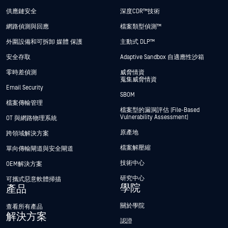
供應鏈安全
深度CDR™技術
網路偵測與回應
檔案類型偵測™
外圍設備和可拆卸 媒體 保護
主動式 DLP™
安全存取
Adaptive Sandbox 自適應性沙箱
零時差偵測
威脅情資
蒐集威脅情資
Email Security
SBOM
檔案傳輸管理
檔案型的漏洞評估 (File-Based
Vulnerability Assessment)
OT 與網路物理系統
原產地
跨領域解決方案
檔案解壓縮
單向傳輸閘道與安全閘道
技術中心
OEM解決方案
研究中心
可攜式惡意軟體掃描
學院
產品
關於學院
查看所有產品
解決方案
認證