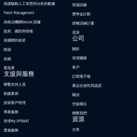
保護驅動人工智慧與分析的數據
現場訓練
Patch Management
獎學金計劃
為執法機關Secure 證據
授權訓練計畫
政府、國防與情報
資源
公司
美國聯邦政府
關於
能源
管理團隊
金融
客戶
製造業
支援與服務
訂閱電子報
聯繫支持人員
產品合規性與認證
創建案例
職涯
技術客戶管理
空缺職位
專業服務
聯繫我們
資源
管理My OPSWAT
文章
實施服務