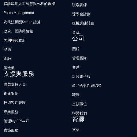
保護驅動人工智慧與分析的數據
現場訓練
Patch Management
獎學金計劃
為執法機關Secure 證據
授權訓練計畫
政府、國防與情報
資源
公司
美國聯邦政府
關於
能源
管理團隊
金融
客戶
製造業
支援與服務
訂閱電子報
聯繫支持人員
產品合規性與認證
創建案例
職涯
技術客戶管理
空缺職位
專業服務
聯繫我們
資源
管理My OPSWAT
文章
實施服務