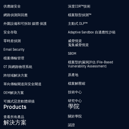
供應鏈安全
深度CDR™技術
網路偵測與回應
檔案類型偵測™
外圍設備和可拆卸 媒體 保護
主動式 DLP™
安全存取
Adaptive Sandbox 自適應性沙箱
零時差偵測
威脅情資
蒐集威脅情資
Email Security
SBOM
檔案傳輸管理
檔案型的漏洞評估 (File-Based
Vulnerability Assessment)
OT 與網路物理系統
原產地
跨領域解決方案
檔案解壓縮
單向傳輸閘道與安全閘道
技術中心
OEM解決方案
研究中心
可攜式惡意軟體掃描
學院
Products
關於學院
查看所有產品
解決方案
認證