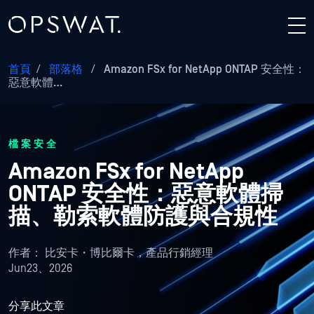
首頁
/
部落格
/
Amazon FSx for NetApp ONTAP 安全性：
惡意軟體…
檔案安全
Amazon FSx for NetApp
ONTAP 安全性：惡意軟體掃
描、勒索軟體防護與合規性
作者：
比安卡・博比爾卡，產品行銷經理
Jun23、2026
分享此文章