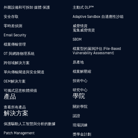
外圍設備和可拆卸 媒體 保護
主動式 DLP™
安全存取
Adaptive Sandbox 自適應性沙箱
零時差偵測
威脅情資
蒐集威脅情資
Email Security
SBOM
檔案傳輸管理
檔案型的漏洞評估 (File-Based
Vulnerability Assessment)
OT 與網路物理系統
原產地
跨領域解決方案
檔案解壓縮
單向傳輸閘道與安全閘道
技術中心
OEM解決方案
研究中心
可攜式惡意軟體掃描
學院
產品
關於學院
查看所有產品
解決方案
認證
保護驅動人工智慧與分析的數據
現場訓練
Patch Management
獎學金計劃