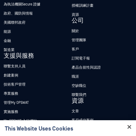
為執法機關Secure 證據
授權訓練計畫
政府、國防與情報
資源
公司
美國聯邦政府
關於
能源
管理團隊
金融
客戶
製造業
支援與服務
訂閱電子報
聯繫支持人員
產品合規性與認證
創建案例
職涯
技術客戶管理
空缺職位
專業服務
聯繫我們
資源
管理My OPSWAT
文章
實施服務
客戶成功案例
My OPSWAT 入口網站
This Website Uses Cookies
新聞稿
技術檔案
Hey there!