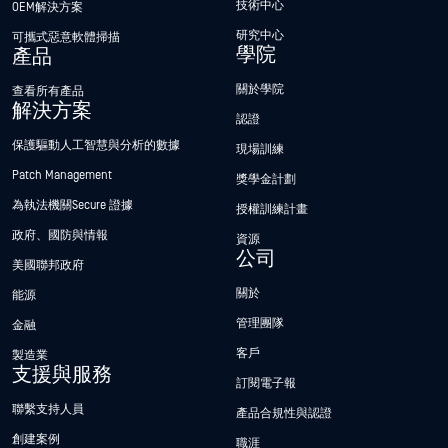
技術中心
OEM解決方案
研究中心
可攜式惡意軟體掃描
學院
產品
關於學院
查看所有產品
解決方案
認證
保護驅動人工智慧與分析的數據
現場訓練
Patch Management
獎學金計劃
為執法機關Secure 證據
授權訓練計畫
政府、國防與情報
資源
公司
美國聯邦政府
關於
能源
管理團隊
金融
客戶
製造業
支援與服務
訂閱電子報
聯繫支持人員
產品合規性與認證
創建案例
職涯