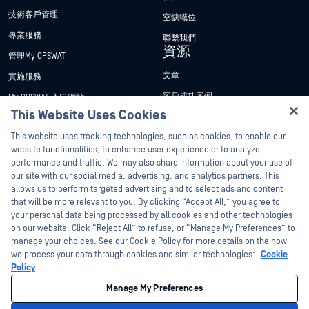
技術客戶管理
空缺職位
專業服務
聯繫我們
資源
管理My OPSWAT
文章
實施服務
客戶成功案例
My OPSWAT 入口網站
This Website Uses Cookies
新聞稿
技術檔案
Hey there!
This website uses tracking technologies, such as cookies, to enable our
新聞報導
訓練
I'm Ozzy, your OPSWAT virtual assistant.
website functionalities, to enhance user experience or to analyze
活動
漏洞通報計畫
How can I help you secure what's critical
performance and traffic. We may also share information about your use of
合作夥伴
today?
our site with our social media, advertising, and analytics partners. This
網路研討會
allows us to perform targeted advertising and to select ads and content
認證
產品型錄
that will be more relevant to you. By clicking “Accept All,” you agree to
your personal data being processed by all cookies and other technologies
技術合作夥伴
白皮書
on our website. Click “Reject All” to refuse, or “Manage My Preferences” to
管道合作夥伴計劃
manage your choices. See our Cookie Policy for more details on the how
免費工具
we process your data through cookies and similar technologies:
Cookie
Policy
©2026OPSWAT . 保留所有權利。OPSWAT、MetaDefender、Metascan、
MetaAccess、OPSWAT 、Trust no File. Trust No Device.、OPSWAT 、Protecting the
Manage My Preferences
World's Critical Infrastructure、Deep CDR™ Technology、InQuest、InQuest標誌、
DFI、RetroHunt、Deep File Inspection 及 Join the Hunt 均為OPSWAT 之商標。第三