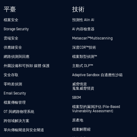
平臺
技術
檔案安全
預測性 Alin AI
Storage Security
AI 內容檢查器
雲端安全
Metascan™ Multiscanning
供應鏈安全
深度CDR™技術
網路偵測與回應
檔案類型偵測™
外圍設備和可拆卸 媒體 保護
主動式 DLP™
安全存取
Adaptive Sandbox 自適應性沙箱
零時差偵測
威脅情資
蒐集威脅情資
Email Security
SBOM
檔案傳輸管理
檔案型的漏洞評估 (File-Based
Vulnerability Assessment)
OT 與網路物理系統
原產地
跨領域解決方案
檔案解壓縮
單向傳輸閘道與安全閘道