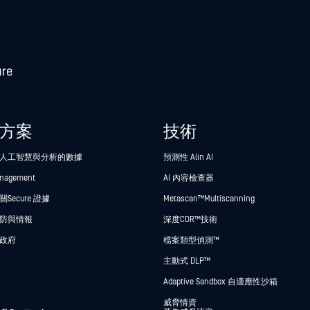
方案
技術
人工智慧與分析的數據
預測性 Alin AI
anagement
AI 內容檢查器
Secure 證據
Metascan™ Multiscanning
防與情報
深度CDR™技術
政府
檔案類型偵測™
主動式 DLP™
Adaptive Sandbox 自適應性沙箱
威脅情資