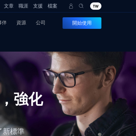
文章
職涯
支援
檔案
TW
夥伴
資源
公司
開始使用
畫，強化
了新標準