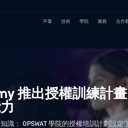
平臺
技術
學院
服務
合作
ademy 推出授權訓練計
能力
識： OPSWAT 學院的授權培訓計劃設定