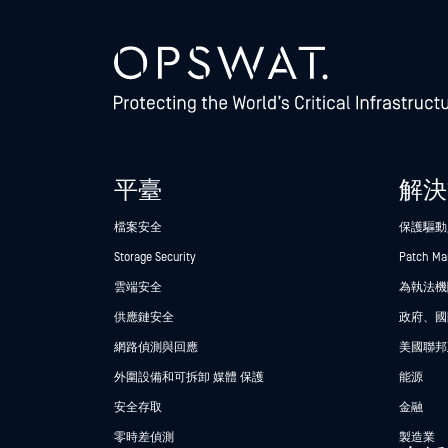
平臺
解決
檔案安全
保護驅動
Storage Security
Patch M
雲端安全
為執法機關
供應鏈安全
政府、國
網路偵測與回應
美國聯邦
外圍設備和可拆卸 媒體 保護
能源
安全存取
金融
零時差偵測
製造業