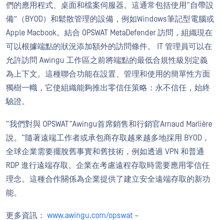
們的應用程式、桌面和檔案伺服器。這通常包括使用“自帶設
備”（BYOD）和鬆散管理的設備，例如Windows筆記型電腦或
Apple Macbook。結合 OPSWAT MetaDefender 訪問，組織現在
可以根據端點的狀況添加額外的訪問條件。 IT 管理員可以在
允許訪問 Awingu 工作區之前將端點的最低合規性級別定義
為上下文。這種聯合功能在設置、管理和使用的簡單性方面
獨樹一幟，它使組織能夠推出零信任策略：永不信任，始終
驗證。
“我們對與 OPSWAT“Awingu首席銷售和行銷官Arnaud Marlière
說。“隨著遠端工作者或承包商存取越來越多地採用 BYOD，
全球企業需要擺脫舊事實和舊技術，例如透過 VPN 和普通
RDP 進行遠端存取。企業在考慮遠程存取時需要應用零信任
理念。這種合作關係為企業提供了建立安全遠端存取的新功
能。
更多資訊：
www.awingu.com/opswat
–