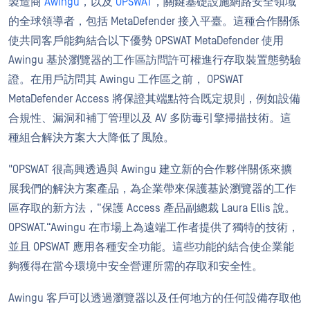
製造商
Awingu
，以及
OPSWAT
，關鍵基礎設施網路安全領域
的全球領導者，包括 MetaDefender 接入平臺。這種合作關係
使共同客戶能夠結合以下優勢 OPSWAT MetaDefender 使用
Awingu 基於瀏覽器的工作區訪問許可權進行存取裝置態勢驗
證。在用戶訪問其 Awingu 工作區之前， OPSWAT
MetaDefender Access 將保證其端點符合既定規則，例如設備
合規性、漏洞和補丁管理以及 AV 多防毒引擎掃描技術。這
種組合解決方案大大降低了風險。
"OPSWAT 很高興透過與 Awingu 建立新的合作夥伴關係來擴
展我們的解決方案產品，為企業帶來保護基於瀏覽器的工作
區存取的新方法，“保護 Access 產品副總裁 Laura Ellis 說。
OPSWAT.“Awingu 在市場上為遠端工作者提供了獨特的技術，
並且 OPSWAT 應用各種安全功能。這些功能的結合使企業能
夠獲得在當今環境中安全營運所需的存取和安全性。
Awingu 客戶可以透過瀏覽器以及任何地方的任何設備存取他