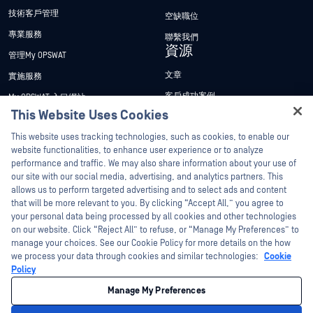
技術客戶管理
空缺職位
專業服務
聯繫我們
資源
管理My OPSWAT
文章
實施服務
客戶成功案例
My OPSWAT 入口網站
This Website Uses Cookies
新聞稿
技術檔案
Hey there!
This website uses tracking technologies, such as cookies, to enable our
新聞報導
訓練
I'm Ozzy, your OPSWAT virtual assistant.
website functionalities, to enhance user experience or to analyze
活動
漏洞通報計畫
How can I help you secure what's critical
performance and traffic. We may also share information about your use of
合作夥伴
today?
our site with our social media, advertising, and analytics partners. This
網路研討會
allows us to perform targeted advertising and to select ads and content
認證
產品型錄
that will be more relevant to you. By clicking “Accept All,” you agree to
your personal data being processed by all cookies and other technologies
技術合作夥伴
白皮書
on our website. Click “Reject All” to refuse, or “Manage My Preferences” to
管道合作夥伴計劃
manage your choices. See our Cookie Policy for more details on the how
免費工具
we process your data through cookies and similar technologies:
Cookie
Policy
©2026OPSWAT . 保留所有權利。OPSWAT、MetaDefender、Metascan、
MetaAccess、OPSWAT 、Trust no File. Trust No Device.、OPSWAT 、Protecting the
Manage My Preferences
World's Critical Infrastructure、Deep CDR™ Technology、InQuest、InQuest標誌、
DFI、RetroHunt、Deep File Inspection 及 Join the Hunt 均為OPSWAT 之商標。第三