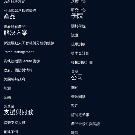
技術中心
OEM解決方案
研究中心
可攜式惡意軟體掃描
學院
產品
關於學院
查看所有產品
解決方案
認證
保護驅動人工智慧與分析的數據
現場訓練
Patch Management
獎學金計劃
為執法機關Secure 證據
授權訓練計畫
政府、國防與情報
資源
公司
美國聯邦政府
關於
能源
管理團隊
金融
客戶
製造業
支援與服務
訂閱電子報
聯繫支持人員
產品合規性與認證
創建案例
職涯