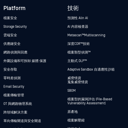
Platform
技術
檔案安全
預測性 Alin AI
Storage Security
AI 內容檢查器
雲端安全
Metascan™ Multiscanning
供應鏈安全
深度CDR™技術
網路偵測與回應
檔案類型偵測™
外圍設備和可拆卸 媒體 保護
主動式 DLP™
安全存取
Adaptive Sandbox 自適應性沙箱
零時差偵測
威脅情資
蒐集威脅情資
Email Security
SBOM
檔案傳輸管理
檔案型的漏洞評估 (File-Based
Vulnerability Assessment)
OT 與網路物理系統
原產地
跨領域解決方案
檔案解壓縮
單向傳輸閘道與安全閘道