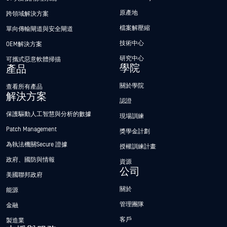
原產地
跨領域解決方案
檔案解壓縮
單向傳輸閘道與安全閘道
技術中心
OEM解決方案
研究中心
可攜式惡意軟體掃描
學院
產品
關於學院
查看所有產品
解決方案
認證
保護驅動人工智慧與分析的數據
現場訓練
Patch Management
獎學金計劃
為執法機關Secure 證據
授權訓練計畫
政府、國防與情報
資源
公司
美國聯邦政府
關於
能源
管理團隊
金融
客戶
製造業