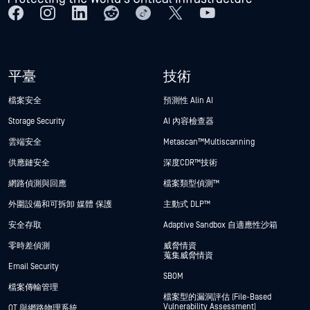
平臺
技術
檔案安全
預測性 Alin AI
Storage Security
AI 內容檢查器
雲端安全
Metascan™ Multiscanning
供應鏈安全
深度CDR™技術
網路偵測與回應
檔案類型偵測™
外圍設備和可拆卸 媒體 保護
主動式 DLP™
安全存取
Adaptive Sandbox 自適應性沙箱
零時差偵測
威脅情資
蒐集威脅情資
Email Security
SBOM
檔案傳輸管理
檔案型的漏洞評估 (File-Based
Vulnerability Assessment)
OT 與網路物理系統