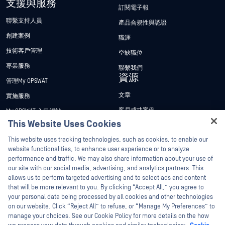
支援與服務
訂閱電子報
聯繫支持人員
產品合規性與認證
創建案例
職涯
技術客戶管理
空缺職位
專業服務
聯繫我們
資源
管理My OPSWAT
文章
實施服務
客戶成功案例
My OPSWAT 入口網站
This Website Uses Cookies
新聞稿
技術檔案
Hey there!
This website uses tracking technologies, such as cookies, to enable our
新聞報導
訓練
I'm Ozzy, your OPSWAT virtual assistant.
website functionalities, to enhance user experience or to analyze
活動
漏洞通報計畫
How can I help you secure what's critical
performance and traffic. We may also share information about your use of
合作夥伴
today?
our site with our social media, advertising, and analytics partners. This
網路研討會
allows us to perform targeted advertising and to select ads and content
認證
產品型錄
that will be more relevant to you. By clicking “Accept All,” you agree to
your personal data being processed by all cookies and other technologies
技術合作夥伴
白皮書
on our website. Click “Reject All” to refuse, or “Manage My Preferences” to
管道合作夥伴計劃
免費工具
manage your choices. See our Cookie Policy for more details on the how