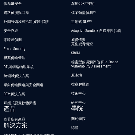
供應鏈安全
深度CDR™技術
網路偵測與回應
檔案類型偵測™
外圍設備和可拆卸 媒體 保護
主動式 DLP™
安全存取
Adaptive Sandbox 自適應性沙箱
零時差偵測
威脅情資
蒐集威脅情資
Email Security
SBOM
檔案傳輸管理
檔案型的漏洞評估 (File-Based
Vulnerability Assessment)
OT 與網路物理系統
原產地
跨領域解決方案
檔案解壓縮
單向傳輸閘道與安全閘道
技術中心
OEM解決方案
研究中心
可攜式惡意軟體掃描
學院
產品
關於學院
查看所有產品
解決方案
認證