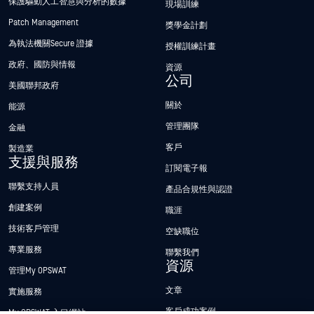
保護驅動人工智慧與分析的數據
現場訓練
Patch Management
獎學金計劃
為執法機關Secure 證據
授權訓練計畫
政府、國防與情報
資源
公司
美國聯邦政府
關於
能源
管理團隊
金融
客戶
製造業
支援與服務
訂閱電子報
聯繫支持人員
產品合規性與認證
創建案例
職涯
技術客戶管理
空缺職位
專業服務
聯繫我們
資源
管理My OPSWAT
文章
實施服務
客戶成功案例
My OPSWAT 入口網站