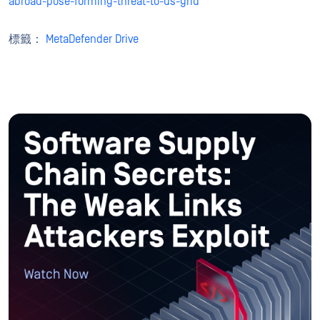
abroad-pose-forming-threat-to-us-grid
標籤：
MetaDefender Drive