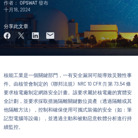
作者：
OPSWAT 發布
十月18, 2024
分享此文章
核能工業是一個關鍵部門，一有安全漏洞可能導致災難性事
件。由核管會制定的《聯邦法規》NRC 10 CFR (1) 第 73.54 條
要求核電廠制定網路安全計畫。該要求屬於核電廠的實體安
全計劃，並要求採取措施隔離關鍵數位資產（透過隔離或其
他隔離方法），控制和確保使用可攜式裝備的安全（如：筆
記型電腦等設備），並透過主動和被動惡意軟體分析進行持
續監控。