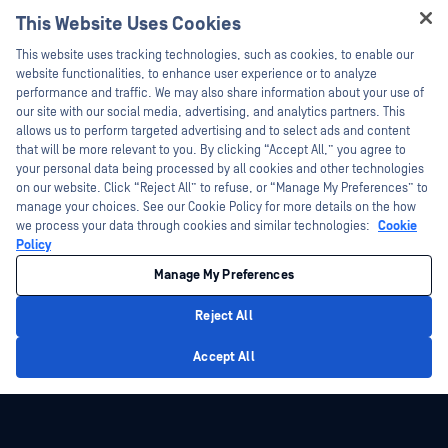
This Website Uses Cookies
新聞稿
技術檔案
Hey there!
This website uses tracking technologies, such as cookies, to enable our
新聞報導
訓練
I'm Ozzy, your OPSWAT virtual assistant.
website functionalities, to enhance user experience or to analyze
活動
漏洞通報計畫
How can I help you secure what's critical
performance and traffic. We may also share information about your use of
合作夥伴
today?
our site with our social media, advertising, and analytics partners. This
網路研討會
allows us to perform targeted advertising and to select ads and content
認證
產品型錄
that will be more relevant to you. By clicking “Accept All,” you agree to
your personal data being processed by all cookies and other technologies
技術合作夥伴
白皮書
on our website. Click “Reject All” to refuse, or “Manage My Preferences” to
管道合作夥伴計劃
免費工具
manage your choices. See our Cookie Policy for more details on the how
we process your data through cookies and similar technologies:
Cookie
Policy
©2026OPSWAT . 保留所有權利。OPSWAT、MetaDefender、Metascan、
MetaAccess、OPSWAT 、Trust no File. Trust No Device.、OPSWAT 、Protecting the
Manage My Preferences
World's Critical Infrastructure、Deep CDR™ Technology、InQuest、InQuest標誌、
DFI、RetroHunt、Deep File Inspection 及 Join the Hunt 均為OPSWAT 之商標。第三
方商標均為其各自所有者之財產。
Reject All
法律聲明
隱私權政策
管理 Cookie 偏好
您的加州隱私權選擇
Privacy Policy
Accept All