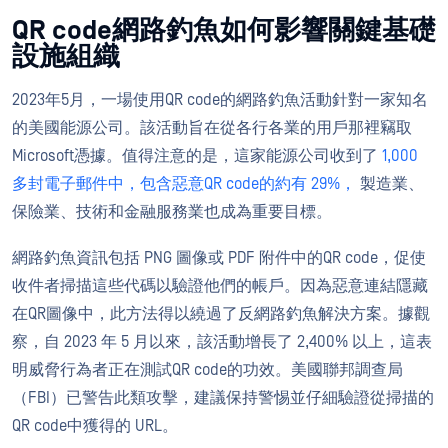
QR code網路釣魚如何影響關鍵基礎
設施組織
2023年5月，一場使用QR code的網路釣魚活動針對一家知名
的美國能源公司。該活動旨在從各行各業的用戶那裡竊取
Microsoft憑據。值得注意的是，這家能源公司收到了
1,000
多封電子郵件中，包含惡意QR code的約有 29%，
製造業、
保險業、技術和金融服務業也成為重要目標。
網路釣魚資訊包括 PNG 圖像或 PDF 附件中的QR code，促使
收件者掃描這些代碼以驗證他們的帳戶。因為惡意連結隱藏
在QR圖像中，此方法得以繞過了反網路釣魚解決方案。據觀
察，自 2023 年 5 月以來，該活動增長了 2,400% 以上，這表
明威脅行為者正在測試QR code的功效。美國聯邦調查局
（FBI）已警告此類攻擊，建議保持警惕並仔細驗證從掃描的
QR code中獲得的 URL。