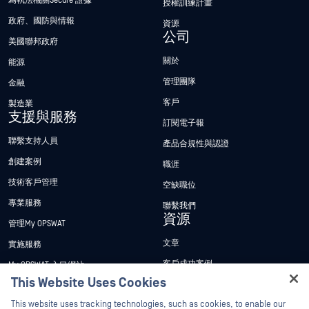
為執法機關Secure 證據
授權訓練計畫
政府、國防與情報
資源
公司
美國聯邦政府
關於
能源
管理團隊
金融
客戶
製造業
支援與服務
訂閱電子報
聯繫支持人員
產品合規性與認證
創建案例
職涯
技術客戶管理
空缺職位
專業服務
聯繫我們
資源
管理My OPSWAT
文章
實施服務
客戶成功案例
My OPSWAT 入口網站
This Website Uses Cookies
新聞稿
技術檔案
Hey there!
This website uses tracking technologies, such as cookies, to enable our
新聞報導
訓練