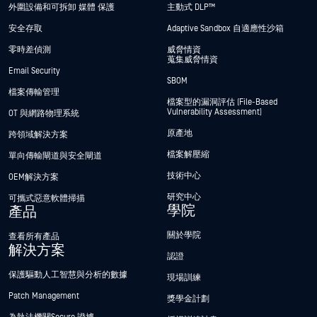
外圍設備和可拆卸 媒體 保護
主動式 DLP™
安全存取
Adaptive Sandbox 自適應性沙箱
零時差偵測
威脅情資
蒐集威脅情資
Email Security
SBOM
檔案傳輸管理
檔案型的漏洞評估 (File-Based
Vulnerability Assessment)
OT 與網路物理系統
原產地
跨領域解決方案
檔案解壓縮
單向傳輸閘道與安全閘道
技術中心
OEM解決方案
研究中心
可攜式惡意軟體掃描
學院
產品
關於學院
查看所有產品
解決方案
認證
保護驅動人工智慧與分析的數據
現場訓練
Patch Management
獎學金計劃