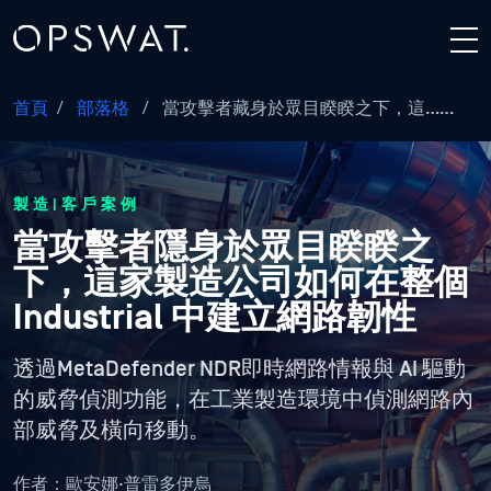
首頁
/
部落格
/
當攻擊者藏身於眾目睽睽之下，這……
製造|客戶案例
當攻擊者隱身於眾目睽睽之
下，這家製造公司如何在整個
Industrial 中建立網路韌性
透過MetaDefender NDR即時網路情報與 AI 驅動
的威脅偵測功能，在工業製造環境中偵測網路內
部威脅及橫向移動。
作者：
歐安娜·普雷多伊烏