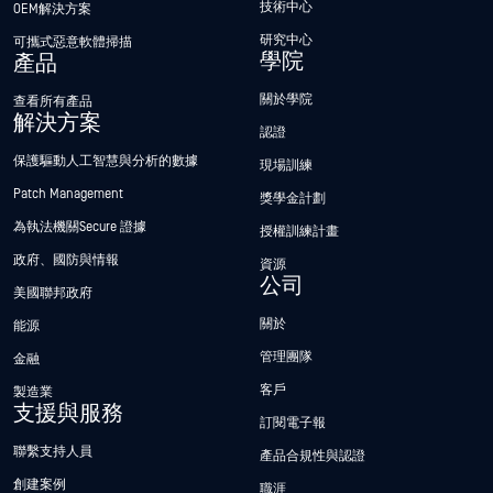
技術中心
OEM解決方案
研究中心
可攜式惡意軟體掃描
學院
產品
關於學院
查看所有產品
解決方案
認證
保護驅動人工智慧與分析的數據
現場訓練
Patch Management
獎學金計劃
為執法機關Secure 證據
授權訓練計畫
政府、國防與情報
資源
公司
美國聯邦政府
關於
能源
管理團隊
金融
客戶
製造業
支援與服務
訂閱電子報
聯繫支持人員
產品合規性與認證
創建案例
職涯