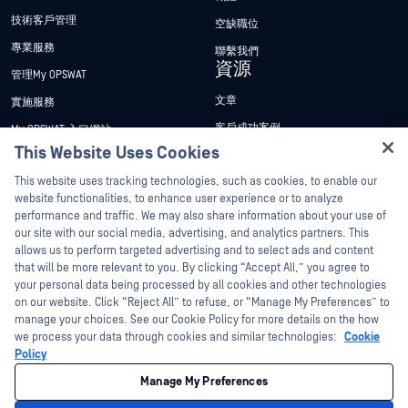
技術客戶管理
空缺職位
專業服務
聯繫我們
資源
管理My OPSWAT
文章
實施服務
客戶成功案例
My OPSWAT 入口網站
This Website Uses Cookies
新聞稿
技術檔案
Hey there!
This website uses tracking technologies, such as cookies, to enable our
新聞報導
訓練
I'm Ozzy, your OPSWAT virtual assistant.
website functionalities, to enhance user experience or to analyze
活動
漏洞通報計畫
How can I help you secure what's critical
performance and traffic. We may also share information about your use of
合作夥伴
today?
our site with our social media, advertising, and analytics partners. This
網路研討會
allows us to perform targeted advertising and to select ads and content
認證
產品型錄
that will be more relevant to you. By clicking “Accept All,” you agree to
your personal data being processed by all cookies and other technologies
技術合作夥伴
白皮書
on our website. Click “Reject All” to refuse, or “Manage My Preferences” to
管道合作夥伴計劃
免費工具
manage your choices. See our Cookie Policy for more details on the how
we process your data through cookies and similar technologies:
Cookie
Policy
©2026OPSWAT . 保留所有權利。OPSWAT、MetaDefender、Metascan、
MetaAccess、OPSWAT 、Trust no File. Trust No Device.、OPSWAT 、Protecting the
Manage My Preferences
World's Critical Infrastructure、Deep CDR™ Technology、InQuest、InQuest標誌、
DFI、RetroHunt、Deep File Inspection 及 Join the Hunt 均為OPSWAT 之商標。第三