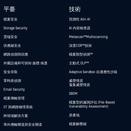
平臺
技術
檔案安全
預測性 Alin AI
Storage Security
AI 內容檢查器
雲端安全
Metascan™ Multiscanning
供應鏈安全
深度CDR™技術
網路偵測與回應
檔案類型偵測™
外圍設備和可拆卸 媒體 保護
主動式 DLP™
安全存取
Adaptive Sandbox 自適應性沙箱
零時差偵測
威脅情資
蒐集威脅情資
Email Security
SBOM
檔案傳輸管理
檔案型的漏洞評估 (File-Based
Vulnerability Assessment)
OT 與網路物理系統
原產地
跨領域解決方案
檔案解壓縮
單向傳輸閘道與安全閘道