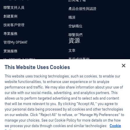
訂閱電子報
聯繫支持人員
產品合規性與認證
創建案例
職涯
技術客戶管理
空缺職位
專業服務
聯繫我們
資源
管理My OPSWAT
文章
實施服務
客戶成功案例
My OPSWAT 入口網站
This Website Uses Cookies
新聞稿
技術檔案
Hey there!
This website uses tracking technologies, such as cookies, to enable our
新聞報導
訓練
I'm Ozzy, your OPSWAT virtual assistant.
website functionalities, to enhance user experience or to analyze
活動
漏洞通報計畫
How can I help you secure what's critical
performance and traffic. We may also share information about your use of
合作夥伴
today?
our site with our social media, advertising, and analytics partners. This
網路研討會
allows us to perform targeted advertising and to select ads and content
認證
產品型錄
that will be more relevant to you. By clicking “Accept All,” you agree to
your personal data being processed by all cookies and other technologies
技術合作夥伴
白皮書
on our website. Click “Reject All” to refuse, or “Manage My Preferences” to
管道合作夥伴計劃
manage your choices. See our Cookie Policy for more details on the how
免費工具
we process your data through cookies and similar technologies:
Cookie