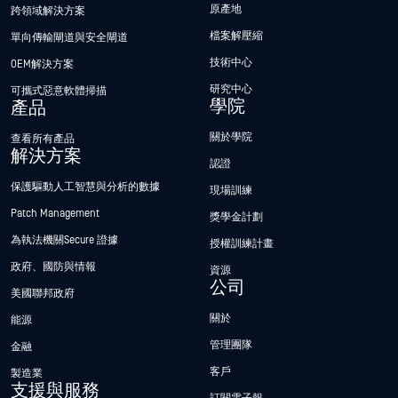
原產地
跨領域解決方案
檔案解壓縮
單向傳輸閘道與安全閘道
技術中心
OEM解決方案
研究中心
可攜式惡意軟體掃描
學院
產品
關於學院
查看所有產品
解決方案
認證
保護驅動人工智慧與分析的數據
現場訓練
Patch Management
獎學金計劃
為執法機關Secure 證據
授權訓練計畫
政府、國防與情報
資源
公司
美國聯邦政府
關於
能源
管理團隊
金融
客戶
製造業
支援與服務