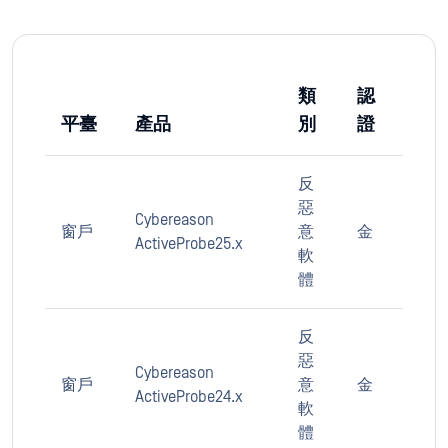
類
認
平臺
產品
別
證
反
惡
Cybereason
窗戶
意
金
ActiveProbe25.x
軟
體
反
惡
Cybereason
窗戶
意
金
ActiveProbe24.x
軟
體