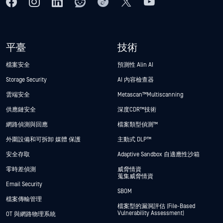
平臺
技術
檔案安全
預測性 Alin AI
Storage Security
AI 內容檢查器
雲端安全
Metascan™ Multiscanning
供應鏈安全
深度CDR™技術
網路偵測與回應
檔案類型偵測™
外圍設備和可拆卸 媒體 保護
主動式 DLP™
安全存取
Adaptive Sandbox 自適應性沙箱
零時差偵測
威脅情資
蒐集威脅情資
Email Security
SBOM
檔案傳輸管理
檔案型的漏洞評估 (File-Based
Vulnerability Assessment)
OT 與網路物理系統