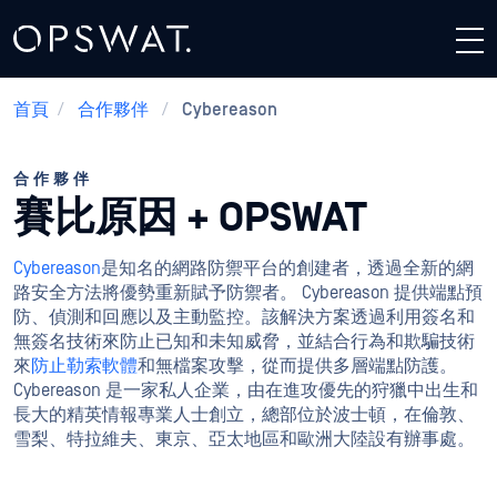
首頁
/
合作夥伴
/
Cybereason
合作夥伴
賽比原因 + OPSWAT
Cybereason
是知名的網路防禦平台的創建者，透過全新的網
路安全方法將優勢重新賦予防禦者。 Cybereason 提供端點預
防、偵測和回應以及主動監控。該解決方案透過利用簽名和
無簽名技術來防止已知和未知威脅，並結合行為和欺騙技術
來
防止勒索軟體
和無檔案攻擊，從而提供多層端點防護。
Cybereason 是一家私人企業，由在進攻優先的狩獵中出生和
長大的精英情報專業人士創立，總部位於波士頓，在倫敦、
雪梨、特拉維夫、東京、亞太地區和歐洲大陸設有辦事處。