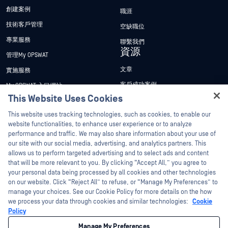
創建案例
職涯
技術客戶管理
空缺職位
專業服務
聯繫我們
資源
管理My OPSWAT
文章
實施服務
客戶成功案例
My OPSWAT 入口網站
This Website Uses Cookies
新聞稿
技術檔案
Hey there!
This website uses tracking technologies, such as cookies, to enable our
新聞報導
訓練
I'm Ozzy, your OPSWAT virtual assistant.
website functionalities, to enhance user experience or to analyze
活動
漏洞通報計畫
How can I help you secure what's critical
performance and traffic. We may also share information about your use of
合作夥伴
today?
our site with our social media, advertising, and analytics partners. This
網路研討會
allows us to perform targeted advertising and to select ads and content
認證
產品型錄
that will be more relevant to you. By clicking “Accept All,” you agree to
your personal data being processed by all cookies and other technologies
技術合作夥伴
白皮書
on our website. Click “Reject All” to refuse, or “Manage My Preferences” to
管道合作夥伴計劃
manage your choices. See our Cookie Policy for more details on the how
免費工具
we process your data through cookies and similar technologies:
Cookie
Policy
©2026OPSWAT . 保留所有權利。OPSWAT、MetaDefender、Metascan、
MetaAccess、OPSWAT 、Trust no File. Trust No Device.、OPSWAT 、Protecting the
Manage My Preferences