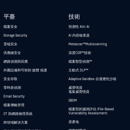
平臺
技術
檔案安全
預測性 Alin AI
Storage Security
AI 內容檢查器
雲端安全
Metascan™ Multiscanning
供應鏈安全
深度CDR™技術
網路偵測與回應
檔案類型偵測™
外圍設備和可拆卸 媒體 保護
主動式 DLP™
安全存取
Adaptive Sandbox 自適應性沙箱
零時差偵測
威脅情資
蒐集威脅情資
Email Security
SBOM
檔案傳輸管理
檔案型的漏洞評估 (File-Based
Vulnerability Assessment)
OT 與網路物理系統
原產地
跨領域解決方案