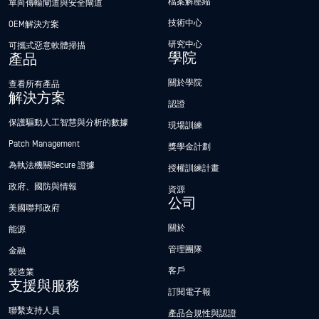
檔案解壓縮
單向傳輸閘道與安全閘道
技術中心
OEM解決方案
研究中心
可攜式惡意軟體掃描
學院
產品
關於學院
查看所有產品
解決方案
認證
保護驅動人工智慧與分析的數據
現場訓練
Patch Management
獎學金計劃
為執法機關Secure 證據
授權訓練計畫
政府、國防與情報
資源
公司
美國聯邦政府
關於
能源
管理團隊
金融
客戶
製造業
支援與服務
訂閱電子報
聯繫支持人員
產品合規性與認證