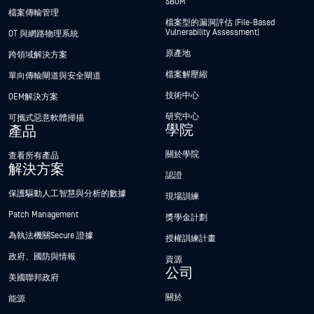
SBOM
檔案傳輸管理
檔案型的漏洞評估 (File-Based
Vulnerability Assessment)
OT 與網路物理系統
原產地
跨領域解決方案
檔案解壓縮
單向傳輸閘道與安全閘道
技術中心
OEM解決方案
研究中心
可攜式惡意軟體掃描
學院
產品
關於學院
查看所有產品
解決方案
認證
保護驅動人工智慧與分析的數據
現場訓練
Patch Management
獎學金計劃
為執法機關Secure 證據
授權訓練計畫
政府、國防與情報
資源
公司
美國聯邦政府
關於
能源