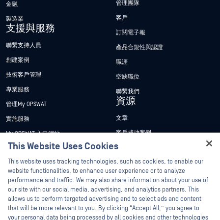
管理團隊
金融
客戶
製造業
支援與服務
訂閱電子報
聯繫支持人員
產品合規性與認證
創建案例
職涯
技術客戶管理
空缺職位
專業服務
聯繫我們
資源
管理My OPSWAT
文章
實施服務
客戶成功案例
My OPSWAT 入口網站
This Website Uses Cookies
新聞稿
技術檔案
Hey there!
This website uses tracking technologies, such as cookies, to enable our
新聞報導
訓練
I'm Ozzy, your OPSWAT virtual assistant.
website functionalities, to enhance user experience or to analyze
活動
漏洞通報計畫
How can I help you secure what's critical
performance and traffic. We may also share information about your use of
合作夥伴
today?
our site with our social media, advertising, and analytics partners. This
網路研討會
allows us to perform targeted advertising and to select ads and content
認證
產品型錄
that will be more relevant to you. By clicking “Accept All,” you agree to
your personal data being processed by all cookies and other technologies
技術合作夥伴