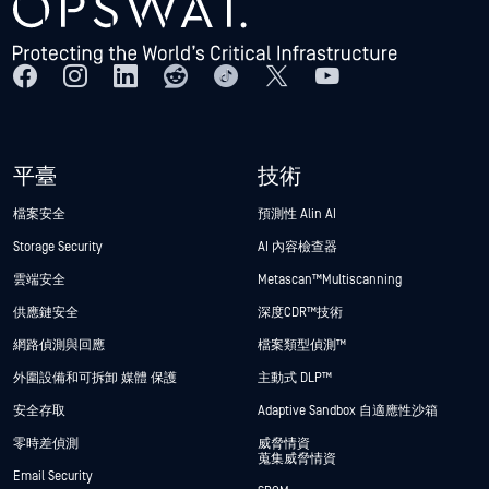
平臺
技術
檔案安全
預測性 Alin AI
Storage Security
AI 內容檢查器
雲端安全
Metascan™ Multiscanning
供應鏈安全
深度CDR™技術
網路偵測與回應
檔案類型偵測™
外圍設備和可拆卸 媒體 保護
主動式 DLP™
安全存取
Adaptive Sandbox 自適應性沙箱
零時差偵測
威脅情資
蒐集威脅情資
Email Security