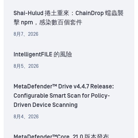
Shai-Hulud 捲土重來：ChainDrop 蠕蟲襲
擊 npm，感染數百個套件
8月7、2026
IntelligentFILE 的風險
8月5、2026
MetaDefender™ Drive v4.4.7 Release:
Configurable Smart Scan for Policy-
Driven Device Scanning
8月4、2026
MetaDefender™Core .21.0 版本發布