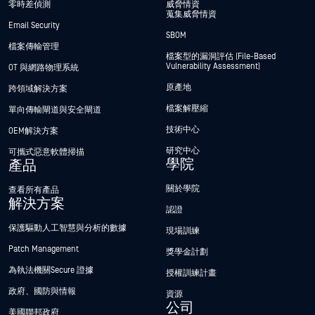
零時差偵測
威脅情資
蒐集威脅情資
Email Security
SBOM
檔案傳輸管理
檔案型的漏洞評估 (File-Based
Vulnerability Assessment)
OT 與網路物理系統
原產地
跨領域解決方案
檔案解壓縮
單向傳輸閘道與安全閘道
技術中心
OEM解決方案
研究中心
可攜式惡意軟體掃描
學院
產品
關於學院
查看所有產品
解決方案
認證
保護驅動人工智慧與分析的數據
現場訓練
Patch Management
獎學金計劃
為執法機關Secure 證據
授權訓練計畫
政府、國防與情報
資源
公司
美國聯邦政府