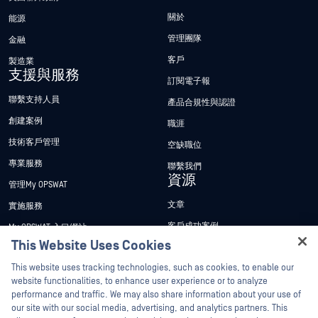
關於
能源
管理團隊
金融
客戶
製造業
支援與服務
訂閱電子報
聯繫支持人員
產品合規性與認證
創建案例
職涯
技術客戶管理
空缺職位
專業服務
聯繫我們
資源
管理My OPSWAT
文章
實施服務
客戶成功案例
My OPSWAT 入口網站
This Website Uses Cookies
新聞稿
技術檔案
Hey there!
This website uses tracking technologies, such as cookies, to enable our
新聞報導
訓練
I'm Ozzy, your OPSWAT virtual assistant.
website functionalities, to enhance user experience or to analyze
活動
漏洞通報計畫
How can I help you secure what's critical
performance and traffic. We may also share information about your use of
合作夥伴
today?
our site with our social media, advertising, and analytics partners. This
網路研討會