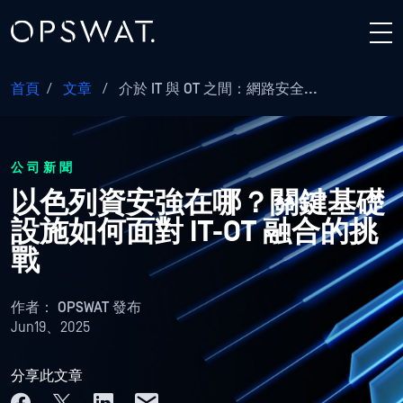
首頁
/
文章
/
介於 IT 與 OT 之間：網路安全...
公司新聞
以色列資安強在哪？關鍵基礎
設施如何面對 IT-OT 融合的挑
戰
作者：
OPSWAT 發布
Jun19、2025
分享此文章