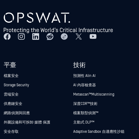
平臺
技術
檔案安全
預測性 Alin AI
Storage Security
AI 內容檢查器
雲端安全
Metascan™ Multiscanning
供應鏈安全
深度CDR™技術
網路偵測與回應
檔案類型偵測™
外圍設備和可拆卸 媒體 保護
主動式 DLP™
安全存取
Adaptive Sandbox 自適應性沙箱