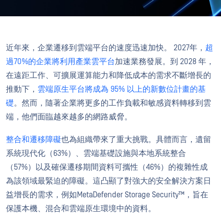
近年來，企業遷移到雲端平台的速度迅速加快。 2027年，
超
過70%的企業將利用產業雲平台
加速業務發展。到 2028 年，
在遠距工作、可擴展運算能力和降低成本的需求不斷增長的
推動下，
雲端原生平台將成為 95% 以上的新數位計畫的基
礎
。然而，隨著企業將更多的工作負載和敏感資料轉移到雲
端，他們面臨越來越多的網路威脅。
整合和遷移障礙
也為組織帶來了重大挑戰。具體而言，遺留
系統現代化（63%）、雲端基礎設施與本地系統整合
（57%）以及確保遷移期間資料可攜性（46%）的複雜性成
為該領域最緊迫的障礙。這凸顯了對強大的安全解決方案日
益增長的需求，例如MetaDefender Storage Security™，旨在
保護本機、混合和雲端原生環境中的資料。