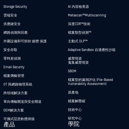
Storage Security
AI 內容檢查器
雲端安全
Metascan™ Multiscanning
供應鏈安全
深度CDR™技術
網路偵測與回應
檔案類型偵測™
外圍設備和可拆卸 媒體 保護
主動式 DLP™
安全存取
Adaptive Sandbox 自適應性沙箱
零時差偵測
威脅情資
蒐集威脅情資
Email Security
SBOM
檔案傳輸管理
檔案型的漏洞評估 (File-Based
Vulnerability Assessment)
OT 與網路物理系統
原產地
跨領域解決方案
檔案解壓縮
單向傳輸閘道與安全閘道
技術中心
OEM解決方案
研究中心
可攜式惡意軟體掃描
學院
產品