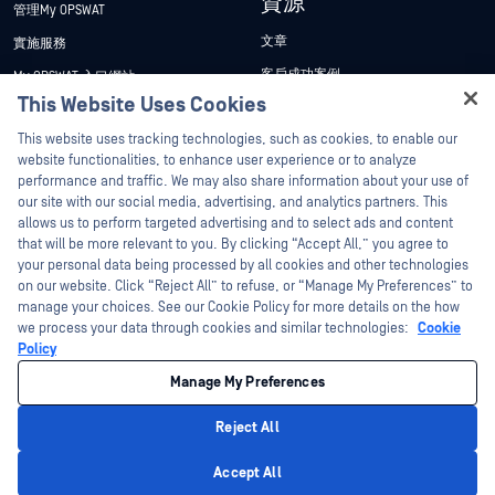
資源
管理My OPSWAT
文章
實施服務
客戶成功案例
My OPSWAT 入口網站
This Website Uses Cookies
新聞稿
技術檔案
Hey there!
This website uses tracking technologies, such as cookies, to enable our
新聞報導
訓練
I'm Ozzy, your OPSWAT virtual assistant.
website functionalities, to enhance user experience or to analyze
活動
漏洞通報計畫
How can I help you secure what's critical
performance and traffic. We may also share information about your use of
合作夥伴
today?
our site with our social media, advertising, and analytics partners. This
網路研討會
allows us to perform targeted advertising and to select ads and content
認證
產品型錄
that will be more relevant to you. By clicking “Accept All,” you agree to
your personal data being processed by all cookies and other technologies
技術合作夥伴
白皮書
on our website. Click “Reject All” to refuse, or “Manage My Preferences” to
管道合作夥伴計劃
免費工具
manage your choices. See our Cookie Policy for more details on the how
we process your data through cookies and similar technologies:
Cookie
Policy
©2026OPSWAT . 保留所有權利。OPSWAT、MetaDefender、Metascan、
MetaAccess、OPSWAT 、Trust no File. Trust No Device.、OPSWAT 、Protecting the
Manage My Preferences
World's Critical Infrastructure、Deep CDR™ Technology、InQuest、InQuest標誌、
DFI、RetroHunt、Deep File Inspection 及 Join the Hunt 均為OPSWAT 之商標。第三
方商標均為其各自所有者之財產。
Reject All
法律聲明
隱私權政策
管理 Cookie 偏好
您的加州隱私權選擇
Privacy Policy
Accept All