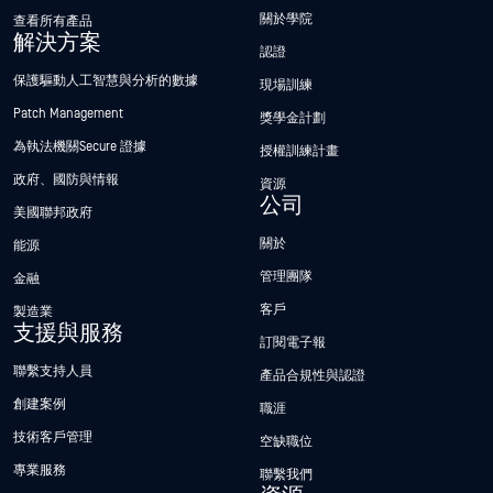
關於學院
查看所有產品
解決方案
認證
保護驅動人工智慧與分析的數據
現場訓練
Patch Management
獎學金計劃
為執法機關Secure 證據
授權訓練計畫
政府、國防與情報
資源
公司
美國聯邦政府
關於
能源
管理團隊
金融
客戶
製造業
支援與服務
訂閱電子報
聯繫支持人員
產品合規性與認證
創建案例
職涯
技術客戶管理
空缺職位
專業服務
聯繫我們