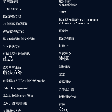
零時差偵測
威脅情資
蒐集威脅情資
Email Security
SBOM
檔案傳輸管理
檔案型的漏洞評估 (File-Based
Vulnerability Assessment)
OT 與網路物理系統
原產地
跨領域解決方案
檔案解壓縮
單向傳輸閘道與安全閘道
技術中心
OEM解決方案
研究中心
可攜式惡意軟體掃描
學院
產品
關於學院
查看所有產品
解決方案
認證
保護驅動人工智慧與分析的數據
現場訓練
Patch Management
獎學金計劃
為執法機關Secure 證據
授權訓練計畫
政府、國防與情報
資源
公司
美國聯邦政府