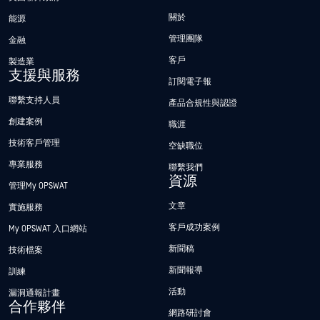
關於
能源
管理團隊
金融
客戶
製造業
支援與服務
訂閱電子報
聯繫支持人員
產品合規性與認證
創建案例
職涯
技術客戶管理
空缺職位
專業服務
聯繫我們
資源
管理My OPSWAT
文章
實施服務
客戶成功案例
My OPSWAT 入口網站
新聞稿
技術檔案
Hey there!
新聞報導
訓練
I'm Ozzy, your OPSWAT virtual assistant.
活動
漏洞通報計畫
How can I help you secure what's critical
合作夥伴
today?
網路研討會