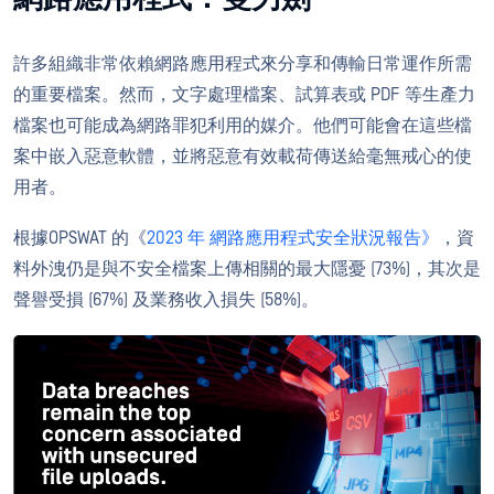
許多組織非常依賴網路應用程式來分享和傳輸日常運作所需
的重要檔案。然而，文字處理檔案、試算表或 PDF 等生產力
檔案也可能成為網路罪犯利用的媒介。他們可能會在這些檔
案中嵌入惡意軟體，並將惡意有效載荷傳送給毫無戒心的使
用者。
根據OPSWAT 的《
2023 年 網路應用程式安全狀況報告》
，資
料外洩仍是與不安全檔案上傳相關的最大隱憂 (73%)，其次是
聲譽受損 (67%) 及業務收入損失 (58%)。