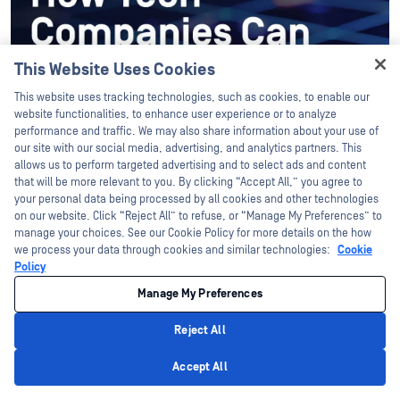
This Website Uses Cookies
Hey there!
This website uses tracking technologies, such as cookies, to enable our
I'm Ozzy, your OPSWAT virtual assistant.
website functionalities, to enhance user experience or to analyze
How can I help you secure what's critical
performance and traffic. We may also share information about your use of
today?
our site with our social media, advertising, and analytics partners. This
allows us to perform targeted advertising and to select ads and content
that will be more relevant to you. By clicking “Accept All,” you agree to
your personal data being processed by all cookies and other technologies
on our website. Click “Reject All” to refuse, or “Manage My Preferences” to
manage your choices. See our Cookie Policy for more details on the how
we process your data through cookies and similar technologies:
Cookie
Policy
Manage My Preferences
Reject All
最新文章
Privacy Policy
Accept All