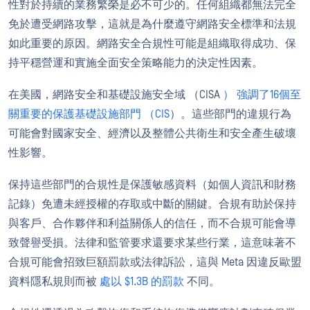
性對於持續的業務繁榮是必不可少的。任何組織都無法完全
免於遭受網路攻擊，這就是為什麼遵守網路安全標準和法規
如此重要的原因。網路安全合規性可能是組織取得成功、保
持平穩營運和實施全面安全策略能力的決定性因素。
在美國，網路安全和基礎設施安全域 （CISA
） 強調了16個至
關重要的保護基礎設施部門 （CIS
）。這些部門的違規行為
可能會對國家安全、經濟以及整體公共衛生和安全產生破壞
性影響。
保持這些部門的合規性是保護敏感資料（如個人資訊和財務
記錄）免遭未經授權的存取或中斷的關鍵。合規有助於保持
與客戶、合作夥伴和利益關係人的信任，而不合規可能會導
致聲譽受損。法律和監管要求還要求某些行業，這意味著不
合規可能會招致巨額罰款或法律訴訟，這與 Meta 因違反歐盟
資料隱私規則而被
處以 $1.3B 的罰款
不同。