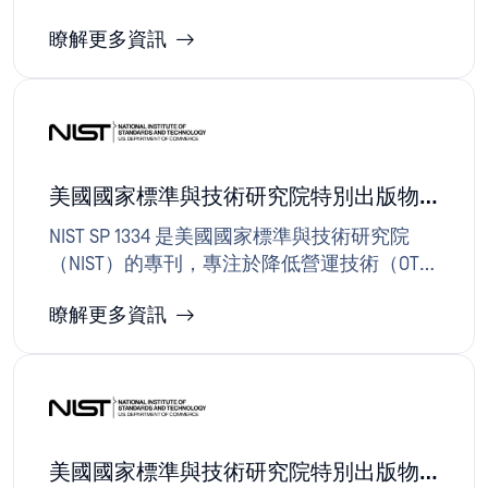
司及其業務合作夥伴保護受保護健康資訊
瞭解更多資訊
（PHI）的隱私與安全。OPSWAT （醫療報告、
保險表格、理賠資料及診斷影像），涵蓋常
見檔案格式（如DOCX、PDF、XLSX、TXT）及
醫療專用格式（如DICOM），以偵測潛在威脅
與敏感資料。
美國國家標準與技術研究院特別出版物
1334
NIST SP 1334 是美國國家標準與技術研究院
（NIST）的專刊，專注於降低營運技術（OT）
環境中可攜式儲存媒體（USB ）所帶來的資安
瞭解更多資訊
風險。該文件概述了程序性、實體性、技術
性及運輸/清除控制措施，以防止惡意軟體與
未經授權的資料流入關鍵系統。OPSWAT 的可
移除媒體工作流程——包含多重掃描、內容檢
測與回應（CDR）防護、裝置管控及稽核軌
跡，以符合 NIST SP 1334 指引的要求。
美國國家標準與技術研究院特別出版物