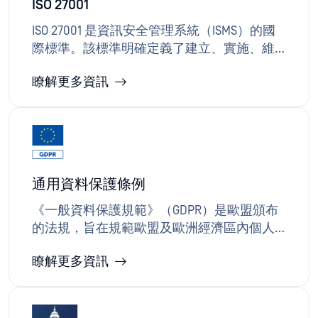
ISO 27001
ISO 27001 是資訊安全管理系統（ISMS）的國
際標準。該標準明確定義了建立、實施、維
護及持續改進資訊安全管理系統的要求，旨
瞭解更多資訊
在識別、管理並降低安全風險。OPSWAT 實施
並運作安全控制措施、證據蒐集及監控機
制，以支援符合 ISO 27001 標準的風險管理計
畫與稽核作業。
通用資料保護條例
《一般資料保護規範》（GDPR）是歐盟頒布
的法規，旨在規範歐盟及歐洲經濟區內個人
資料與隱私權的保護，適用於任何以這些地
瞭解更多資訊
區為目標或在此收集個人資料的組織。
OPSWAT 個人資料的機密性、完整性與可用
性，降低資料外洩風險及違規罰款的可能
性。