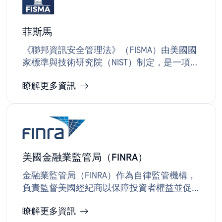
菲斯馬
《聯邦資訊安全管理法》（FISMA）由美國國
家標準與技術研究院（NIST）制定，是一項美
國聯邦法律，為所有聯邦、州及地方機構制
瞭解更多資訊
定了強制性指導方針，要求其在全機構範圍
內建立、實施及維護資訊安全系統。 所有與
這些機構合作的服務供應商及承包商亦須遵
守此法規。該法案針對政府資料的機密性、
完整性與可用性訂立安全要求，包含使用者
驗證、事件應變計畫及系統稽核等規範。
美國金融業監管局（FINRA）
OPSWAT 強化防護能力，透過記錄與監測機制
偵測風險及漏洞並即時應對，保障敏感政府
金融業監管局（FINRA）作為自律監管機構，
資訊免於未經授權的存取或外洩。藉由全面
負責監督美國經紀商以保障投資者權益並促
監控與警示功能即時偵測及管理安全事件，
進公平市場行為。該機構的監管規則著重於
組織得以符合FISMA對全機構性資訊安全計畫
瞭解更多資訊
監督、記錄保存及報告。OPSWAT協助經紀商