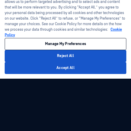
CIP-003-7 與 CIP-010-4 是由北美電力可靠性公
allows us to perform targeted advertising and to select ads and content
司（NERC）制定的電力產業關鍵基礎設施保
that will be more relevant to you. By clicking “Accept All,” you agree to
your personal data being processed by all cookies and other technologies
護標準，分別聚焦於網路安全與實體安全領
on our website. Click “Reject All” to refuse, or “Manage My Preferences” to
瞭解更多資訊
域。OPSWAT 、降低網路攻擊風險，協助組織
manage your choices. See our Cookie Policy for more details on the how
符合這些標準，進而確保關鍵環境的可靠性
we process your data through cookies and similar technologies:
Cookie
Policy
與韌性。
Manage My Preferences
Reject All
美國行政命令 14028
Privacy Policy
Accept All
美國行政命令第14028號旨在透過建立軟體供
應鏈安全與完整性相關標準，強化國家網路
安全態勢。OPSWAT 敏感政府資訊遭未授權存
瞭解更多資訊
取的風險，滿足評估軟體安全的關鍵準則，
提升軟體透明度，防止惡意行為者竄改，並
生成軟體物料清單報告，與該命令著重提升
網路安全韌性及保護關鍵基礎設施的核心目
標相契合。