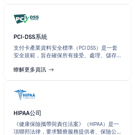
的要求。
強化資料保護、維護安全稽核軌跡，並在
「認識你的客戶」（KYC）工作流程中全面提
升資安防護。 這些功能可協助符合FINRA與美
國證券交易委員會（SEC）的雙重規範要求，
包含SEC關於消費者金融資訊隱私保護與安全
PCI-DSS系統
防護的監管規定。
支付卡產業資料安全標準（PCI DSS）是一套
安全規範，旨在確保所有接受、處理、儲存
或傳輸信用卡資訊的企業維持安全環境。 PCI
瞭解更多資訊
DSS旨在保護持卡人資料免於竊取與詐欺。
OPSWAT 、安全碼及其他持卡人資料方面扮演
關鍵角色，能有效降低資料外洩與未經授權
存取的風險，這兩項措施對於維持PCI-DSS合
規性至關重要。
HIPAA公司
《健康保險攜帶與責任法案》（HIPAA）是一
項聯邦法律，要求醫療服務提供者、保險公