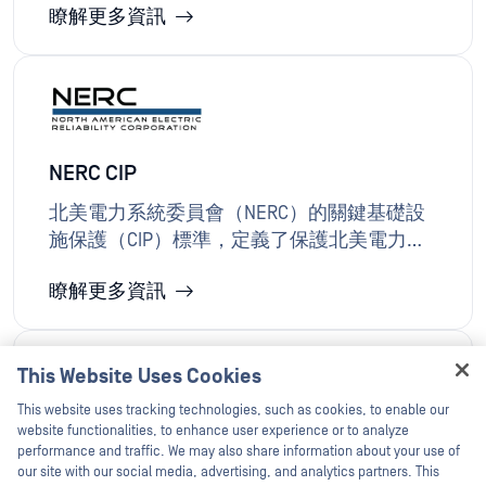
瞭解更多資訊
且可執行的指引、方法論與最佳實踐，用以
識別、緩解及預防常見檔案安全風險，包含
廣為採用的《OWASP應用程式十大風險清單》
及《OWASP速查表系列》。OPSWAT 、淨化及
強化檔案防護機制，協助企業遵循OWASP原則
抵禦漏洞與惡意軟體，以多層次防禦體系確
NERC CIP
保軟體開發生命週期各階段獲得更強大的保
護。
北美電力系統委員會（NERC）的關鍵基礎設
施保護（CIP）標準，定義了保護北美電力系
統免受網路威脅並確保電網可靠性的強制性
瞭解更多資訊
資安要求。OPSWAT （OT/ICS）網路實施安全
管控措施，執行單向或嚴格管控的資料流，
管理可移除媒體，並記錄管控措施以支援
NERC CIP 合規性與稽核準備。
This Website Uses Cookies
Hey there!
This website uses tracking technologies, such as cookies, to enable our
I'm Ozzy, your OPSWAT virtual assistant.
website functionalities, to enhance user experience or to analyze
CIP-003-7 與 CIP-010-4
How can I help you secure what's critical
performance and traffic. We may also share information about your use of
today?
our site with our social media, advertising, and analytics partners. This