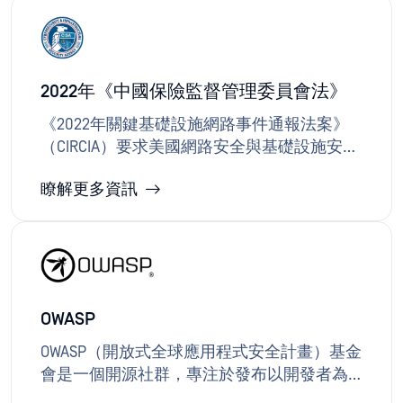
減輕事件對服務使用者及其他服務造成的影
響。 OPSWAT Proactive DLP Proactive DLP 未
經授權的使用，協助維護資料的機密性、完
整性與可用性。藉由多重防毒引擎的惡意軟
2022年《中國保險監督管理委員會法》
體掃描、沙箱技術、內容解除武裝與重建
（CDR）及漏洞評估等安全措施，可防止惡意
《2022年關鍵基礎設施網路事件通報法案》
軟體危及關鍵基礎設施。
（CIRCIA）要求美國網路安全與基礎設施安全
局（CISA）制定並實施法規，要求受規範實體
瞭解更多資訊
向CISA通報涵蓋的網路事件及勒索軟體付款行
為。 該法案要求醫療保健、通訊等特定關鍵
基礎設施領域的組織，須於72小時內通報網
路事件。OPSWAT 、深度行為偵測與沙箱技
術，在偵測與防範惡意軟體的同時，亦提供
全面的惡意軟體分析報告，協助組織滿足通
OWASP
報要求。
OWASP（開放式全球應用程式安全計畫）基金
會是一個開源社群，專注於發布以開發者為
核心的安全軟體開發指南。該組織提供清晰