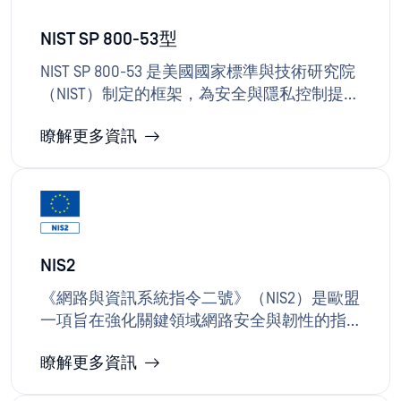
制，同時滿足 FISMA 驅動的規範要求與國防
部評估計畫。
NIST SP 800-53型
NIST SP 800-53 是美國國家標準與技術研究院
（NIST）制定的框架，為安全與隱私控制提供
指引，並強制適用於聯邦資訊系統。該框架
瞭解更多資訊
被廣泛視為最全面、規範性最強且最詳盡的
安全框架之一，適用於多種運算平台，包括
通用運算系統、雲端系統、mobile 工業控制
系統、網路物理系統及物聯網裝置。OPSWAT
（如 Protactive DLP）在保護敏感資訊、維護
信任、確保資訊系統整體安全與韌性方面發
NIS2
揮關鍵作用，這些正是 NIST SP 800-53 及類似
安全框架的核心目標。
《網路與資訊系統指令二號》（NIS2）是歐盟
一項旨在強化關鍵領域網路安全與韌性的指
令。成員國必須確保重要與關鍵實體採取適
瞭解更多資訊
當且相稱的技術、運作及組織措施，以管理
網路與資訊系統安全面臨的風險，並預防或