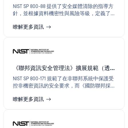
800-88 修訂版 2
NIST SP 800-88 提供了安全媒體清除的指導方
針，並根據資料機密性與風險等級，定義了
「清除」、「徹底清除」及「銷毀」等方
瞭解更多資訊
法，以確保資料無法復原。OPSWAT 、分類及
管控可移除媒體與儲存系統上的資料，並記
錄清除工作流程與稽核證據，支援符合 NIST
800-88 標準的計畫。
《聯邦資訊安全管理法》擴展規範（透
過《國防聯邦採購規則》實施之《國家
NIST SP 800-171 規範了在非聯邦系統中保護受
標準與技術研究院標準實踐 800-171》）
控非機密資訊的安全要求，而《國防聯邦採
購法規補充條款》（DFARS） 則將這些要求
瞭解更多資訊
延伸至國防部承包商，通常還包含符合《聯
邦資訊安全管理法》(FISMA) 的評估義務。
OPSWAT 、可移除媒體安全防護、監控及事件
應變等技術措施，支援 800-171/DFARS 管控機