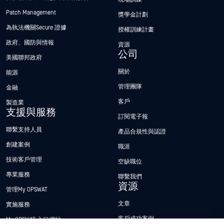
Patch Management
獎學金計劃
為執法機關Secure 證據
授權訓練計畫
政府、國防與情報
資源
公司
美國聯邦政府
關於
能源
管理團隊
金融
客戶
製造業
支援與服務
訂閱電子報
聯繫支持人員
產品合規性與認證
創建案例
職涯
技術客戶管理
空缺職位
專業服務
聯繫我們
資源
管理My OPSWAT
文章
實施服務
客戶成功案例
My OPSWAT 入口網站