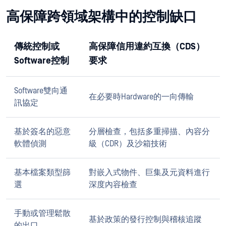
高保障跨領域架構中的控制缺口
傳統控制或
高保障信用違約互換（CDS）
Software控制
要求
Software雙向通
在必要時Hardware的一向傳輸
訊協定
基於簽名的惡意
分層檢查，包括多重掃描、內容分
軟體偵測
級（CDR）及沙箱技術
基本檔案類型篩
對嵌入式物件、巨集及元資料進行
選
深度內容檢查
手動或管理鬆散
基於政策的發行控制與稽核追蹤
的出口