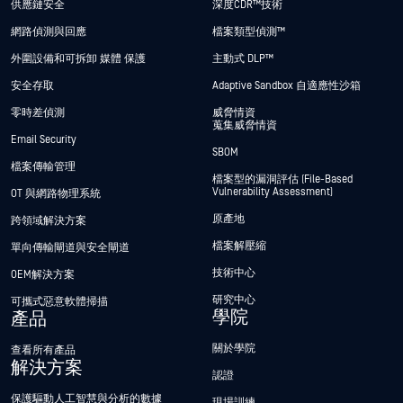
供應鏈安全
深度CDR™技術
網路偵測與回應
檔案類型偵測™
外圍設備和可拆卸 媒體 保護
主動式 DLP™
安全存取
Adaptive Sandbox 自適應性沙箱
零時差偵測
威脅情資
蒐集威脅情資
Email Security
SBOM
檔案傳輸管理
檔案型的漏洞評估 (File-Based
Vulnerability Assessment)
OT 與網路物理系統
原產地
跨領域解決方案
檔案解壓縮
單向傳輸閘道與安全閘道
技術中心
OEM解決方案
研究中心
可攜式惡意軟體掃描
學院
產品
關於學院
查看所有產品
解決方案
認證
保護驅動人工智慧與分析的數據
現場訓練