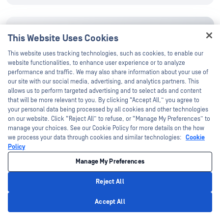
在社群媒體上追蹤我們
This Website Uses Cookies
Hey there!
This website uses tracking technologies, such as cookies, to enable our
在您的 LinkedIn、Facebook、Twitter 和 YouTube 上
I'm Ozzy, your OPSWAT virtual assistant.
website functionalities, to enhance user experience or to analyze
追蹤 OPSWAT以瞭解更多資訊！
How can I help you secure what's critical
performance and traffic. We may also share information about your use of
today?
our site with our social media, advertising, and analytics partners. This
allows us to perform targeted advertising and to select ads and content
that will be more relevant to you. By clicking “Accept All,” you agree to
your personal data being processed by all cookies and other technologies
on our website. Click “Reject All” to refuse, or “Manage My Preferences” to
manage your choices. See our Cookie Policy for more details on the how
we process your data through cookies and similar technologies:
Cookie
Policy
Manage My Preferences
隨時瞭解OPSWAT 的最新資
訊！
Reject All
Privacy Policy
Accept All
立即註冊，即可收到公司的最新消息、
故事、活動資訊等。