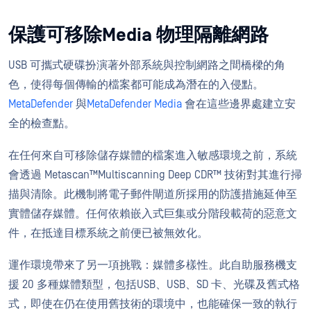
保護可移除Media 物理隔離網路
USB 可攜式硬碟扮演著外部系統與控制網路之間橋樑的角
色，使得每個傳輸的檔案都可能成為潛在的入侵點。
MetaDefender
與
MetaDefender Media
會在這些邊界處建立安
全的檢查點。
在任何來自可移除儲存媒體的檔案進入敏感環境之前，系統
會透過 Metascan™Multiscanning Deep CDR™ 技術對其進行掃
描與清除。此機制將電子郵件閘道所採用的防護措施延伸至
實體儲存媒體。任何依賴嵌入式巨集或分階段載荷的惡意文
件，在抵達目標系統之前便已被無效化。
運作環境帶來了另一項挑戰：媒體多樣性。此自助服務機支
援 20 多種媒體類型，包括USB、USB、SD 卡、光碟及舊式格
式，即使在仍在使用舊技術的環境中，也能確保一致的執行