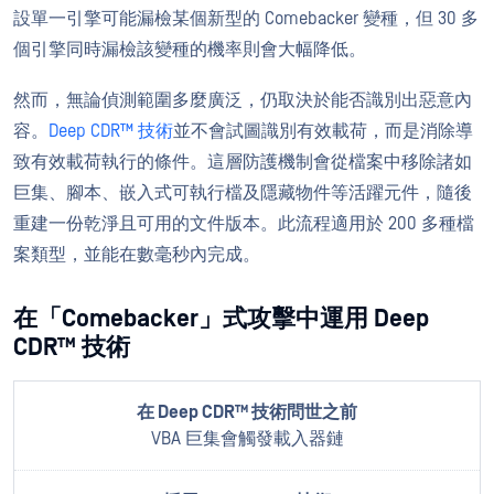
設單一引擎可能漏檢某個新型的 Comebacker 變種，但 30 多
個引擎同時漏檢該變種的機率則會大幅降低。
然而，無論偵測範圍多麼廣泛，仍取決於能否識別出惡意內
容。
Deep CDR™ 技術
並不會試圖識別有效載荷，而是消除導
致有效載荷執行的條件。這層防護機制會從檔案中移除諸如
巨集、腳本、嵌入式可執行檔及隱藏物件等活躍元件，隨後
重建一份乾淨且可用的文件版本。此流程適用於 200 多種檔
案類型，並能在數毫秒內完成。
在「Comebacker」式攻擊中運用 Deep
CDR™ 技術
VBA 巨集會觸發載入器鏈