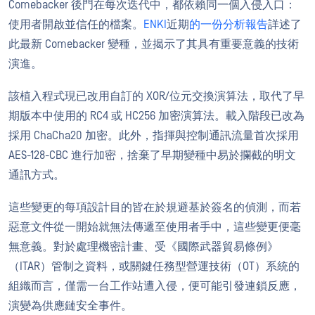
Comebacker 後門在每次迭代中，都依賴同一個入侵入口：
使用者開啟並信任的檔案。
ENKI
近期
的一份分析報告
詳述了
此最新 Comebacker 變種，並揭示了其具有重要意義的技術
演進。
該植入程式現已改用自訂的 XOR/位元交換演算法，取代了早
期版本中使用的 RC4 或 HC256 加密演算法。載入階段已改為
採用 ChaCha20 加密。此外，指揮與控制通訊流量首次採用
AES-128-CBC 進行加密，捨棄了早期變種中易於攔截的明文
通訊方式。
這些變更的每項設計目的皆在於規避基於簽名的偵測，而若
惡意文件從一開始就無法傳遞至使用者手中，這些變更便毫
無意義。對於處理機密計畫、受《國際武器貿易條例》
（ITAR）管制之資料，或關鍵任務型營運技術（OT）系統的
組織而言，僅需一台工作站遭入侵，便可能引發連鎖反應，
演變為供應鏈安全事件。