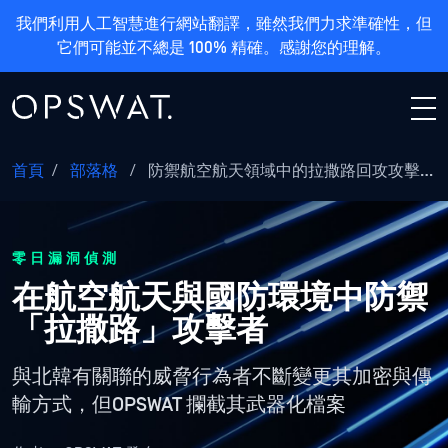
我們利用人工智慧進行網站翻譯，雖然我們力求準確性，但
它們可能並不總是 100% 精確。感謝您的理解。
首頁
/
部落格
/
防禦航空航天領域中的拉撒路回攻攻擊…
零日漏洞偵測
在航空航天與國防環境中防禦
「拉撒路」攻擊者
與北韓有關聯的威脅行為者不斷變更其加密與傳
輸方式，但OPSWAT 攔截其武器化檔案