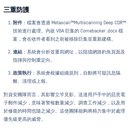
三重防護
附件
：檔案會透過 Metascan™Multiscanning Deep CDR™
技術進行處理。內嵌 VBA 巨集的 Comebacker .docx 檔
案，會在收件者看到之前被移除巨集並重新建構。
連結
：系統會分析並重寫網址，以阻擋網路釣魚頁面及
指揮與控制重定向。
政策執行
：系統會根據組織規則，自動將可疑訊息隔
離、清理或上報。
對資安團隊而言，其影響立竿見影。送達用戶手中的惡意電
子郵件減少，意味著警報數量減少、調查工作減少，以及用
於修復的時間也隨之減少。這使團隊能夠將精力集中於處理
優先級更高的威脅。