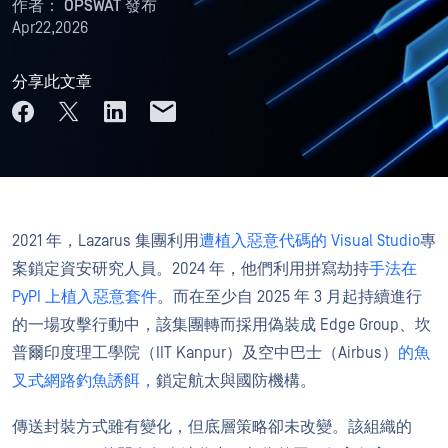
作者：
OPSWAT 發布
Apr22,2026
分享此文章
2021 年，Lazarus 集團利用
遭植入惡意代碼的 Visual Studio
專
案鎖定資安研究人員。2024 年，他們利用拼寫劫持
手法在
PyPI 上植入惡意套件
。而在至少自 2025 年 3 月起持續進行
的一場攻擊行動中，該集團轉而採用偽裝成 Edge Group、坎
普爾印度理工學院（IIT Kanpur）及空中巴士（Airbus）
的魚
叉式網路釣魚誘餌，
鎖定航太與國防機構。
傳送封裝方式雖有變化，但底層策略卻未改變。該組織的