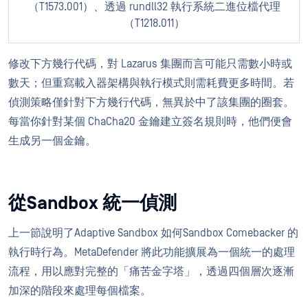
（T1573.001）、透過 rundll32 執行系統二進位檔代理
（T1218.011）
修改下方幾行代碼，對 Lazarus 集團而言可能只需數小時或
數天；但重寫載入器架構與執行模式則需耗費更多時間。若
偵測策略僅針對下方幾行代碼，無異於中了該集團的圈套。
每當你針對某個 ChaCha20 金鑰建立簽名規則時，他們便會
生成另一個金鑰。
從Sandbox 統一偵測
上一節說明了Adaptive Sandbox 如何Sandbox Comebacker 的
執行時行為。MetaDefender 將此功能擴展為一個統一的處理
流程，用以應對完整的「痛苦金字塔」，透過四個層次逐漸
加深的階段來處理每個檔案。