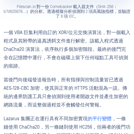
Filescan.io 對一份 Comebacker 載入器文件（SHA-256：
b7d625679...）的分析。透過模擬分析偵測到 2 項高風險指標，並驗證
了 8 項 IOC。
一個 VBA 巨集利用自訂的 XOR/位元交換演算法，對一個載入
程式及其附帶的逼真誘餌文件進行解密。該載入程式透過
ChaCha20 演算法，依序執行多個加密階段。最終的後門完
全在記憶體中運行，不會在磁碟上留下任何端點工具可偵測
的痕跡。
當後門向後端發送報告時，所有指揮與控制流量皆已透過
AES-128-CBC 加密，使其與正常的 HTTPS 活動混為一談。傳
統的邊界防護工具只會偵測到使用者開啟文件並產生加密的
網路流量，而這整個過程並不會觸發任何警報。
Lazarus 集團正在運行具有不同加密實現
的平行變體
，一條
鏈使用 ChaCha20，另一條鏈則使用 HC256，但兩者的後門功