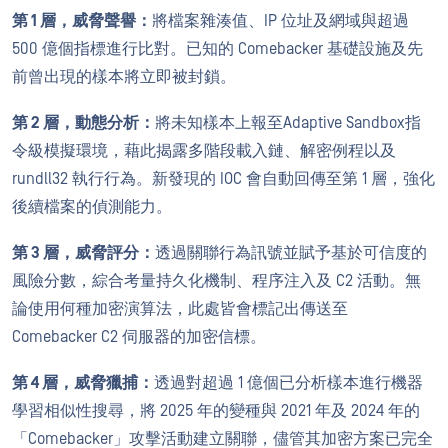
第 1 層，威脅聲譽：
將檔案雜湊值、IP 位址及網域與超過
500 億個指標進行比對。已知的 Comebacker 基礎設施及先
前曾出現的樣本將立即被封鎖。
第 2 層，動態分析：
將未知樣本上報至Adaptive Sandbox指
令級模擬環境，藉此揭露多階段載入鏈、解密例程以及
rundll32 執行行為。新發現的 IOC 會自動回傳至第 1 層，強化
後續檔案的偵測能力。
第 3 層，威脅評分：
透過關聯行為訊號並賦予基於可信度的
風險分數，綜合考量持久化機制、程序注入及 C2 活動。無
論使用何種加密演算法，此處皆會標記出傳送至
Comebacker C2 伺服器的加密信標。
第 4 層，威脅獵捕：
透過對超過 1 億個已分析樣本進行機器
學習相似性搜尋，將 2025 年的變種與 2021 年及 2024 年的
「Comebacker」攻擊活動建立關聯，儘管其加密方案已完全