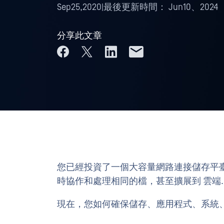
Sep25,2020
|
最後更新時間：
Jun10、2024
分享此文章
您已經投資了一個大容量網路連接儲存平
時協作和處理相同的檔，甚至擴展到 雲端.
現在，您如何確保儲存、應用程式、系統