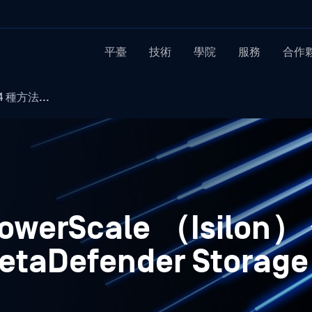
平臺
技術
學院
服務
合作
 4 種方法...
PowerScale （Isilo
Defender Storage 