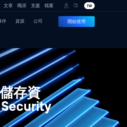
文章
職涯
支援
檔案
TW
夥伴
資源
公司
開始使用
n） 儲存資
Security