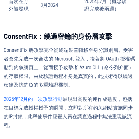
首次在野
2025年7月（概念驗
3月2024
外被發現
證完成後兩週）
ConsentFix：繞過密鑰的身份層攻擊
ConsentFix 將攻擊完全從終端裝置轉移至身分識別層。受害
者會先完成一次合法的 Microsoft 登入，接著將 OAuth 授權碼
貼到釣魚網頁上，從而授予攻擊者 Azure CLI（命令列介面）
的存取權限。由於驗證過程本身是真實的，此技術得以繞過
密鑰及抗釣魚的多重驗證機制。
2025年12月的一次攻擊行動
展現出高度的運作成熟度，包括
在目標完成授權授予的瞬間，立即對所有釣魚網站實施同步
的IP封鎖，此舉使事件應變人員在調查過程中無法重現該流
程。