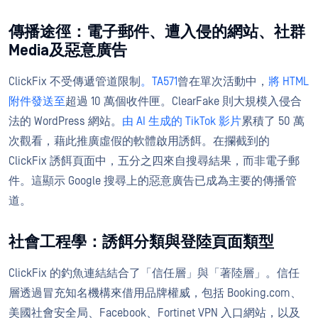
傳播途徑：電子郵件、遭入侵的網站、社群
Media及惡意廣告
ClickFix 不受傳遞管道限制
。TA571
曾在單次活動中，
將 HTML
附件發送至
超過 10 萬個收件匣。ClearFake 則大規模入侵合
法的 WordPress 網站。
由 AI 生成的 TikTok 影片
累積了 50 萬
次觀看，藉此推廣虛假的軟體啟用誘餌。在攔截到的
ClickFix 誘餌頁面中，五分之四來自搜尋結果，而非電子郵
件。這顯示 Google 搜尋上的惡意廣告已成為主要的傳播管
道。
社會工程學：誘餌分類與登陸頁面類型
ClickFix 的釣魚連結結合了「信任層」與「著陸層」。信任
層透過冒充知名機構來借用品牌權威，包括 Booking.com、
美國社會安全局、Facebook、Fortinet VPN 入口網站，以及