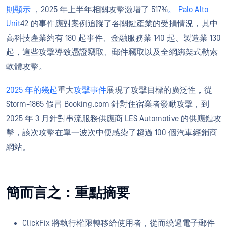
則顯示
，2025 年上半年相關攻擊激增了 517%
。 Palo Alto
Unit
42 的事件應對案例追蹤了各關鍵產業的受損情況，其中
高科技產業約有 180 起事件、金融服務業 140 起、製造業 130
起，這些攻擊導致憑證竊取、郵件竊取以及全網綁架式勒索
軟體攻擊。
2025 年的幾起
重大
攻擊事件
展現了攻擊目標的廣泛性，從
Storm-1865 假冒 Booking.com 針對住宿業者發動攻擊，到
2025 年 3 月針對串流服務供應商 LES Automotive 的供應鏈攻
擊，該次攻擊在單一波次中便感染了超過 100 個汽車經銷商
網站。
簡而言之：重點摘要
ClickFix 將執行權限轉移給使用者，從而繞過電子郵件