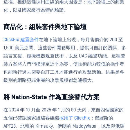
途徑。推動這條採用曲線的兩大因素是：地下論壇上的商業
化，以及國家級行為體的驗證。
商品化：組裝套件與地下論壇
ClickFix 建置套件
在地下論壇上出現，每月售價介於 200 至
1,500 美元之間。這些套件開箱即用，提供可自訂的誘餌、多
語言支援、虛擬機器規避技術，以及 UAC 繞過功能。這種套
裝方案將入門門檻降至近乎為零，使技術能力較低的操作者
也能執行過去需要自訂工具才能進行的攻擊活動。結果是各
級別的網路犯罪集團的攻擊規模都急遽擴大。
將 Nation-State 作為直接替代方案
在 2024 年 10 月至 2025 年 1 月的 90 天內，來自四個國家的
五個已確認國家級駭客組織
採用了 ClickFix
：俄羅斯的
APT28、北韓的 Kimsuky、伊朗的 MuddyWater，以及與俄羅