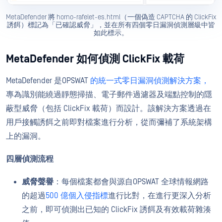
MetaDefender 將 horno-rafelet-es.html（一個偽造 CAPTCHA 的 ClickFix
誘餌）標記為「已確認威脅」，並在所有四個零日漏洞偵測層級中皆
如此標示。
MetaDefender 如何偵測 ClickFix 載荷
MetaDefender 是OPSWAT
的統一式零日漏洞偵測解決方案，
專為識別能繞過靜態掃描、電子郵件過濾器及端點控制的隱
蔽型威脅（包括 ClickFix 載荷）而設計。該解決方案透過在
用戶接觸誘餌之前即對檔案進行分析，從而彌補了系統架構
上的漏洞。
四層偵測流程
威脅聲譽
：每個檔案都會與源自OPSWAT 全球情報網路
的超過
500 億個入侵指標
進行比對，在進行更深入分析
之前，即可偵測出已知的 ClickFix 誘餌及有效載荷雜湊