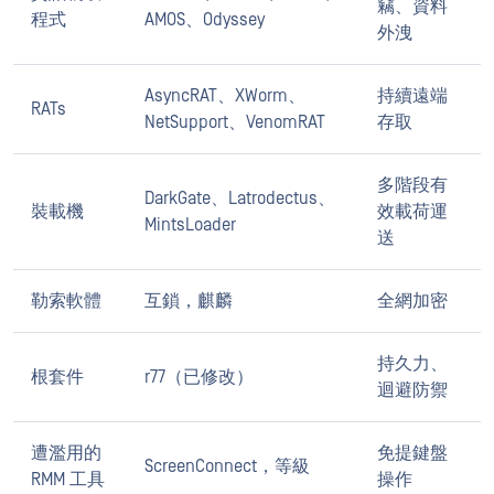
竊、資料
程式
AMOS、Odyssey
外洩
AsyncRAT、XWorm、
持續遠端
RATs
NetSupport、VenomRAT
存取
多階段有
DarkGate、Latrodectus、
裝載機
效載荷運
MintsLoader
送
勒索軟體
互鎖，麒麟
全網加密
持久力、
根套件
r77（已修改）
迴避防禦
遭濫用的
免提鍵盤
ScreenConnect，等級
RMM 工具
操作