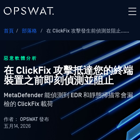
首頁
/
部落格
/
在 ClickFix 攻擊發生前偵測並阻止……
惡意軟體分析
在 ClickFix 攻擊抵達您的終端
裝置之前即刻偵測並阻止
MetaDefender 能偵測到 EDR 和靜態掃描常會漏
檢的 ClickFix 載荷
作者：
OPSWAT 發布
五月14, 2026