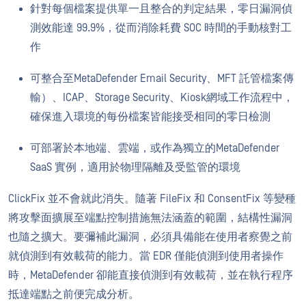
針對每個檔案提供單一且整合的判定結果，零日漏洞偵
測效能達 99.9%，從而消除耗費 SOC 時間的手動核對工
作
可整合至MetaDefender Email Security、MFT 託管檔案傳
輸）、ICAP、Storage Security、Kiosk網域工作流程中，
確保進入環境的每份檔案皆能接受相同的零日檢測
可部署於本地端、雲端，或作為獨立的MetaDefender
SaaS 實例，適用於物理隔離及受監管的環境
ClickFix 並不會就此消失。隨著 FileFix 和 ConsentFix 等變種
將攻擊面擴展至端點控制措施無法涵蓋的範圍，結構性漏洞
也隨之擴大。要彌補此漏洞，必須具備能在使用者察覺之前
就偵測到有效載荷的能力。當 EDR 僅能偵測到使用者操作
時，MetaDefender 卻能直接偵測到有效載荷，並在執行程序
抵達端點之前便完成分析。