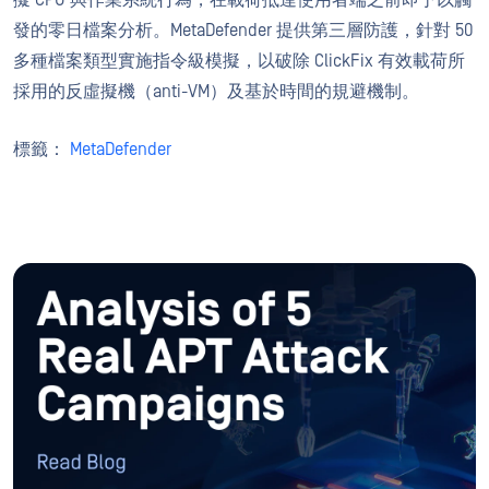
擬 CPU 與作業系統行為，在載荷抵達使用者端之前即予以觸
發的零日檔案分析。MetaDefender 提供第三層防護，針對 50
多種檔案類型實施指令級模擬，以破除 ClickFix 有效載荷所
採用的反虛擬機（anti-VM）及基於時間的規避機制。
標籤：
MetaDefender