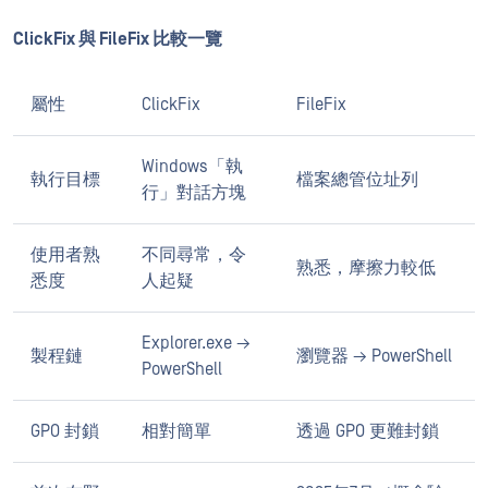
ClickFix 與 FileFix 比較一覽
屬性
ClickFix
FileFix
Windows「執
執行目標
檔案總管位址列
行」對話方塊
使用者熟
不同尋常，令
熟悉，摩擦力較低
悉度
人起疑
Explorer.exe →
製程鏈
瀏覽器 → PowerShell
PowerShell
GPO 封鎖
相對簡單
透過 GPO 更難封鎖