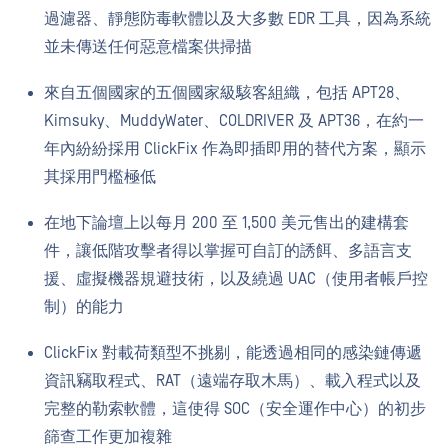
過濾器、靜態防毒軟體以及大多數 EDR 工具，因為系統
並未傳送任何惡意檔案供掃描
來自五個國家的五個國家級駭客組織，包括 APT28、
Kimsuky、MuddyWater、COLDRIVER 及 APT36，在約一
年內紛紛採用 ClickFix 作為即插即用的替代方案，顯示
其採用門檻極低
在地下論壇上以每月 200 至 1,500 美元售出的建構套
件，讓低階攻擊者得以掌握可自訂的誘餌、多語言支
援、虛擬機器規避技術，以及繞過 UAC（使用者帳戶控
制）的能力
ClickFix 對載荷類型不挑剔，能透過相同的感染鏈傳遞
資訊竊取程式、RAT（遠端存取木馬）、載入程式以及
完整的勒索軟體，這使得 SOC（安全運作中心）的初步
篩查工作更加複雜