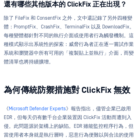
還有哪些其他版本的 ClickFix 正在出現？
除了 FileFix 和 ConsentFix 之外，文中還記錄了另外四種變
體：PromptFix、CrashFix、TerminalFix 以及 DownloadFix。
每種變體都針對不同的執行介面或使用者行為觸發機制。這
種模式顯示出系統性的探索：威脅行為者正在逐一嘗試作業
系統和瀏覽器中所有可用的「複製貼上並執行」介面，而變
體清單也將持續擴增。
為何傳統防禦措施對 ClickFix 無效
《
Microsoft Defender Experts
》報告指出，儘管企業已啟用
EDR，但每天仍有數千台企業裝置因 ClickFix 活動而遭到入
侵。此問題源於架構上的缺陷。EDR 雖能監控程序行為，但
當使用者本身就是執行層時，惡意行為便難以與合法的使用