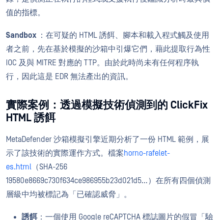
值的指標。
Sandbox
：在可疑的 HTML 誘餌、腳本和載入程式觸及使用
者之前，先在基於模擬的沙箱中引爆它們，藉此提取行為性
IOC 及與 MITRE 對應的 TTP。由於此時尚未有任何程序執
行，因此這是 EDR 無法產出的資訊。
實際案例：透過模擬技術偵測到的 ClickFix
HTML 誘餌
MetaDefender 沙箱模擬引擎近期分析了一份 HTML 範例，展
示了該技術的實際運作方式。檔案
horno-rafelet-
es.html
（SHA-256
19580e8669c730f634ce986955b23d021d5…）在所有四個偵測
層級中均被標記為「已確認威脅」。
誘餌
：一個使用 Google reCAPTCHA 標誌圖片的假冒「驗