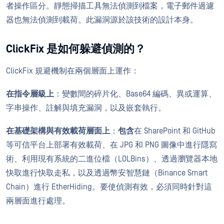
者操作區分。靜態掃描工具無法偵測到檔案，電子郵件過濾
器也無法偵測到載荷。此漏洞源於該技術的設計本身。
ClickFix 是如何躲避偵測的？
ClickFix 規避機制在兩個層面上運作：
在指令層級上
：變數間的碎片化、Base64 編碼、異或運算、
字串操作、註解與填充漏洞，以及嵌套執行。
在基礎架構與有效載荷層面上
：
包含
在 SharePoint 和 GitHub
等可信平台上部署有效載荷、在 JPG 和 PNG 圖像中進行隱寫
術、利用現有系統的二進位檔（LOLBins）、透過瀏覽器本地
快取進行快取走私，以及透過幣安智慧鏈（Binance Smart
Chain）進行 EtherHiding。要使偵測有效，必須同時針對這
兩層面進行處理。