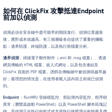
如何在 ClickFix 攻擊抵達Endpoint
前加以偵測
偵測必須在安全鏈中盡可能早的階段進行。偵測位置越靠
後，應對成本就越高。有三個層級各自提供了重要的攔截
點：邊界防護、終端防護，以及執行前檔案分析。
邊界偵測
：掃描電子郵件附件（.eml 和 .msg 檔案）、透過
網頁傳輸的 HTML 檔案、嵌入式網址，以及包含連結至
ClickFix 頁面的 PDF 檔案。誘餌在傳輸鏈中被偵測得越早越
好；最理想的情況是，在使用者載入該內容之前就已偵測
到。
Endpoint
：RunMRU 登錄檔監控、剪貼簿內容監控、程序樹
異常（瀏覽器啟動 PowerShell）以及 PowerShell 腳本區塊記
錄，是偵測正在執行的程式或支援執行後鑑識分析時最具價