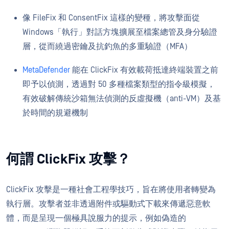
像 FileFix 和 ConsentFix 這樣的變種，將攻擊面從
Windows「執行」對話方塊擴展至檔案總管及身分驗證
層，從而繞過密鑰及抗釣魚的多重驗證（MFA）
MetaDefender
能在 ClickFix 有效載荷抵達終端裝置之前
即予以偵測，透過對 50 多種檔案類型的指令級模擬，
有效破解傳統沙箱無法偵測的反虛擬機（anti-VM）及基
於時間的規避機制
何謂 ClickFix 攻擊？
ClickFix 攻擊是一種社會工程學技巧，旨在將使用者轉變為
執行層。攻擊者並非透過附件或驅動式下載來傳遞惡意軟
體，而是呈現一個極具說服力的提示，例如偽造的