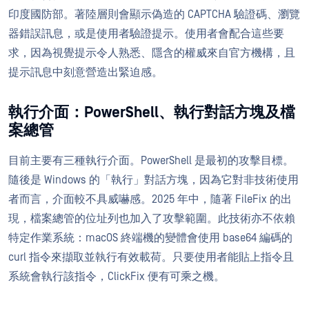
印度國防部。著陸層則會顯示偽造的 CAPTCHA 驗證碼、瀏覽
器錯誤訊息，或是使用者驗證提示。使用者會配合這些要
求，因為視覺提示令人熟悉、隱含的權威來自官方機構，且
提示訊息中刻意營造出緊迫感。
執行介面：PowerShell、執行對話方塊及檔
案總管
目前主要有三種執行介面。PowerShell 是最初的攻擊目標。
隨後是 Windows 的「執行」對話方塊，因為它對非技術使用
者而言，介面較不具威嚇感。2025 年中，隨著 FileFix 的出
現，檔案總管的位址列也加入了攻擊範圍。此技術亦不依賴
特定作業系統：macOS 終端機的變體會使用 base64 編碼的
curl 指令來擷取並執行有效載荷。只要使用者能貼上指令且
系統會執行該指令，ClickFix 便有可乘之機。