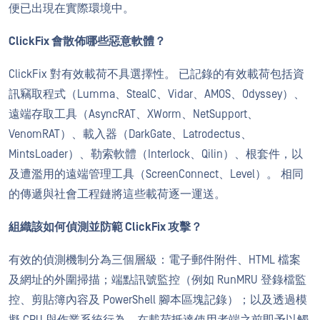
便已出現在實際環境中。
ClickFix 會散佈哪些惡意軟體？
ClickFix 對有效載荷不具選擇性。 已記錄的有效載荷包括資
訊竊取程式（Lumma、StealC、Vidar、AMOS、Odyssey）、
遠端存取工具（AsyncRAT、XWorm、NetSupport、
VenomRAT）、載入器（DarkGate、Latrodectus、
MintsLoader）、勒索軟體（Interlock、Qilin）、根套件，以
及遭濫用的遠端管理工具（ScreenConnect、Level）。 相同
的傳遞與社會工程鏈將這些載荷逐一運送。
組織該如何偵測並防範 ClickFix 攻擊？
有效的偵測機制分為三個層級：電子郵件附件、HTML 檔案
及網址的外圍掃描；端點訊號監控（例如 RunMRU 登錄檔監
控、剪貼簿內容及 PowerShell 腳本區塊記錄）；以及透過模