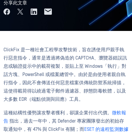
分享此文章
ClickFix 是一種社會工程學攻擊技術，旨在誘使用戶親手執
行惡意指令，通常是透過將偽造的 CAPTCHA、瀏覽器錯誤訊
息或驗證提示中的載荷複製，並貼上至 Windows「執行」對
話方塊、PowerShell 或檔案總管中。由於是由使用者親自執
行指令，因此不會傳送任何惡意檔案供傳統防禦系統掃描，
這使得載荷得以繞過電子郵件過濾器、靜態防毒軟體，以及
大多數 EDR（端點偵測與回應）工具。
這種結構性優勢讓攻擊者獲利，卻讓企業付出代價。
微軟報
告
指出，過去一年中，其 Defender 專家團隊發出的初始存
取通知中，有 47% 與 ClickFix 有關；而
ESET 的遠程監測數據