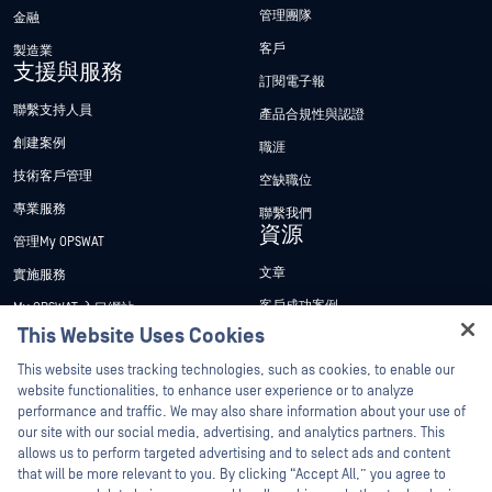
管理團隊
金融
客戶
製造業
支援與服務
訂閱電子報
聯繫支持人員
產品合規性與認證
創建案例
職涯
技術客戶管理
空缺職位
專業服務
聯繫我們
資源
管理My OPSWAT
文章
實施服務
客戶成功案例
My OPSWAT 入口網站
This Website Uses Cookies
新聞稿
技術檔案
Hey there!
This website uses tracking technologies, such as cookies, to enable our
新聞報導
訓練
I'm Ozzy, your OPSWAT virtual assistant.
website functionalities, to enhance user experience or to analyze
活動
漏洞通報計畫
How can I help you secure what's critical
performance and traffic. We may also share information about your use of
合作夥伴
today?
our site with our social media, advertising, and analytics partners. This
網路研討會
allows us to perform targeted advertising and to select ads and content
認證
產品型錄
that will be more relevant to you. By clicking “Accept All,” you agree to