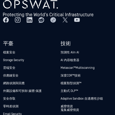
平臺
技術
檔案安全
預測性 Alin AI
Storage Security
AI 內容檢查器
雲端安全
Metascan™ Multiscanning
供應鏈安全
深度CDR™技術
網路偵測與回應
檔案類型偵測™
外圍設備和可拆卸 媒體 保護
主動式 DLP™
安全存取
Adaptive Sandbox 自適應性沙箱
零時差偵測
威脅情資
蒐集威脅情資
Email Security