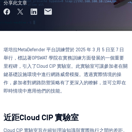
分享此文章
堪培拉MetaDefender 平台訓練營於 2025 年 3 月 5 日至 7 日
舉行，標誌著OPSWAT 學院在實務訓練方面發展的一個重要
里程碑，引入了Cloud CIP 實驗室。此實驗室可讓參加者在關
鍵基礎設施環境中進行網路威脅模擬。透過實際情境的操
作，參加者對網路防禦策略有了更深入的瞭解，並可立即在
即時情境中應用他們的技能。
近距Cloud CIP 實驗室
Cloud CIP 實驗室旨在縮短理論知識與實際執行之間的差距。