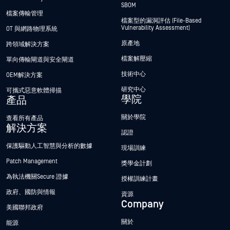
SBOM
檔案傳輸管理
檔案型的漏洞評估 (File-Based
Vulnerability Assessment)
OT 與網路物理系統
原產地
跨領域解決方案
檔案解壓縮
單向傳輸閘道與安全閘道
技術中心
OEM解決方案
研究中心
可攜式惡意軟體掃描
學院
產品
關於學院
查看所有產品
解決方案
認證
保護驅動人工智慧與分析的數據
現場訓練
Patch Management
獎學金計劃
為執法機關Secure 證據
授權訓練計畫
政府、國防與情報
資源
Company
美國聯邦政府
關於
能源