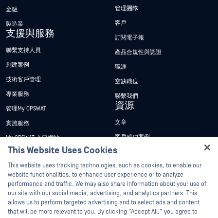
管理團隊
金融
客戶
製造業
支援與服務
訂閱電子報
聯繫支持人員
產品合規性與認證
創建案例
職涯
技術客戶管理
空缺職位
專業服務
聯繫我們
資源
管理My OPSWAT
文章
實施服務
客戶成功案例
My OPSWAT 入口網站
This Website Uses Cookies
新聞稿
技術檔案
Hey there!
This website uses tracking technologies, such as cookies, to enable our
新聞報導
訓練
I'm Ozzy, your OPSWAT virtual assistant.
website functionalities, to enhance user experience or to analyze
活動
漏洞通報計畫
How can I help you secure what's critical
performance and traffic. We may also share information about your use of
合作夥伴
today?
our site with our social media, advertising, and analytics partners. This
網路研討會
allows us to perform targeted advertising and to select ads and content
認證
產品型錄
that will be more relevant to you. By clicking “Accept All,” you agree to