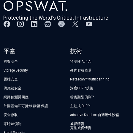
平臺
技術
檔案安全
預測性 Alin AI
Storage Security
AI 內容檢查器
雲端安全
Metascan™ Multiscanning
供應鏈安全
深度CDR™技術
網路偵測與回應
檔案類型偵測™
外圍設備和可拆卸 媒體 保護
主動式 DLP™
安全存取
Adaptive Sandbox 自適應性沙箱
零時差偵測
威脅情資
蒐集威脅情資
Email Security