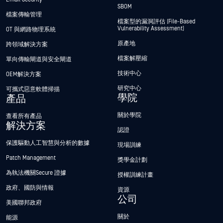
SBOM
檔案傳輸管理
檔案型的漏洞評估 (File-Based
Vulnerability Assessment)
OT 與網路物理系統
原產地
跨領域解決方案
檔案解壓縮
單向傳輸閘道與安全閘道
技術中心
OEM解決方案
研究中心
可攜式惡意軟體掃描
學院
產品
關於學院
查看所有產品
解決方案
認證
保護驅動人工智慧與分析的數據
現場訓練
Patch Management
獎學金計劃
為執法機關Secure 證據
授權訓練計畫
政府、國防與情報
資源
公司
美國聯邦政府
關於
能源