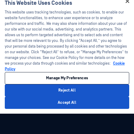
This Website Uses Cookies
新聞稿
技術檔案
Hey there!
This website uses tracking technologies, such as cookies, to enable our
新聞報導
訓練
I'm Ozzy, your OPSWAT virtual assistant.
website functionalities, to enhance user experience or to analyze
活動
漏洞通報計畫
How can I help you secure what's critical
performance and traffic. We may also share information about your use of
Partners
today?
our site with our social media, advertising, and analytics partners. This
網路研討會
allows us to perform targeted advertising and to select ads and content
認證
產品型錄
that will be more relevant to you. By clicking “Accept All,” you agree to
your personal data being processed by all cookies and other technologies
技術合作夥伴
白皮書
on our website. Click “Reject All” to refuse, or “Manage My Preferences” to
管道合作夥伴計劃
免費工具
manage your choices. See our Cookie Policy for more details on the how
we process your data through cookies and similar technologies:
Cookie
Policy
©2026OPSWAT . 保留所有權利。OPSWAT、MetaDefender、Metascan、
MetaAccess、OPSWAT 、Trust no File. Trust No Device.、OPSWAT 、Protecting the
Manage My Preferences
World's Critical Infrastructure、Deep CDR™ Technology、InQuest、InQuest標誌、
DFI、RetroHunt、Deep File Inspection 及 Join the Hunt 均為OPSWAT 之商標。第三
方商標均為其各自所有者之財產。
Reject All
法律聲明
隱私權政策
管理 Cookie 偏好
您的加州隱私權選擇
Privacy Policy
Accept All