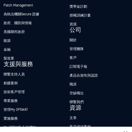
Patch Management
獎學金計劃
為執法機關Secure 證據
授權訓練計畫
政府、國防與情報
資源
公司
美國聯邦政府
關於
能源
管理團隊
金融
客戶
製造業
支援與服務
訂閱電子報
聯繫支持人員
產品合規性與認證
創建案例
職涯
技術客戶管理
空缺職位
專業服務
聯繫我們
資源
管理My OPSWAT
文章
實施服務
客戶成功案例
My OPSWAT 入口網站