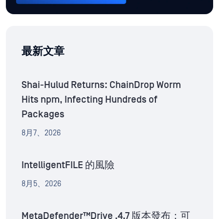
最新文章
Shai-Hulud Returns: ChainDrop Worm
Hits npm, Infecting Hundreds of
Packages
8月7、2026
IntelligentFILE 的風險
8月5、2026
MetaDefender™Drive .4.7 版本發布：可