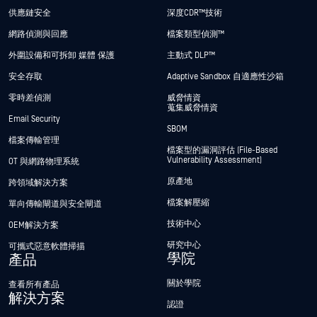
供應鏈安全
深度CDR™技術
網路偵測與回應
檔案類型偵測™
外圍設備和可拆卸 媒體 保護
主動式 DLP™
安全存取
Adaptive Sandbox 自適應性沙箱
零時差偵測
威脅情資
蒐集威脅情資
Email Security
SBOM
檔案傳輸管理
檔案型的漏洞評估 (File-Based
Vulnerability Assessment)
OT 與網路物理系統
原產地
跨領域解決方案
檔案解壓縮
單向傳輸閘道與安全閘道
技術中心
OEM解決方案
研究中心
可攜式惡意軟體掃描
學院
產品
關於學院
查看所有產品
解決方案
認證