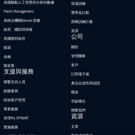
保護驅動人工智慧與分析的數據
現場訓練
Patch Management
獎學金計劃
為執法機關Secure 證據
授權訓練計畫
政府、國防與情報
資源
公司
美國聯邦政府
關於
能源
管理團隊
金融
客戶
製造業
支援與服務
訂閱電子報
聯繫支持人員
產品合規性與認證
創建案例
職涯
技術客戶管理
空缺職位
專業服務
聯繫我們
資源
管理My OPSWAT
文章
實施服務