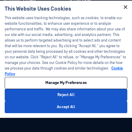
客戶成功案例
My OPSWAT 入口網站
This Website Uses Cookies
新聞稿
技術檔案
Hey there!
This website uses tracking technologies, such as cookies, to enable our
新聞報導
訓練
I'm Ozzy, your OPSWAT virtual assistant.
website functionalities, to enhance user experience or to analyze
活動
漏洞通報計畫
How can I help you secure what's critical
performance and traffic. We may also share information about your use of
合作夥伴
today?
our site with our social media, advertising, and analytics partners. This
網路研討會
allows us to perform targeted advertising and to select ads and content
認證
產品型錄
that will be more relevant to you. By clicking “Accept All,” you agree to
your personal data being processed by all cookies and other technologies
技術合作夥伴
白皮書
on our website. Click “Reject All” to refuse, or “Manage My Preferences” to
管道合作夥伴計劃
manage your choices. See our Cookie Policy for more details on the how
免費工具
we process your data through cookies and similar technologies:
Cookie
Policy
©2026OPSWAT . 保留所有權利。OPSWAT、MetaDefender、Metascan、
MetaAccess、OPSWAT 、Trust no File. Trust No Device.、OPSWAT 、Protecting the
Manage My Preferences
World's Critical Infrastructure、Deep CDR™ Technology、InQuest、InQuest標誌、
DFI、RetroHunt、Deep File Inspection 及 Join the Hunt 均為OPSWAT 之商標。第三
方商標均為其各自所有者之財產。
Reject All
法律聲明
隱私權政策
管理 Cookie 偏好
您的加州隱私權選擇
Privacy Policy
Accept All