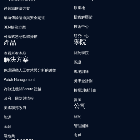
原產地
跨領域解決方案
檔案解壓縮
單向傳輸閘道與安全閘道
技術中心
OEM解決方案
研究中心
可攜式惡意軟體掃描
學院
產品
關於學院
查看所有產品
解決方案
認證
保護驅動人工智慧與分析的數據
現場訓練
Patch Management
獎學金計劃
為執法機關Secure 證據
授權訓練計畫
政府、國防與情報
資源
公司
美國聯邦政府
關於
能源
管理團隊
金融
客戶
製造業