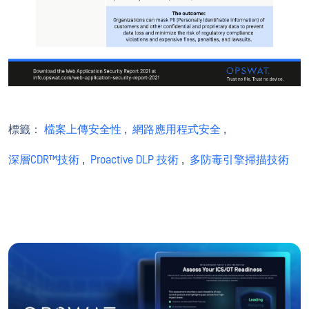
標籤：
檔案上傳安全性
,
網路應用程式安全
,
深層CDR™技術
,
Proactive DLP 技術
,
多防毒引擎掃描技術