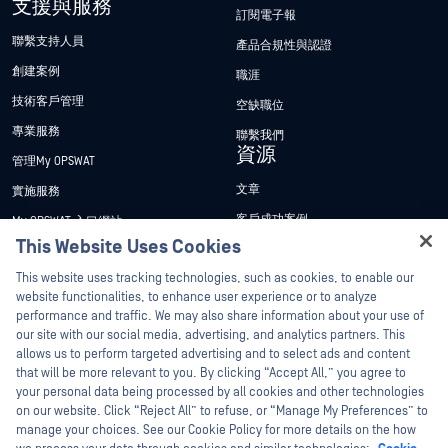
支援與服務
訂閱電子報
聯繫支持人員
產品合規性與認證
創建案例
職涯
技術客戶管理
空缺職位
專業服務
聯繫我們
資源
管理My OPSWAT
文章
實施服務
客戶成功案例
My OPSWAT 入口網站
This Website Uses Cookies
新聞稿
技術檔案
Hey there!
This website uses tracking technologies, such as cookies, to enable our
新聞報導
訓練
I'm Ozzy, your OPSWAT virtual assistant.
website functionalities, to enhance user experience or to analyze
活動
漏洞通報計畫
How can I help you secure what's critical
performance and traffic. We may also share information about your use of
合作夥伴
today?
our site with our social media, advertising, and analytics partners. This
網路研討會
allows us to perform targeted advertising and to select ads and content
認證
產品型錄
that will be more relevant to you. By clicking “Accept All,” you agree to
your personal data being processed by all cookies and other technologies
技術合作夥伴
白皮書
on our website. Click “Reject All” to refuse, or “Manage My Preferences” to
管道合作夥伴計劃
免費工具
manage your choices. See our Cookie Policy for more details on the how