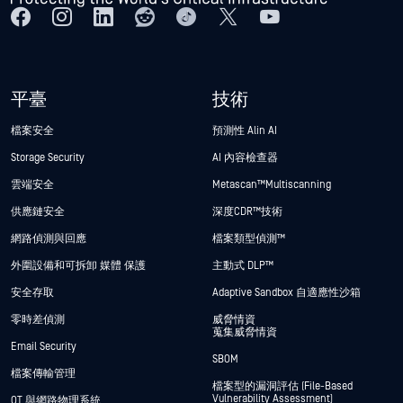
平臺
技術
檔案安全
預測性 Alin AI
Storage Security
AI 內容檢查器
雲端安全
Metascan™ Multiscanning
供應鏈安全
深度CDR™技術
網路偵測與回應
檔案類型偵測™
外圍設備和可拆卸 媒體 保護
主動式 DLP™
安全存取
Adaptive Sandbox 自適應性沙箱
零時差偵測
威脅情資
蒐集威脅情資
Email Security
SBOM
檔案傳輸管理
檔案型的漏洞評估 (File-Based
Vulnerability Assessment)
OT 與網路物理系統