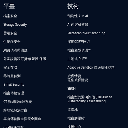
平臺
技術
檔案安全
預測性 Alin AI
Storage Security
AI 內容檢查器
雲端安全
Metascan™ Multiscanning
供應鏈安全
深度CDR™技術
網路偵測與回應
檔案類型偵測™
外圍設備和可拆卸 媒體 保護
主動式 DLP™
安全存取
Adaptive Sandbox 自適應性沙箱
零時差偵測
威脅情資
蒐集威脅情資
Email Security
SBOM
檔案傳輸管理
檔案型的漏洞評估 (File-Based
Vulnerability Assessment)
OT 與網路物理系統
原產地
跨領域解決方案
檔案解壓縮
單向傳輸閘道與安全閘道
技術中心
OEM解決方案