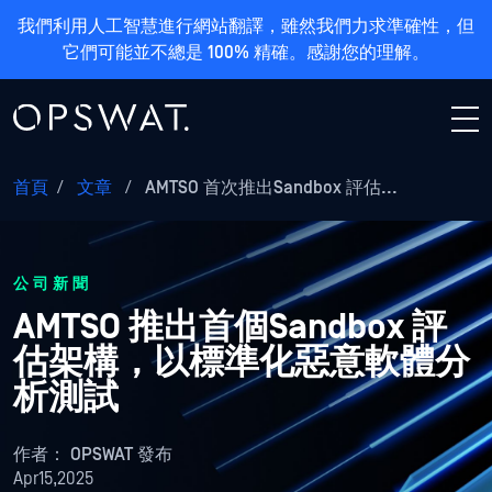
我們利用人工智慧進行網站翻譯，雖然我們力求準確性，但
它們可能並不總是 100% 精確。感謝您的理解。
首頁
/
文章
/
AMTSO 首次推出Sandbox 評估...
公司新聞
AMTSO 推出首個Sandbox 評
估架構，以標準化惡意軟體分
析測試
作者：
OPSWAT 發布
Apr15,2025