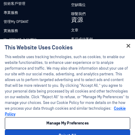
技術客戶管理
空缺職位
專業服務
聯繫我們
資源
管理My OPSWAT
文章
實施服務
客戶成功案例
My OPSWAT 入口網站
This Website Uses Cookies
新聞稿
技術檔案
Hey there!
This website uses tracking technologies, such as cookies, to enable our
新聞報導
訓練
I'm Ozzy, your OPSWAT virtual assistant.
website functionalities, to enhance user experience or to analyze
活動
漏洞通報計畫
How can I help you secure what's critical
performance and traffic. We may also share information about your use of
合作夥伴
today?
our site with our social media, advertising, and analytics partners. This
網路研討會
allows us to perform targeted advertising and to select ads and content
認證
產品型錄
that will be more relevant to you. By clicking “Accept All,” you agree to
your personal data being processed by all cookies and other technologies
技術合作夥伴
白皮書
on our website. Click “Reject All” to refuse, or “Manage My Preferences” to
管道合作夥伴計劃
免費工具
manage your choices. See our Cookie Policy for more details on the how
we process your data through cookies and similar technologies:
Cookie
Policy
©2026OPSWAT . 保留所有權利。OPSWAT、MetaDefender、Metascan、
MetaAccess、OPSWAT 、Trust no File. Trust No Device.、OPSWAT 、Protecting the
Manage My Preferences
World's Critical Infrastructure、Deep CDR™ Technology、InQuest、InQuest標誌、
DFI、RetroHunt、Deep File Inspection 及 Join the Hunt 均為OPSWAT 之商標。第三
方商標均為其各自所有者之財產。