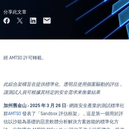
分享此文章
經 AMTSO 許可轉載。
此綜合架構旨在提供標準化、透明且使用個案驅動的評估，
讓測試人員可根據其特定的安全需求來衡量結果
加州舊金山 - 2025 年 3 月 26 日
- 網路安全產業的測試標準社
群
AMTSO
發表了「Sandbox 評估框架」，這是第一個用於評
估以沙箱為基礎的惡意軟體分析解決方案效能的標準化方