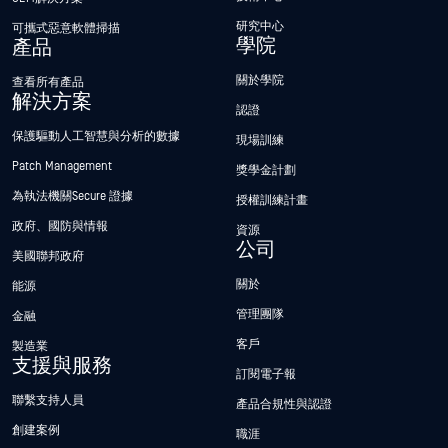
研究中心
可攜式惡意軟體掃描
學院
產品
關於學院
查看所有產品
解決方案
認證
保護驅動人工智慧與分析的數據
現場訓練
Patch Management
獎學金計劃
為執法機關Secure 證據
授權訓練計畫
政府、國防與情報
資源
公司
美國聯邦政府
關於
能源
管理團隊
金融
客戶
製造業
支援與服務
訂閱電子報
聯繫支持人員
產品合規性與認證
創建案例
職涯